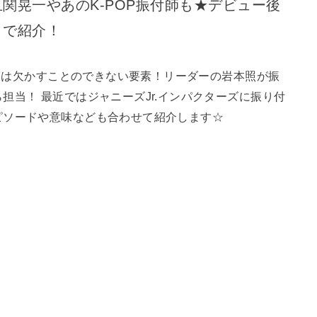
関晃一やあのK-POP振付師も★デビュー後
まで紹介！
ス』は欠かすことのできない要素！リーダーの岩本照が振
担当！ 最近ではジャニーズJr.インパクターズに振り付
ピソードや意味なども合わせて紹介します☆