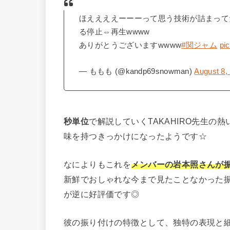
ほええええーーーって思う技術が詰まって
る停止⇔再生wwww
ありがとうございますwwww
#関ジャム
pi
— ももも (@kandp69snowman)
August 8,
秒単位
で解説していくTAKAHIRO先生の
味を持つきっかけになったようです☆
なによりもこれを
メンバーの岩本照さんが
新鮮でおしゃれな今まで見たことなかった
が逆に好評価です◎
彼の振り付けの特徴として、独特の表現と細