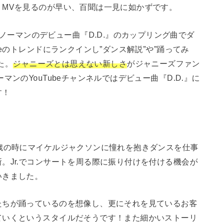
。MVを見るのが早い、百聞は一見に如かずです。
.F.B)はスノーマンのデビュー曲『D.D.』のカップリング曲でダ
eのトレンドにランクインし”ダンス解説”や”踊ってみ
た。
ジャニーズとは思えない新しさ
がジャニーズファン
ンのYouTubeチャンネルではデビュー曲『D.D.』に
す！
歳の時にマイケルジャクソンに憧れを抱きダンスを仕事
。Jr.でコンサートを周る際に振り付けを付ける機会が
いきました。
たちが踊っているのを想像し、更にそれを見ているお客
ていくというスタイルだそうです！また細かいストーリ