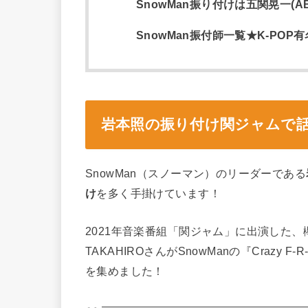
SnowMan振り付けは五関晃一(A
SnowMan振付師一覧★K-POP
岩本照の振り付け関ジャムで
SnowMan（スノーマン）のリーダーである
け
を多く手掛けています！
2021年音楽番組「関ジャム」に出演した、
TAKAHIROさんがSnowManの『Crazy 
を集めました！