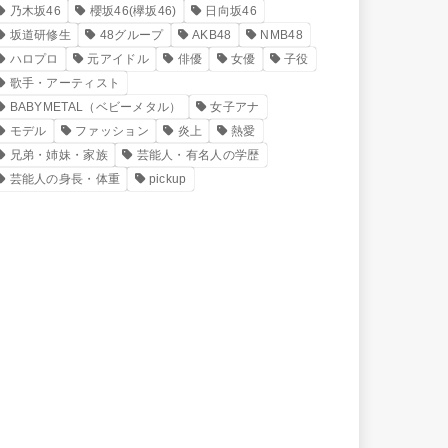
乃木坂46
櫻坂46(欅坂46)
日向坂46
坂道研修生
48グループ
AKB48
NMB48
ハロプロ
元アイドル
俳優
女優
子役
歌手・アーティスト
BABYMETAL（ベビーメタル）
女子アナ
モデル
ファッション
炎上
熱愛
兄弟・姉妹・家族
芸能人・有名人の学歴
芸能人の身長・体重
pickup