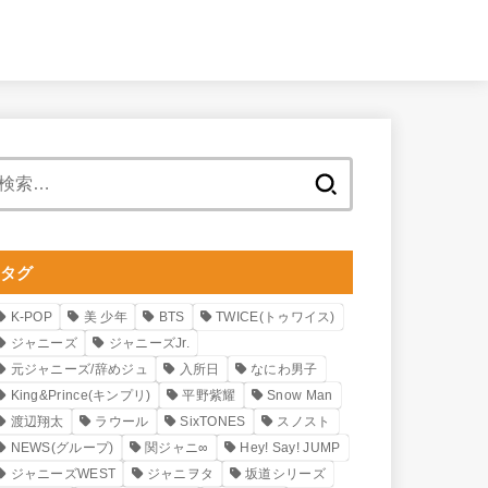
検
索:
タグ
K-POP
美 少年
BTS
TWICE(トゥワイス)
ジャニーズ
ジャニーズJr.
元ジャニーズ/辞めジュ
入所日
なにわ男子
King&Prince(キンプリ)
平野紫耀
Snow Man
渡辺翔太
ラウール
SixTONES
スノスト
NEWS(グループ)
関ジャニ∞
Hey! Say! JUMP
ジャニーズWEST
ジャニヲタ
坂道シリーズ