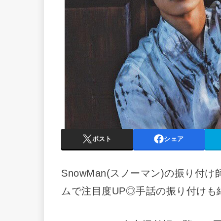
ポスト
シェア
SnowMan(スノーマン)の振り
ムで注目度UP◎手話の振り付けも