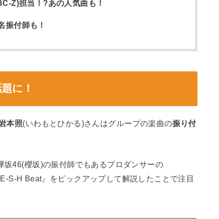
BC-Z)担当！?あの人気曲も！
有名振付師も！
話題に！
岩本照
(いわもとひかる)さんはグループの楽曲の
振り付
欅坂46(櫻坂)の振付師でもあるプロダンサーの
F-R-E-S-H Beat』をピックアップして解説したことで注目