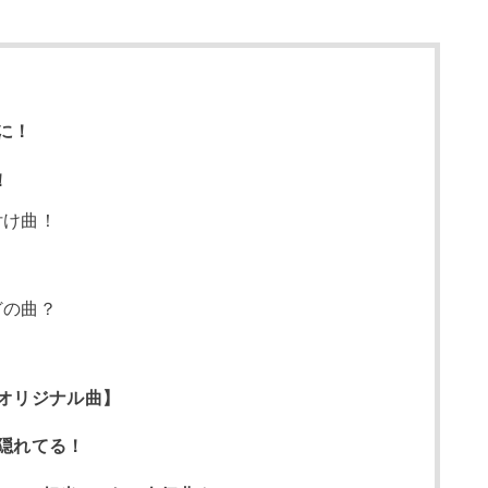
に！
！
付け曲！
どの曲？
オリジナル曲】
隠れてる！