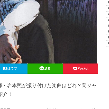
はてブ
送る
Pocket
付け師・岩本照が振り付けた楽曲はどれ？関ジャ
紹介！