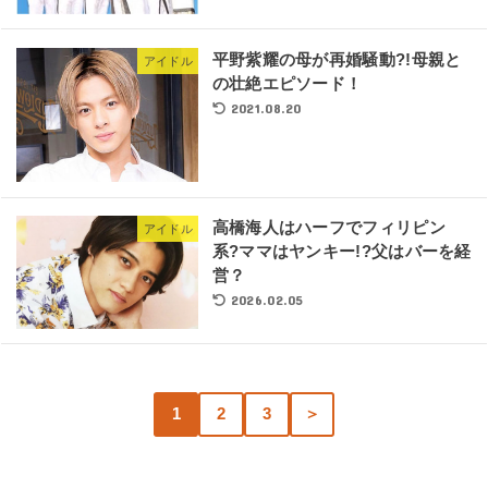
平野紫耀の母が再婚騒動?!母親と
アイドル
の壮絶エピソード！
2021.08.20
高橋海人はハーフでフィリピン
アイドル
系?ママはヤンキー!?父はバーを経
営？
2026.02.05
1
2
3
＞