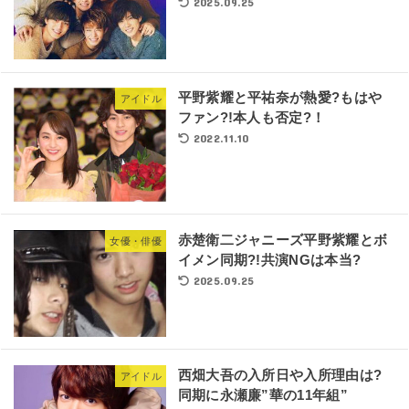
2025.09.25
平野紫耀と平祐奈が熱愛?もはや
アイドル
ファン?!本人も否定?！
2022.11.10
赤楚衛二ジャニーズ平野紫耀とボ
女優・俳優
イメン同期?!共演NGは本当?
2025.09.25
西畑大吾の入所日や入所理由は?
アイドル
同期に永瀬廉”華の11年組”