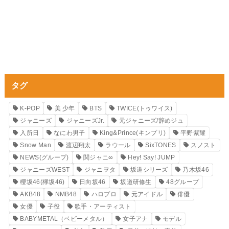
タグ
K-POP
美 少年
BTS
TWICE(トゥワイス)
ジャニーズ
ジャニーズJr.
元ジャニーズ/辞めジュ
入所日
なにわ男子
King&Prince(キンプリ)
平野紫耀
Snow Man
渡辺翔太
ラウール
SixTONES
スノスト
NEWS(グループ)
関ジャニ∞
Hey! Say! JUMP
ジャニーズWEST
ジャニヲタ
坂道シリーズ
乃木坂46
櫻坂46(欅坂46)
日向坂46
坂道研修生
48グループ
AKB48
NMB48
ハロプロ
元アイドル
俳優
女優
子役
歌手・アーティスト
BABYMETAL（ベビーメタル）
女子アナ
モデル