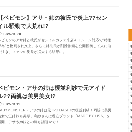
【ベビモン】アサ・姉の彼氏で炎上??セン
イル騒動で大荒れ!?
2025.11.20
ベビモンのアサ姉と彼氏がセンイルカフェ来店＆ヨントン対応で“特権
行為”と批判され炎上。さらに姉彼氏が削除依頼を公開投稿して火に油
を注ぎ、ファンの反発が拡大する結果に。
ベビモン・アサの姉は榎並利紗で元アイド
ル??両親は美男美女!?
2025.11.11
BABYMONSTER・アサの姉は元TPD DASH!!の榎並利紗！両親は美男
美女で三姉妹も美形。利紗さんは現在ブランド「MADE BY LISA」を
展開、アサや姉妹との絆も話題やで！