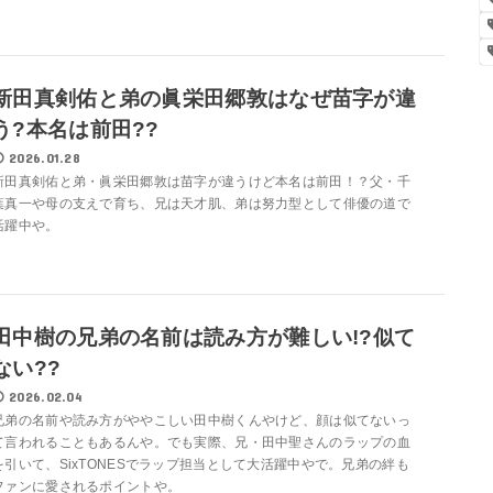
新田真剣佑と弟の眞栄田郷敦はなぜ苗字が違
う?本名は前田??
2026.01.28
新田真剣佑と弟・眞栄田郷敦は苗字が違うけど本名は前田！？父・千
葉真一や母の支えで育ち、兄は天才肌、弟は努力型として俳優の道で
活躍中や。
田中樹の兄弟の名前は読み方が難しい!?似て
ない??
2026.02.04
兄弟の名前や読み方がややこしい田中樹くんやけど、顔は似てないっ
て言われることもあるんや。でも実際、兄・田中聖さんのラップの血
を引いて、SixTONESでラップ担当として大活躍中やで。兄弟の絆も
ファンに愛されるポイントや。