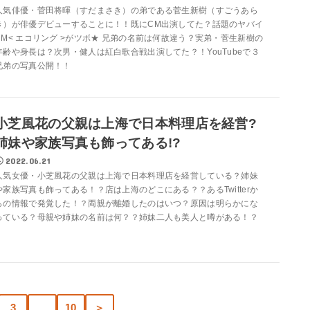
人気俳優・菅田将暉（すだまさき）の弟である菅生新樹（すごうあら
き）が俳優デビューすることに！！既にCM出演してた？話題のヤバイ
CM< エコリング >がツボ★ 兄弟の名前は何故違う？実弟・菅生新樹の
年齢や身長は？次男・健人は紅白歌合戦出演してた？！YouTubeで３
兄弟の写真公開！！
小芝風花の父親は上海で日本料理店を経営?
姉妹や家族写真も飾ってある!?
2022.06.21
人気女優・小芝風花の父親は上海で日本料理店を経営している？姉妹
や家族写真も飾ってある！？店は上海のどこにある？？あるTwitterか
らの情報で発覚した！？両親が離婚したのはいつ？原因は明らかにな
っている？母親や姉妹の名前は何？？姉妹二人も美人と噂がある！？
3
…
10
＞