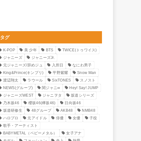
タグ
K-POP
美 少年
BTS
TWICE(トゥワイス)
ジャニーズ
ジャニーズJr.
元ジャニーズ/辞めジュ
入所日
なにわ男子
King&Prince(キンプリ)
平野紫耀
Snow Man
渡辺翔太
ラウール
SixTONES
スノスト
NEWS(グループ)
関ジャニ∞
Hey! Say! JUMP
ジャニーズWEST
ジャニヲタ
坂道シリーズ
乃木坂46
櫻坂46(欅坂46)
日向坂46
坂道研修生
48グループ
AKB48
NMB48
ハロプロ
元アイドル
俳優
女優
子役
歌手・アーティスト
BABYMETAL（ベビーメタル）
女子アナ
モデル
ファッション
炎上
熱愛