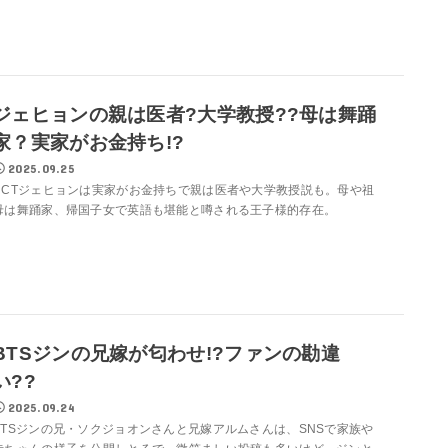
ジェヒョンの親は医者?大学教授??母は舞踊
家？実家がお金持ち!?
2025.09.25
NCTジェヒョンは実家がお金持ちで親は医者や大学教授説も。母や祖
母は舞踊家、帰国子女で英語も堪能と噂される王子様的存在。
BTSジンの兄嫁が匂わせ!?ファンの勘違
い??
2025.09.24
BTSジンの兄・ソクジョオンさんと兄嫁アルムさんは、SNSで家族や