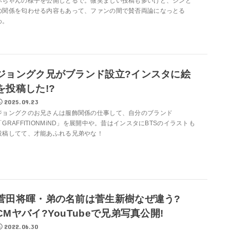
赤ちゃんの様子を公開しとるで。微笑ましい投稿も多いけど、ジンと
の関係を匂わせる内容もあって、ファンの間で賛否両論になっとる
わ。
ジョングク兄がブランド設立?インスタに絵
を投稿した!?
2025.09.23
ジョングクのお兄さんは服飾関係の仕事して、自分のブランド
「GRAFFITIONMiND」を展開中や。昔はインスタにBTSのイラストも
投稿してて、才能あふれる兄弟やな！
菅田将暉・弟の名前は菅生新樹なぜ違う?
CMヤバイ?YouTubeで兄弟写真公開!
2022.06.30