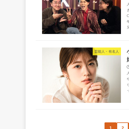
芸能人・有名人
1
2