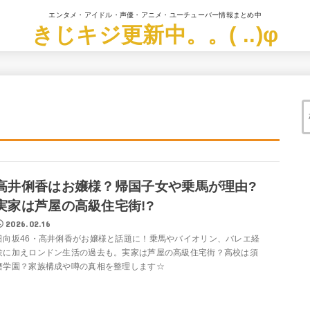
エンタメ・アイドル・声優・アニメ・ユーチューバー情報まとめ中
きじキジ更新中。。( ..)φ
高井俐香はお嬢様？帰国子女や乗馬が理由?
実家は芦屋の高級住宅街!?
2026.02.16
日向坂46・高井俐香がお嬢様と話題に！乗馬やバイオリン、バレエ経
験に加えロンドン生活の過去も。実家は芦屋の高級住宅街？高校は須
磨学園？家族構成や噂の真相を整理します☆