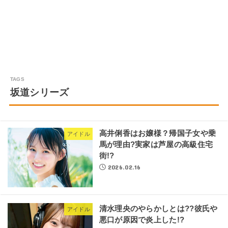
坂道シリーズ
高井俐香はお嬢様？帰国子女や乗
アイドル
馬が理由?実家は芦屋の高級住宅
街!?
2026.02.16
清水理央のやらかしとは??彼氏や
アイドル
悪口が原因で炎上した!?