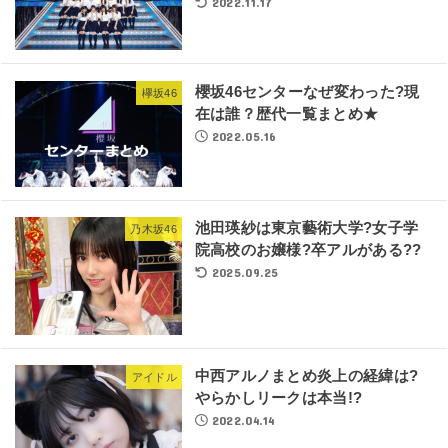
2022.11.17
櫻坂46センターなぜ変わった?現
欅坂46
在は誰？歴代一覧まとめ★
2022.05.16
池田瑛紗は東京藝術大学?女子学
乃木坂46
院高校のお嬢様?卒アルがある??
2025.09.25
中西アルノまとめ炎上の経緯は?
アイドル
やらかしリークは本当!?
2022.04.14