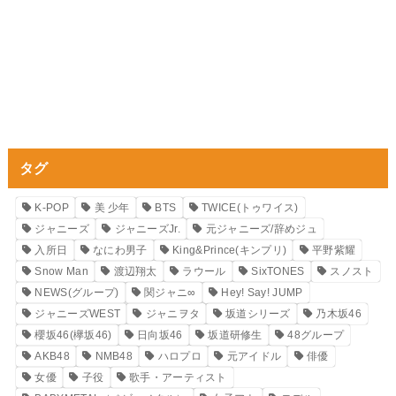
タグ
K-POP
美 少年
BTS
TWICE(トゥワイス)
ジャニーズ
ジャニーズJr.
元ジャニーズ/辞めジュ
入所日
なにわ男子
King&Prince(キンプリ)
平野紫耀
Snow Man
渡辺翔太
ラウール
SixTONES
スノスト
NEWS(グループ)
関ジャニ∞
Hey! Say! JUMP
ジャニーズWEST
ジャニヲタ
坂道シリーズ
乃木坂46
櫻坂46(欅坂46)
日向坂46
坂道研修生
48グループ
AKB48
NMB48
ハロプロ
元アイドル
俳優
女優
子役
歌手・アーティスト