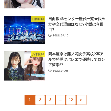
日向坂46センター歴代一覧★決め
日向坂46
方や交代理由はなぜ?小坂は何回
目?
2022.04.10
岡本姫奈は藤ノ花女子高校?卒ア
乃木坂46
ルで発覚!?バレエで優勝してロシ
ア留学!?
2022.04.01
1
2
3
…
12
＞