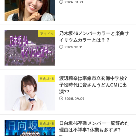
2026.01.21
乃木坂46メンバーカラーと楽曲サ
アイドル
イリウムカラーとは？？
2025.12.11
渡辺莉奈は宗像市立玄海中学校?
日向坂46
子役時代に資さんうどんCMに出
演??
2025.09.09
日向坂46卒業メンバー一覧辞めた
日向坂46
理由は不祥事?休業も多すぎ?