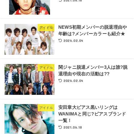
2021.06.18
NEWS初期メンバーの脱退理由や
アイドル
年齢は?メンバーカラーも紹介★
2026.02.04
関ジャニ脱退メンバー3人は誰?脱
アイドル
退理由や現在の活動は??
2026.02.04
安田章大ピアス黒いリングは
アイドル
WANIMAと同じ?ピアスブランド
一覧！
2021.06.18