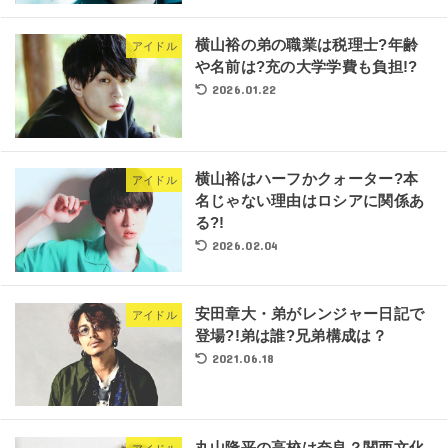
横山裕の弟の職業は税理士?年齢
アイドル
や名前は?充の大学学費も負担!?
2026.01.22
横山裕はハーフかクォーター?本
アイドル
名じゃない理由はロシアに関係あ
る?!
2026.02.04
安田章大・弟がレンジャー日記で
アイドル
登場?!弟は誰?兄弟構成は？
2021.06.18
丸山隆平の高校は奈良？関西文化