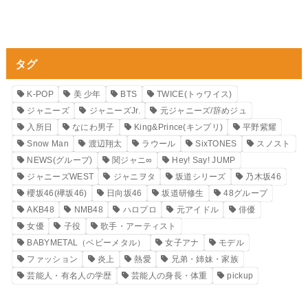
タグ
K-POP
美 少年
BTS
TWICE(トゥワイス)
ジャニーズ
ジャニーズJr.
元ジャニーズ/辞めジュ
入所日
なにわ男子
King&Prince(キンプリ)
平野紫耀
Snow Man
渡辺翔太
ラウール
SixTONES
スノスト
NEWS(グループ)
関ジャニ∞
Hey! Say! JUMP
ジャニーズWEST
ジャニヲタ
坂道シリーズ
乃木坂46
櫻坂46(欅坂46)
日向坂46
坂道研修生
48グループ
AKB48
NMB48
ハロプロ
元アイドル
俳優
女優
子役
歌手・アーティスト
BABYMETAL（ベビーメタル）
女子アナ
モデル
ファッション
炎上
熱愛
兄弟・姉妹・家族
芸能人・有名人の学歴
芸能人の身長・体重
pickup