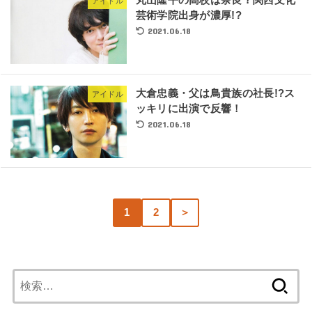
アイドル
芸術学院出身が濃厚!?
2021.06.18
大倉忠義・父は鳥貴族の社長!?ス
アイドル
ッキリに出演で反響！
2021.06.18
1
2
＞
検
索: