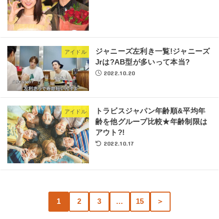
ジャニーズ左利き一覧!ジャニーズ
アイドル
Jrは?AB型が多いって本当?
2022.10.20
トラビスジャパン年齢順&平均年
アイドル
齢を他グループ比較★年齢制限は
アウト?!
2022.10.17
1
2
3
…
15
＞