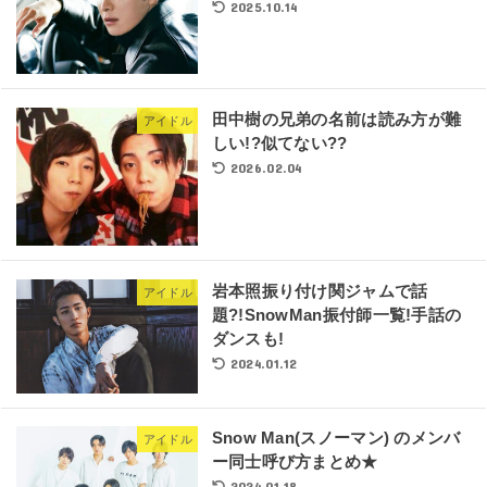
2025.10.14
田中樹の兄弟の名前は読み方が難
アイドル
しい!?似てない??
2026.02.04
岩本照振り付け関ジャムで話
アイドル
題?!SnowMan振付師一覧!手話の
ダンスも!
2024.01.12
Snow Man(スノーマン) のメンバ
アイドル
ー同士呼び方まとめ★
2024.01.18