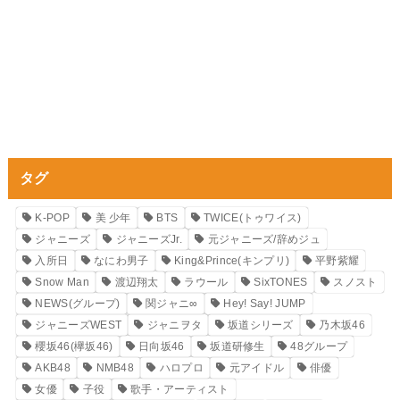
タグ
K-POP
美 少年
BTS
TWICE(トゥワイス)
ジャニーズ
ジャニーズJr.
元ジャニーズ/辞めジュ
入所日
なにわ男子
King&Prince(キンプリ)
平野紫耀
Snow Man
渡辺翔太
ラウール
SixTONES
スノスト
NEWS(グループ)
関ジャニ∞
Hey! Say! JUMP
ジャニーズWEST
ジャニヲタ
坂道シリーズ
乃木坂46
櫻坂46(欅坂46)
日向坂46
坂道研修生
48グループ
AKB48
NMB48
ハロプロ
元アイドル
俳優
女優
子役
歌手・アーティスト