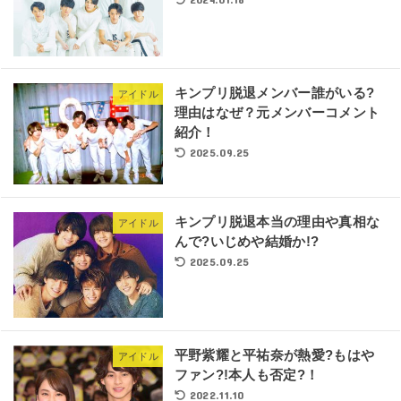
キンプリ脱退メンバー誰がいる?
アイドル
理由はなぜ？元メンバーコメント
紹介！
2025.09.25
キンプリ脱退本当の理由や真相な
アイドル
んで?いじめや結婚か!?
2025.09.25
平野紫耀と平祐奈が熱愛?もはや
アイドル
ファン?!本人も否定?！
2022.11.10