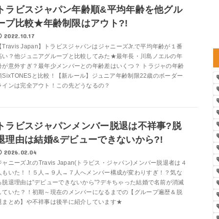
トラビスジャパン年齢順&平均年齢を他グル
ープ比較★年齢制限はアウト?!
2022.10.17
【Travis Japan】トラビスジャパンはジャニーズJr.で平均年齢が１番
高い？他ジュニアグループと比較してみた★最年長・川島ノエルの年
齢が意外すぎ？最年少メンバーとの年齢差はいくつ？ トラジャの年齢
順SixTONESと比較！【新ルール】ジュニア年齢制限22歳のボーダー
ラインは完全アウト！この先どうなるの？
トラビスジャパンメンバー脱退は不祥事?脱
退理由は結婚&デビューできないから?!
2026.02.04
ジャニーズJr.のTravis Japan(トラビス・ジャパン)メンバー脱退者は４
人もいた！！５人→９人→７人へメンバー構成が変わりすぎ！？気な
る脱退理由は”デビューできないから”?デキちゃった結婚で名前が消滅
していた？！初期～現在のメンバーになるまでの【グループ遍歴＆脱
退まとめ】や不祥事は後半に紹介しています★