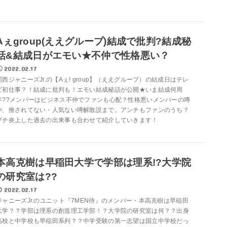
Aぇgroup(ええグループ)結成で批判?結成秘
話&結成日がエモい★不仲で性格悪い？
2022.02.17
関西ジャニーズJr.の【Aぇ! group】（ええグループ）の結成日はテレ
ビ初仕事？！結成に批判も！エモい結成秘話が公開★いま結成何周
年??メンバーはビジネス不仲でファンも心配？性格悪いメンバーの噂
や、推されてない・人気ない噂解散説まで。アンチもファンのうち？
プチ炎上した過去の出来事も合わせて紹介していきます！
本高克樹は早稲田大学で学部は理系!?大学院
の研究室は??
2022.02.17
ジャニーズJr.のユニット『7MEN侍』のメンバー・本高克樹は早稲田
大学？？学部は理系の創造理工学部！？大学院の研究室は何？？出身
高校と中学校も早稲田系列？？中学受験の第一志望は国立中学校だっ