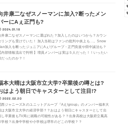
向井康二なぜスノーマンに加入?断ったメン
バーにAぇ正門も?
2024.01.18
向井康二なぜスノーマンに選ばれた？加入したのはいつから？カウン
セリングも受けていた！ 加入当初はファンの批判や炎上も…。Snow
Man加入を断ったジュニアにAぇ!グループ・正門良規や田中誠治も？
【内部情報流出で判明 】増員メンバーは実は５人だった！！いったい
誰だったのか？！
福本大晴は大阪市立大学?卒業後の噂とは?
おはよう朝日でキャスターとして注目!?
2022.02.20
関西ジャニーズJr.のユニットグループ『Aえ!group』のメンバー福本大
晴は大阪市立大学の経済学部？？おはよう朝日にキャスターとして出
演し卒業後もTV局に就職の可能性がある？？出身高校は大阪府立鳳高
等学校？出身中学校や小学校は堺市のどこの学校？？