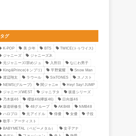
タグ
K-POP
美 少年
BTS
TWICE(トゥワイス)
ジャニーズ
ジャニーズJr.
元ジャニーズ/辞めジュ
入所日
なにわ男子
King&Prince(キンプリ)
平野紫耀
Snow Man
渡辺翔太
ラウール
SixTONES
スノスト
NEWS(グループ)
関ジャニ∞
Hey! Say! JUMP
ジャニーズWEST
ジャニヲタ
坂道シリーズ
乃木坂46
櫻坂46(欅坂46)
日向坂46
坂道研修生
48グループ
AKB48
NMB48
ハロプロ
元アイドル
俳優
女優
子役
歌手・アーティスト
BABYMETAL（ベビーメタル）
女子アナ
モデル
ファッション
炎上
熱愛