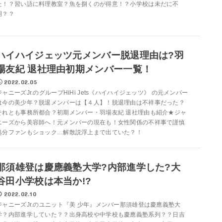
た！？習い語に料理教室？魚を捌くのが得意！？小学校は未だに不
明？？
ハイハイジェッツ元メンバー脱退理由は?羽
場友紀 退社理由初期メンバー一覧！
2022.02.05
ジャニーズJr.のグループHiHi Jets《ハイハイジェッツ》 の元メンバー
は今の美少年？脱退メンバーは【４人】！脱退理由は不祥事だった？
それとも事務所都合？初期メンバー・羽場友紀 退社理由も紹介★ジャ
ニーズから美容師へ！元メンバーの現在も！女性関係の不祥事で謹慎
処分ファンもショック…解散説浮上まで出ていた？！
那須雄登は慶應義塾大学?内部進学した?大
谷田小学校は本当か!?
2022.02.10
ジャニーズJr.のユニット『美 少年』メンバー那須雄登は慶應義塾大
学？内部進学していた？？出身高校や中学校も慶應義塾系列？？日吉