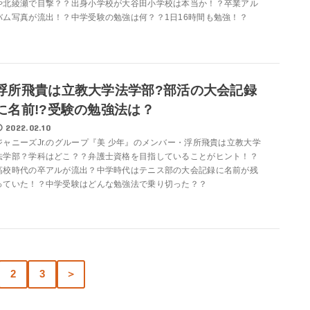
や北綾瀬で目撃？？出身小学校が大谷田小学校は本当か！？卒業アル
バム写真が流出！？中学受験の勉強は何？？1日16時間も勉強！？
浮所飛貴は立教大学法学部?部活の大会記録
に名前!?受験の勉強法は？
2022.02.10
ジャニーズJr.のグループ『美 少年』のメンバー・浮所飛貴は立教大学
法学部？学科はどこ？？弁護士資格を目指していることがヒント！？
高校時代の卒アルが流出？中学時代はテニス部の大会記録に名前が残
っていた！？中学受験はどんな勉強法で乗り切った？？
2
3
＞