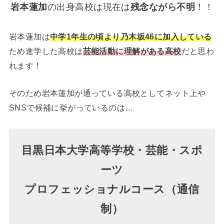
岩本蓮加
の出身高校は現在は
残念ながら不明
！！
岩本蓮加は
中学1年生の頃より乃木坂46に加入している
ため進学した高校は
芸能活動に理解がある高校
だと思わ
れます！
そのため岩本蓮加が通っている高校としてネット上や
SNSで候補に挙がっているのは…
目黒日本大学高等学校・芸能・スポ
ーツ
プロフェッショナルコース（通信
制）