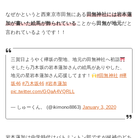
なぜかというと西東京市田無にある
田無神社には岩本蓮
加が
書いた
絵馬が飾られている
ことから
田無が地元
だと
言われているようです！！
三賀日ようやく欅坂の聖地、地元の田無神社へ初詣
そしたら乃木坂の岩本蓮加さんの絵馬がありやした、
地元の星岩本蓮加さん応援してます！
#田無神社
#欅
坂46
#乃木坂46
#岩本蓮加
pic.twitter.com/GQaA4VQRLL
— しゅーくん。 (@ikimono8863)
January 3, 2020
岩本蓮加は中学時代はバトミントン部ですが候補のどち