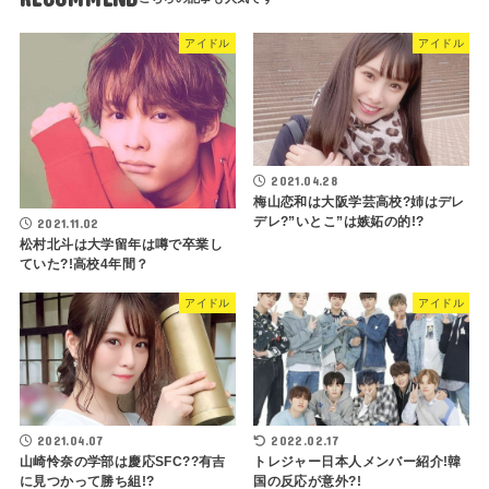
アイドル
アイドル
2021.04.28
梅山恋和は大阪学芸高校?姉はデレ
デレ?”いとこ”は嫉妬の的!?
2021.11.02
松村北斗は大学留年は噂で卒業し
ていた?!高校4年間？
アイドル
アイドル
2021.04.07
2022.02.17
山崎怜奈の学部は慶応SFC??有吉
トレジャー日本人メンバー紹介!韓
に見つかって勝ち組!?
国の反応が意外?!