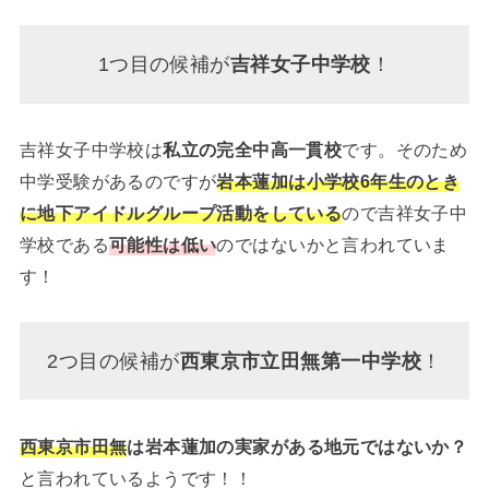
1つ目の候補が
吉祥女子中学校
！
吉祥女子中学校は
私立の完全中高一貫校
です。そのため
中学受験があるのですが
岩本蓮加は小学校6年生のとき
に地下アイドルグループ活動をしている
ので吉祥女子中
学校である
可能性は低い
のではないかと言われていま
す！
2つ目の候補が
西東京市立田無第一中学校
！
西東京市田無
は岩本蓮加の実家がある地元ではないか？
と言われているようです！！