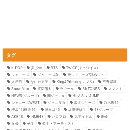
タグ
K-POP
美 少年
BTS
TWICE(トゥワイス)
ジャニーズ
ジャニーズJr.
元ジャニーズ/辞めジュ
入所日
なにわ男子
King&Prince(キンプリ)
平野紫耀
Snow Man
渡辺翔太
ラウール
SixTONES
スノスト
NEWS(グループ)
関ジャニ∞
Hey! Say! JUMP
ジャニーズWEST
ジャニヲタ
坂道シリーズ
乃木坂46
櫻坂46(欅坂46)
日向坂46
坂道研修生
48グループ
AKB48
NMB48
ハロプロ
元アイドル
俳優
女優
子役
歌手・アーティスト