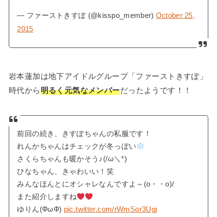
— ファーストきすぽ (@kisspo_member)
October 25,
2015
岩本蓮加は地下アイドルグループ「ファーストきすぽ」
時代から
明るく元気なメンバー
だったようです！！
前回の続き、きすぽちゃんの私服です！
れんかちゃんはチェックが冬っぽい
さくらちゃんも暖かそう♪(/ω＼*)
ひなちゃん、きゃわいい！笑
みんなほんとにオシャレなんですよ～(o・・o)/
また紹介しますね
ゆりん(ФωФ)
pic.twitter.com/rWmSor3Ugj