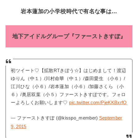
岩本蓮加の小学校時代で有名な事は…
地下アイドルグループ『ファーストきすぽ』
初ツイート♡【拡散RTきぼう☆】はじめまして！渡辺
ゆりん（中１）/川村命華（中１）/森田愛生 （小６）/
江川ひな（小６）/岩本蓮加（小６）/加藤さくら （小
６）/奥居双葉（小５）ファーストきすぽです。フォロ
ーよろしくお願いします♡
pic.twitter.com/PjeKKBxrfO
— ファーストきすぽ (@kisspo_member)
September
9, 2015