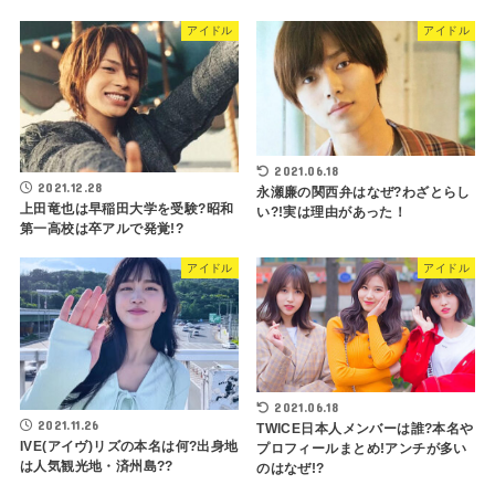
アイドル
アイドル
2021.06.18
2021.12.28
永瀬廉の関西弁はなぜ?わざとらし
上田竜也は早稲田大学を受験?昭和
い?!実は理由があった！
第一高校は卒アルで発覚!?
アイドル
アイドル
2021.06.18
2021.11.26
TWICE日本人メンバーは誰?本名や
IVE(アイヴ)リズの本名は何?出身地
プロフィールまとめ!アンチが多い
は人気観光地・済州島??
のはなぜ!?