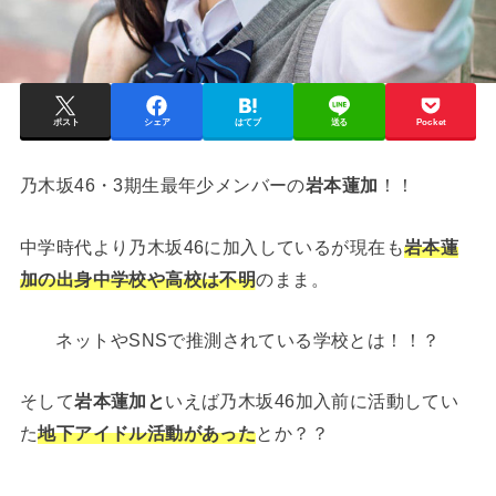
ポスト
シェア
はてブ
送る
Pocket
乃木坂46・3期生最年少メンバーの
岩本蓮加
！！
中学時代より乃木坂46に加入しているが現在も
岩本蓮
加の出身中学校や高校は不明
のまま。
ネットやSNSで推測されている学校とは！！？
そして
岩本蓮加と
いえば乃木坂46加入前に活動してい
た
地下アイドル活動があった
とか？？