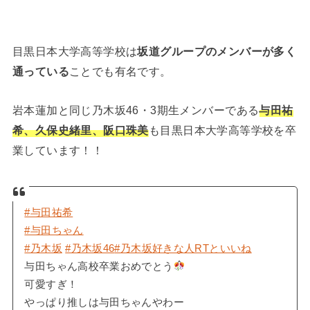
目黒日本大学高等学校は
坂道グループのメンバーが多く
通っている
ことでも有名です。
岩本蓮加と同じ乃木坂46・3期生メンバーである
与田祐
希、久保史緒里、阪口珠美
も目黒日本大学高等学校を卒
業しています！！
#与田祐希
#与田ちゃん
#乃木坂
#乃木坂46
#乃木坂好きな人RTといいね
与田ちゃん高校卒業おめでとう
可愛すぎ！
やっぱり推しは与田ちゃんやわー