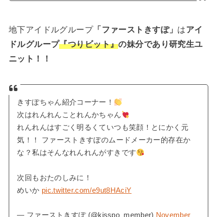
地下アイドルグループ
「ファーストきすぽ」
は
アイ
ドルグループ
『つりビット』
の妹分であり研究生ユ
ニット！！
きすぽちゃん紹介コーナー！
次はれんれんことれんかちゃん
れんれんはすごく明るくていつも笑顔！とにかく元
気！！ ファーストきすぽのムードメーカー的存在か
な？私はそんなれんれんがすきです
次回もおたのしみに！
めいか
pic.twitter.com/e9ut8HAciY
— ファーストきすぽ (@kisspo_member)
November