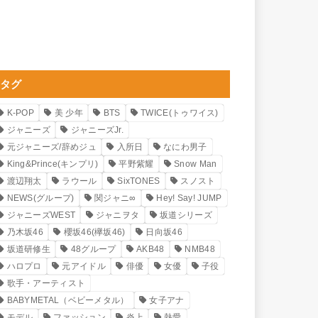
タグ
K-POP
美 少年
BTS
TWICE(トゥワイス)
ジャニーズ
ジャニーズJr.
元ジャニーズ/辞めジュ
入所日
なにわ男子
King&Prince(キンプリ)
平野紫耀
Snow Man
渡辺翔太
ラウール
SixTONES
スノスト
NEWS(グループ)
関ジャニ∞
Hey! Say! JUMP
ジャニーズWEST
ジャニヲタ
坂道シリーズ
乃木坂46
櫻坂46(欅坂46)
日向坂46
坂道研修生
48グループ
AKB48
NMB48
ハロプロ
元アイドル
俳優
女優
子役
歌手・アーティスト
BABYMETAL（ベビーメタル）
女子アナ
モデル
ファッション
炎上
熱愛