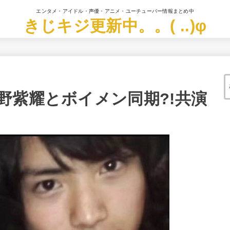
エンタメ・アイドル・声優・アニメ・ユーチューバー情報まとめ中
きじキジ更新中。。( ..)φ
野紫耀とボイメン同期?!共演