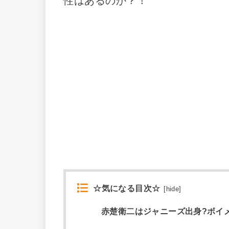
性はあるのか？！
☆気になる目次☆
[
hide
]
赤楚衛二はジャニーズ出身?ボイ