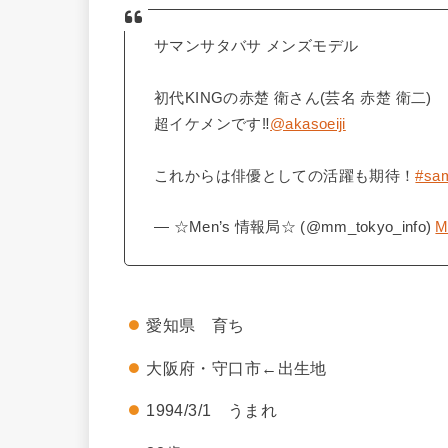
サマンサタバサ メンズモデル
初代KINGの赤楚 衛さん(芸名 赤楚 衛二)
超イケメンです‼︎
@akasoeiji
これからは俳優としての活躍も期待！
#sa
— ☆Men’s 情報局☆ (@mm_tokyo_info)
M
愛知県 育ち
大阪府・守口市←出生地
1994/3/1 うまれ