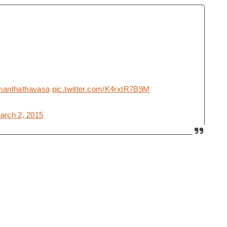
manthathavasa
pic.twitter.com/K4rxtR7B9M
arch 2, 2015