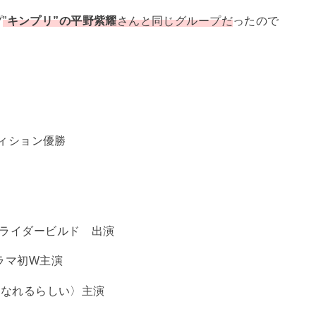
プ
”
キンプリ”の平野紫耀
さんと同じグループだ
ったので
ディション優勝
面ライダービルド 出演
ラマ初W主演
になれるらしい〉主演