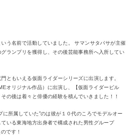
という名前で活動していました。 サマンサタバサが主催
のグランプリを獲得し、その後芸能事務所へ入所してい
竜門ともいえる仮面ライダーシリーズに出演します。
RIMEオリジナル作品）に出演し、【仮面ライダービル
！その後は着々と俳優の経験を積んでいきました！！
プに所属していた”のは彼が１０代のころでモデルオー
している東海地方出身者で構成された男性グループ
たのです！