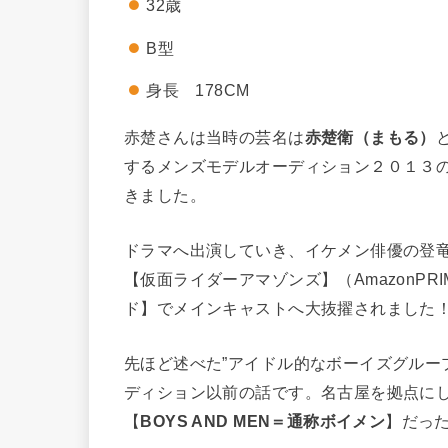
32歳
B型
身長 178CM
赤楚さんは当時の芸名は
赤楚衛（まもる）
するメンズモデルオーディション２０１３
きました。
ドラマへ出演していき、イケメン俳優の登
【仮面ライダーアマゾンズ】（AmazonP
ド】でメインキャストへ大抜擢されました
先ほど述べた”アイドル的なボーイズグルー
ディション以前の話です。名古屋を拠点に
【
BOYS AND MEN＝通称ボイメン
】だっ