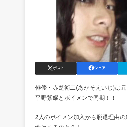
ポスト
シェア
俳優・赤楚衛二(あかそえいじ)は
平野紫耀とボイメンで同期！！
2人のボイメン加入から脱退理由の