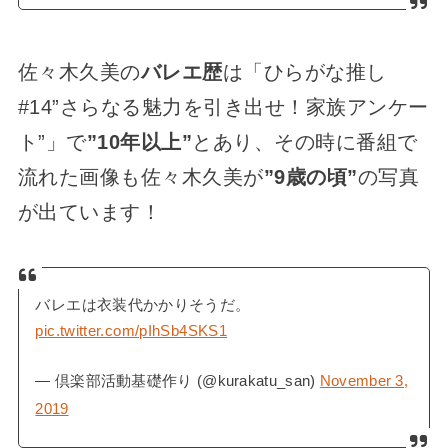
佐々木久美の
バレエ歴
は「ひらがな推し
#14”さらなる魅力を引き出せ！家族アンケー
ト”」で
”10年以上”
とあり、その時に番組で
流れた画像も佐々木久美が
”9歳の頃”
の写真
が出ています！
バレエは衣装代かかりそうだ。
pic.twitter.com/pIhSb4SKS1
— 倶楽部活動基礎作り (@kurakatu_san)
November 3,
2019