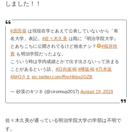
しました！！
#原田葵
は現役在学とあえて公表していないから「有
名大学」表記。
#佐々木久美
は既に『明治学院大学』
とあちこちに公開されてるけど校名ナシ？
#桜井玲
香
も明治学院だったよな。
こういう時は学内成績とかで出す出さないって決まる
ことがあるという話。
#日向坂46
#欅坂46
#乃木坂
46
#Qさま
pic.twitter.com/RmHkbqJGZB
— 砂漠のキツネ (@cironnup2017)
August 19, 2019
佐々木久美が通っている明治学院大学の学部は不明で
す。