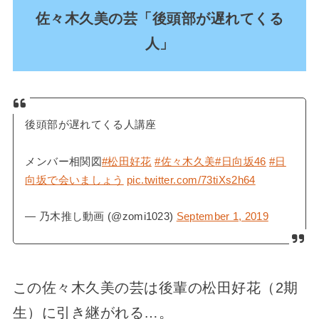
佐々木久美の芸「後頭部が遅れてくる
人」
後頭部が遅れてくる人講座
メンバー相関図
#松田好花
#佐々木久美
#日向坂46
#日
向坂で会いましょう
pic.twitter.com/73tiXs2h64
— 乃木推し動画 (@zomi1023)
September 1, 2019
この佐々木久美の芸は後輩の松田好花（2期
生）に引き継がれる…。