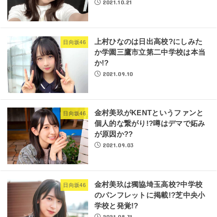
2021.10.21
上村ひなのは日出高校?にしみた
日向坂46
か学園三鷹市立第二中学校は本当
か!?
2021.09.10
金村美玖がKENTというファンと
日向坂46
個人的な繋がり!?噂はデマで妬み
が原因か??
2021.09.03
金村美玖は獨協埼玉高校?中学校
日向坂46
のパンフレットに掲載!?芝中央小
学校と発覚!?
2021.08.31