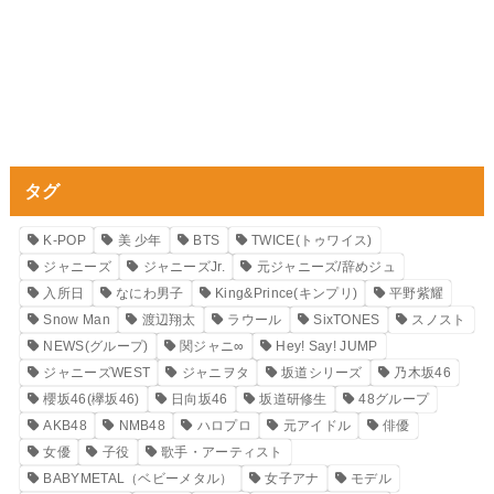
タグ
K-POP
美 少年
BTS
TWICE(トゥワイス)
ジャニーズ
ジャニーズJr.
元ジャニーズ/辞めジュ
入所日
なにわ男子
King&Prince(キンプリ)
平野紫耀
Snow Man
渡辺翔太
ラウール
SixTONES
スノスト
NEWS(グループ)
関ジャニ∞
Hey! Say! JUMP
ジャニーズWEST
ジャニヲタ
坂道シリーズ
乃木坂46
櫻坂46(欅坂46)
日向坂46
坂道研修生
48グループ
AKB48
NMB48
ハロプロ
元アイドル
俳優
女優
子役
歌手・アーティスト
BABYMETAL（ベビーメタル）
女子アナ
モデル