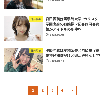
宮田愛萌は國學院大学?カリスタ
日向坂46
学園出身のお嬢様!?図書館司書資
格がアイドルの条件!?
2021.07.08
潮紗理菜は尾関梨香と同級生!?運
日向坂46
動神経抜群だけど部活経験なし??
2021.06.11
1
2
3
4
＞