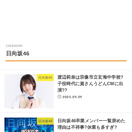
日向坂46
渡辺莉奈は宗像市立玄海中学校?
日向坂46
子役時代に資さんうどんCMに出
演??
2025.09.09
日向坂46卒業メンバー一覧辞めた
日向坂46
理由は不祥事?休業も多すぎ?