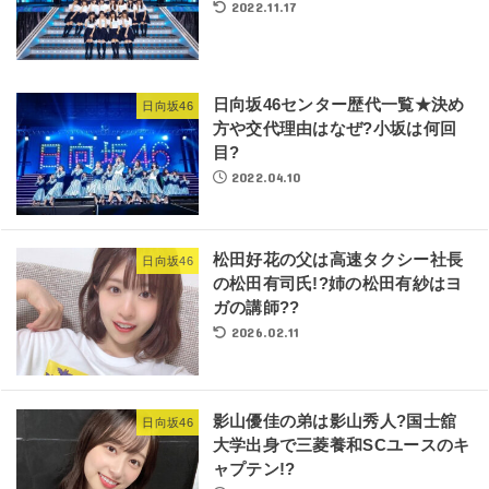
2022.11.17
日向坂46センター歴代一覧★決め
日向坂46
方や交代理由はなぜ?小坂は何回
目?
2022.04.10
松田好花の父は高速タクシー社長
日向坂46
の松田有司氏!?姉の松田有紗はヨ
ガの講師??
2026.02.11
影山優佳の弟は影山秀人?国士舘
日向坂46
大学出身で三菱養和SCユースのキ
ャプテン!?