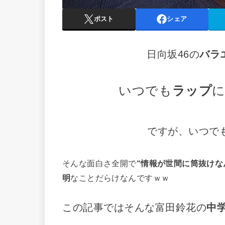
ポスト
シェア
日向坂46の
バラ
いつでも
ラップ
ですが、いつで
そんな面白さ全開で
“情報が世間に筒抜けな
明
なことだらけなんですｗｗ
この記事ではそんな富田鈴花の
中