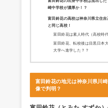
富田鈴花の出身中学校は流出した
崎中学校が濃厚か！？
富田鈴花の高校は神奈川県立住吉高
と同じ高校！
富田鈴花は素人時代（高校時代
富田鈴花、転校後は目黒日本
大学へ進学した？？
富田鈴花の地元は神奈川県川
像で判明？
富田鈴花（とみた すずか