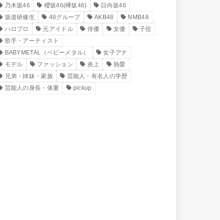
乃木坂46
櫻坂46(欅坂46)
日向坂46
坂道研修生
48グループ
AKB48
NMB48
ハロプロ
元アイドル
俳優
女優
子役
歌手・アーティスト
BABYMETAL（ベビーメタル）
女子アナ
モデル
ファッション
炎上
熱愛
兄弟・姉妹・家族
芸能人・有名人の学歴
芸能人の身長・体重
pickup