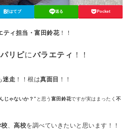
はてブ
送る
Pocket
エティ担当・富田鈴花
！！
に
パリピ
に
バラエティ
！！
も
迷走
！！根は
真面目
！！
んじゃないか？”
と思う
富田鈴花
ですが実はまったく
不
学校
、
高校
を調べていきたいと思います！！