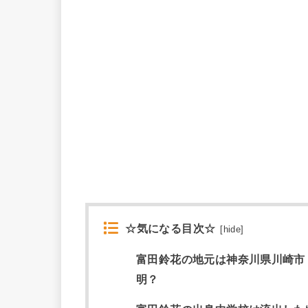
☆気になる目次☆
[
hide
]
富田鈴花の地元は神奈川県川崎市
明？