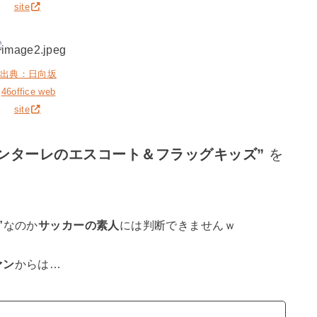
site
出典：日向坂
46office web
site
ロンターレのエスコート＆フラッグキッズ”
を
”
なのか
サッカーの素人
には判断できませんｗ
ァン
からは…