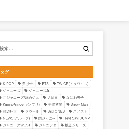
検
索:
タグ
K-POP
美 少年
BTS
TWICE(トゥワイス)
ジャニーズ
ジャニーズJr.
元ジャニーズ/辞めジュ
入所日
なにわ男子
King&Prince(キンプリ)
平野紫耀
Snow Man
渡辺翔太
ラウール
SixTONES
スノスト
NEWS(グループ)
関ジャニ∞
Hey! Say! JUMP
ジャニーズWEST
ジャニヲタ
坂道シリーズ