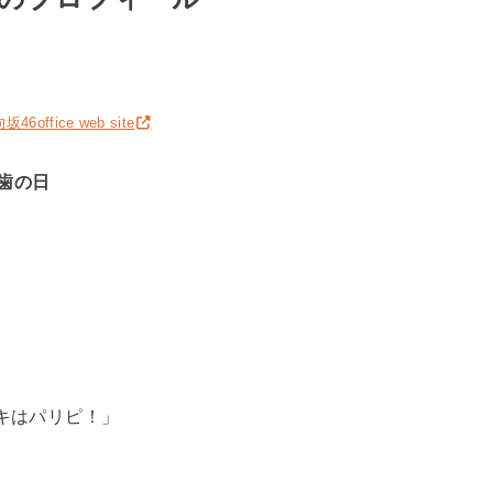
6office web site
歯の日
キはパリピ！」