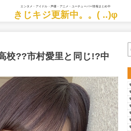
エンタメ・アイドル・声優・アニメ・ユーチューバー情報まとめ中
きじキジ更新中。。( ..)φ
校??市村愛里と同じ!?中