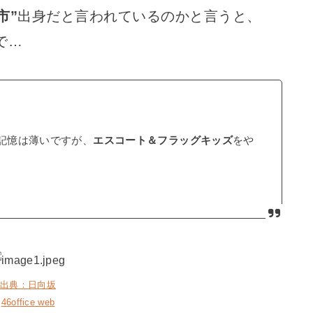
市”
出身だと言われているのかと言うと、
で…
が記憶は薄いですが、
エスコート＆フラッグキッズ
をや
出典：日向坂
46office web