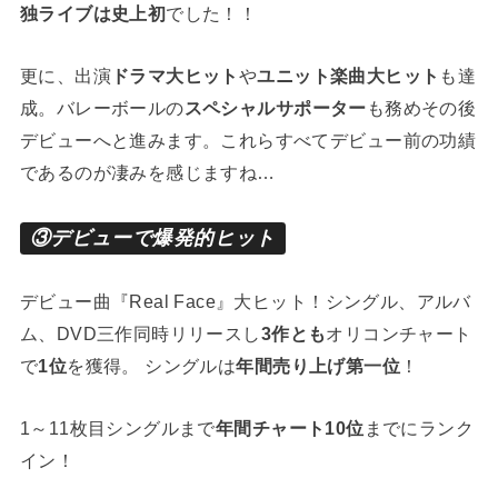
独ライブは史上初
でした！！
更に、出演
ドラマ大ヒット
や
ユニット楽曲大ヒット
も達
成。バレーボールの
スペシャルサポーター
も務めその後
デビューへと進みます。これらすべてデビュー前の功績
であるのが凄みを感じますね…
③デビューで爆発的ヒット
デビュー曲『Real Face』大ヒット！シングル、アルバ
ム、DVD三作同時リリースし
3作とも
オリコンチャート
で
1位
を獲得。 シングルは
年間売り上げ第一位
！
1～11枚目シングルまで
年間チャート10位
までにランク
イン！