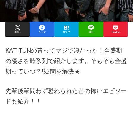
ポスト
シェア
はてブ
送る
Pocket
KAT-TUNの昔ってマジで凄かった！全盛期
の凄さを時系列で紹介します。そもそも全盛
期っていつ？!疑問を解決★
先輩後輩問わず恐れられた昔の怖いエピソー
ドも紹介！！