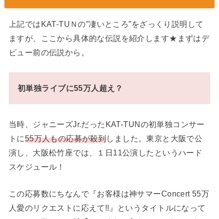
上記ではKAT-TUＮの”凄いところ”をざっくり説明して
ますが、ここから具体的な伝説を紹介します★まずはデ
ビュー前の伝説から。
初単独ライブに55万人超え？
当時、ジャニーズJr.だったKAT-TUNの初単独コンサー
トに
55万人もの応募が殺到
しました。東京と大阪で公
演し、大阪松竹座では、１日11公演したというハード
スケジュール！
この応募数にちなんで『お客様は神サマーConcert 55万
人愛のリクエストに応えて!!』というタイトルになって