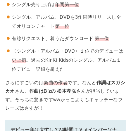
シングル売り上げは
年間第一位
シングル、アルバム、DVDを3作同時リリースし全
てオリコンチャート
第一位
有線リクエスト、着うたダウンロード
第一位
〈シングル・アルバム・DVD〉１位でのデビューは
史上初
。過去のKinKi Kidsのシングル、アルバム１
位デビュー記録を超えた
さらにすごいのは
楽曲の作者
です。なんと
作詞はスガシ
カオ
さん、
作曲はB’zの 松本孝弘
さんが担当していま
す。そっちに驚きですwwかっこよくもキャッチーなフ
レーズはさすが！
デビュー年は大忙し？24時間ＴＶメインパーソナ