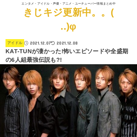
エンタメ・アイドル・声優・アニメ・ユーチューバー情報まとめ中
きじキジ更新中。。(
..)φ
2021.12.07
2021.12.08
アイドル
KAT-TUNが凄かった!怖いエピソードや全盛期
の6人組最強伝説も?!