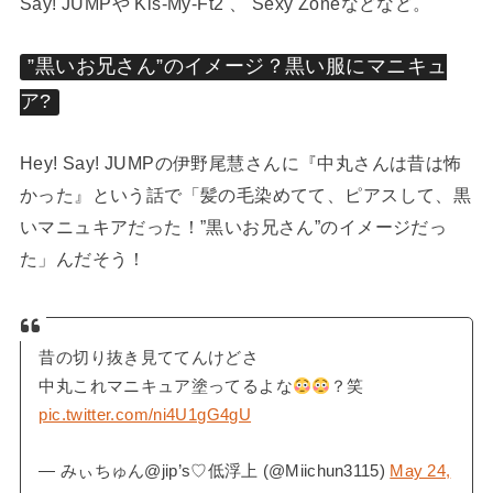
Say! JUMPや Kis-My-Ft2 、 Sexy Zoneなどなど。
”黒いお兄さん”のイメージ？黒い服にマニキュ
ア?
Hey! Say! JUMPの伊野尾慧さんに『中丸さんは昔は怖
かった』という話で「髪の毛染めてて、ピアスして、黒
いマニュキアだった！”黒いお兄さん”のイメージだっ
た」んだそう！
昔の切り抜き見ててんけどさ
中丸これマニキュア塗ってるよな
？笑
pic.twitter.com/ni4U1gG4gU
— みぃちゅん@jip’s♡低浮上 (@Miichun3115)
May 24,