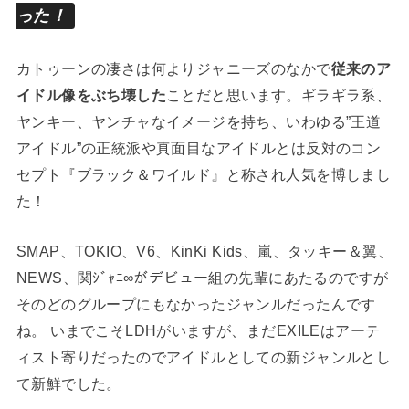
った！
カトゥーンの凄さは何よりジャニーズのなかで
従来のア
イドル像をぶち壊した
ことだと思います。ギラギラ系、
ヤンキー、ヤンチャなイメージを持ち、いわゆる”王道
アイドル”の正統派や真面目なアイドルとは反対のコン
セプト『ブラック＆ワイルド』と称され人気を博しまし
た！
SMAP、TOKIO、V6、KinKi Kids、嵐、タッキー＆翼、
NEWS、関ｼﾞｬﾆ∞がデビュー組の先輩にあたるのですが
そのどのグループにもなかったジャンルだったんです
ね。 いまでこそLDHがいますが、まだEXILEはアーテ
ィスト寄りだったのでアイドルとしての新ジャンルとし
て新鮮でした。