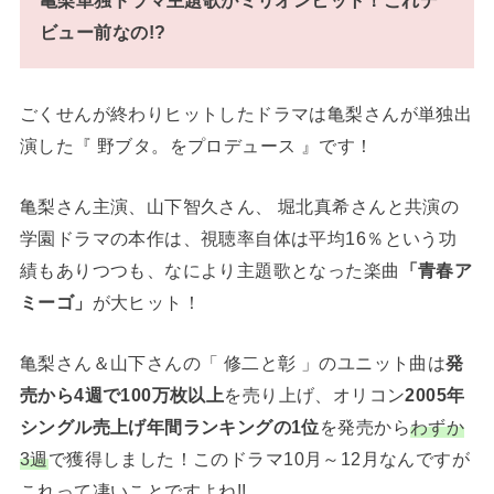
亀梨単独ドラマ主題歌がミリオンヒット！これデ
ビュー前なの!?
ごくせんが終わりヒットしたドラマは亀梨さんが単独出
演した『 野ブタ。をプロデュース 』です！
亀梨さん主演、山下智久さん、 堀北真希さんと共演の
学園ドラマの本作は、視聴率自体は平均16％という功
績もありつつも、なにより主題歌となった楽曲
「青春ア
ミーゴ」
が大ヒット！
亀梨さん＆山下さんの「 修二と彰 」のユニット曲は
発
売から4週で100万枚以上
を売り上げ、オリコン
2005年
シングル売上げ年間ランキングの1位
を発売から
わずか
3週
で獲得しました！このドラマ10月～12月なんですが
これって凄いことですよね!!