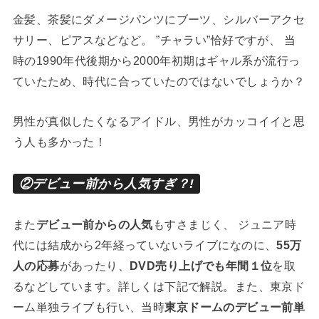
金髪、茶髪にダメージパンツにブーツ、シルバーアクセ
サリー、ピアスなどなど。 ”チャラい”恰好ですが、 当
時の1990年代後期から2000年初期はギャル系が流行っ
ていたため、時代に合っていたのではないでしょうか？
男性が真似したくなるアイドル、男性がカッコイイと思
う人も多かった！
②デビュー前から人気すぎ？!
また
デビュー前からの人気
もすさまじく、 ジュニア時
代には結成から2年経っていないライブになのに、
55万
人の応募
があったり、
DVD売り上げでも年間１位
を取
るなどしています。詳しくは下記で解説。また、東京ド
ーム単独ライブも行い、当時
東京ドームのデビュー前単