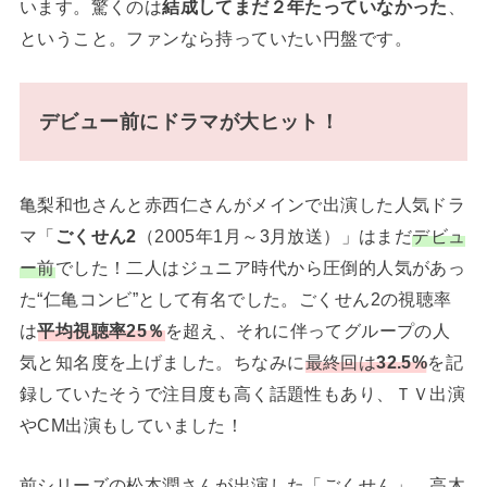
います。驚くのは
結成してまだ２年たっていなかった
、
ということ。ファンなら持っていたい円盤です。
デビュー前にドラマが大ヒット！
亀梨和也さんと赤西仁さんがメインで出演した人気ドラ
マ「
ごくせん2
（2005年1月～3月放送）」はまだ
デビュ
ー前
でした！二人はジュニア時代から圧倒的人気があっ
た“仁亀コンビ”として有名でした。ごくせん2の視聴率
は
平均視聴率25％
を超え、それに伴ってグループの人
気と知名度を上げました。ちなみに
最終回は
32.5%
を記
録していたそうで注目度も高く話題性もあり、ＴＶ出演
やCM出演もしていました！
前シリーズの松本潤さんが出演した「ごくせん」、高木