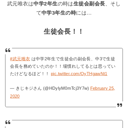
武元唯衣は
中学2年生
の時は
生徒会副会長
、そし
て
中学3年生の時
には…
生徒会長！！
#武元唯衣
は中学2年生で生徒会の副会長、中3で生徒
会長を務めていたのか！！場慣れしてるとは思ってい
たけどなるほど！！
pic.twitter.com/OyTHgawNt1
— きじキジさん (@HDylyM0mTcj3Y7w)
February 25,
2020