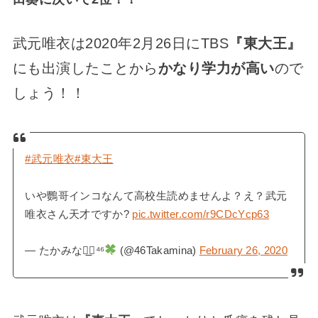
武元唯衣は2020年2月26日にTBS
『東大王』
にも出演したことから
かなり学力が高い
ので
しょう！！
#武元唯衣
#東大王
いや鸚哥インコなんて高校生読めませんよ？え？武元
唯衣さん天才ですか?
pic.twitter.com/r9CDcYcp63
— たかみな◢͟￨⁴⁶
(@46Takamina)
February 26, 2020