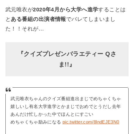
武元唯衣が
2020年4月から大学へ進学
することは
と
ある番組の出演者情報
でバレてしまいまし
た！！それが…
『クイズプレゼンバラエティー Qさ
ま!!』
武元唯衣ちゃんのクイズ番組進出まじでめちゃくちゃ
嬉しいし有名大学進学とかまじでおめでとうだし去年
あんだけ忙しかった中でほんとにすごい
めちゃくちゃ励みになる
pic.twitter.com/8lndEJE3N0