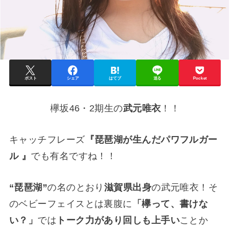
ポスト
シェア
はてブ
送る
Pocket
欅坂46・2期生の
武元唯衣
！！
キャッチフレーズ
『琵琶湖が生んだパワフルガー
ル 』
でも有名ですね！！
“琵琶湖”
の名のとおり
滋賀県出身
の武元唯衣！そ
のベビーフェイスとは裏腹に
「欅って、書けな
い？」
では
トーク力があり回しも上手い
ことか