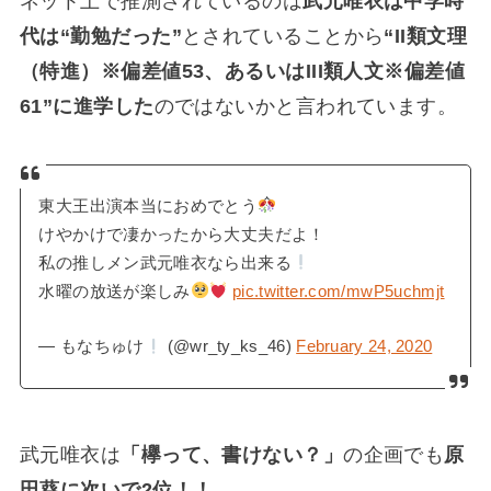
ネット上で推測されているのは
武元唯衣は中学時
代は“勤勉だった”
とされていることから
“II類文理
（特進）※偏差値53、あるいはIII類人文※偏差値
61”に進学した
のではないかと言われています。
東大王出演本当におめでとう
けやかけで凄かったから大丈夫だよ！
私の推しメン武元唯衣なら出来る
水曜の放送が楽しみ
pic.twitter.com/mwP5uchmjt
— もなちゅけ
(@wr_ty_ks_46)
February 24, 2020
武元唯衣は
「欅って、書けない？」
の企画でも
原
田葵に次いで2位！！