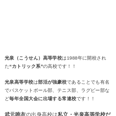
光泉（こうせん）高等学校
は1988年に開校され
た
“カトリック系”
の高校です！！
光泉高等学校
は
部活が強豪校
であることでも有名
でバスケットボール部、テニス部、ラグビー部な
ど
毎年全国大会に出場する常連校
です！！
武元唯衣
の出身高校は
私立・光泉高等学校だ