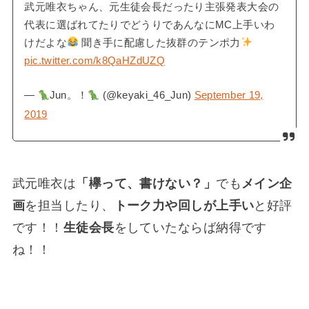
武元唯衣ちゃん、元生徒会長だったり主張発表大会の
代表に選ばれてたりでどうりであんなにMC上手いわ
けだよな
聞き手に配慮した抜群のテンポ力
pic.twitter.com/k8QaHZdUZQ
—
Jun。！
(@keyaki_46_Jun)
September 19,
2019
武元唯衣は
「欅って、書けない？」
でも
メイン企
画
を担当したり、
トーク力や回しが上手い
と好評
です！！
生徒会長
をしていたならば納得です
ね！！