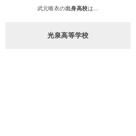
武元唯衣の
出身高校
は…
光泉高等学校