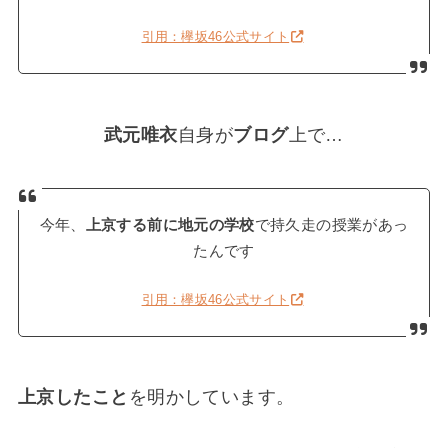
引用：欅坂46公式サイト
武元唯衣
自身が
ブログ
上で…
今年、
上京する前に地元の学校
で持久走の授業があっ
たんです
引用：欅坂46公式サイト
上京したこと
を明かしています。