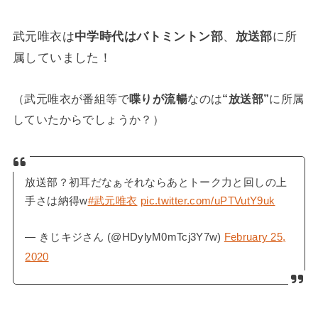
武元唯衣は
中学時代はバトミントン部
、
放送部
に所
属していました！
（武元唯衣が番組等で
喋りが流暢
なのは
“放送部”
に所属
していたからでしょうか？）
放送部？初耳だなぁそれならあとトーク力と回しの上
手さは納得w
#武元唯衣
pic.twitter.com/uPTVutY9uk
— きじキジさん (@HDylyM0mTcj3Y7w)
February 25,
2020