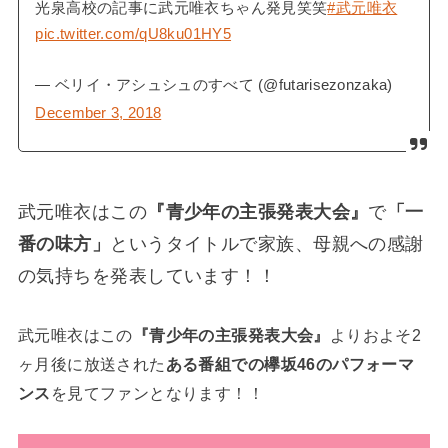
光泉高校の記事に武元唯衣ちゃん発見笑笑
#武元唯衣
pic.twitter.com/qU8ku01HY5
— ベリイ・アシュシュのすべて (@futarisezonzaka)
December 3, 2018
武元唯衣はこの
『青少年の主張発表大会』
で
「一
番の味方」
というタイトルで家族、母親への感謝
の気持ちを発表しています！！
武元唯衣はこの
『青少年の主張発表大会』
よりおよそ2
ヶ月後に放送された
ある番組での欅坂46のパフォーマ
ンス
を見てファンとなります！！