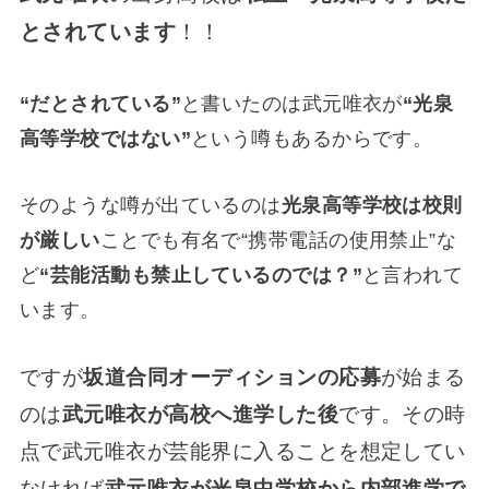
とされています
！！
“だとされている”
と書いたのは武元唯衣が
“光泉
高等学校ではない”
という噂もあるからです。
そのような噂が出ているのは
光泉高等学校は校則
が厳しい
ことでも有名で“携帯電話の使用禁止”な
ど
“芸能活動も禁止しているのでは？”
と言われて
います。
ですが
坂道合同オーディションの応募
が始まる
のは
武元唯衣が高校へ進学した後
です。その時
点で武元唯衣が芸能界に入ることを想定してい
なければ
武元唯衣が光泉中学校から内部進学で