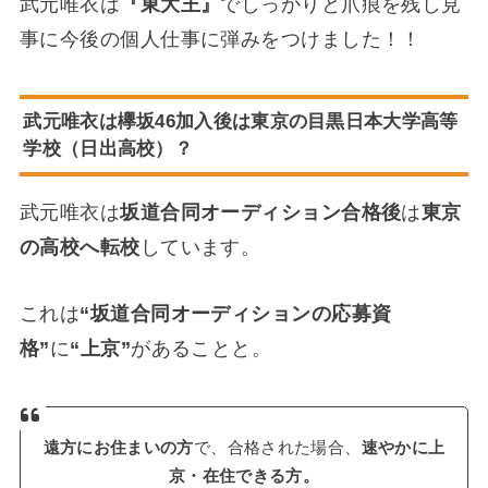
武元唯衣は
『東大王』
でしっかりと爪痕を残し見
事に今後の個人仕事に弾みをつけました！！
武元唯衣は欅坂46加入後は東京の目黒日本大学高等
学校（日出高校）？
武元唯衣は
坂道合同オーディション合格後
は
東京
の高校へ転校
しています。
これは
“坂道合同オーディションの応募資
格”
に
“上京”
があることと。
遠方にお住まいの方
で、合格された場合、
速やかに上
京・在住できる方。