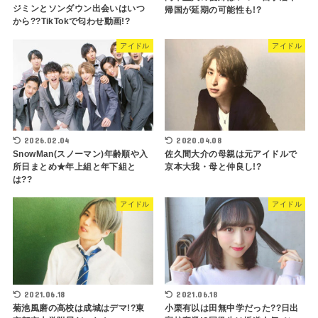
ジミンとソンダウン出会いはいつ
帰国が延期の可能性も!?
から??TikTokで匂わせ動画!?
アイドル
アイドル
2026.02.04
2020.04.08
SnowMan(スノーマン)年齢順や入
佐久間大介の母親は元アイドルで
所日まとめ★年上組と年下組と
京本大我・母と仲良し!?
は??
アイドル
アイドル
2021.06.18
2021.06.18
菊池風磨の高校は成城はデマ!?東
小栗有以は田無中学だった??日出