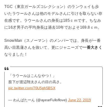
TGC（東京ガールズコレクション）のランウェイも歩
いたラウールさんは他のモデルさんに引けを取らない存
在感です。ラウールさんの身長は185ｃｍです。ちなみ
に16才男子の平均身長は過去10年でおよそ169.8ｃｍ。
SnowMan（スノーマン）のメンバーでは、身長が一番
高い目黒蓮さんを抜いて、更にジャニーズで
一番大きく
なりました！
「ラウールはこんなやつ！」
股下が渡辺翔太さんの目の高さ。
pic.twitter.com/70U5ph5BSX
— わんぱたーん (@ayearFulloflove)
June 22, 2019