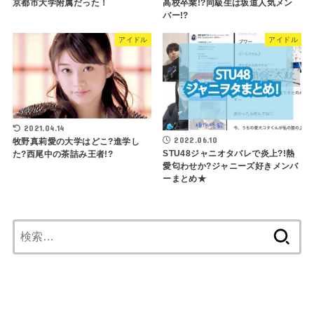
京都市大学附属だった！
高校卒業!?同級生は坂道人気メン
バー!?
アイドル
アイドル
2021.04.14
2022.06.10
牧野真莉愛の大学はどこ?進学し
STU48ジャニオタバレで炎上?!熱
た?西尾中の茶詰み王者!?
愛匂わせか?ジャニーズ好きメンバ
ーまとめ★
検
索: