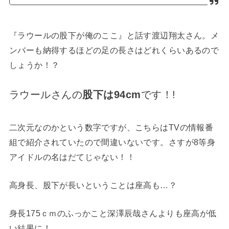
『ラウールの股下が俺のここ』と話す渡辺翔太さん。メ
ンバーも納得するほどの足の長さはどれくらいあるので
しょうか！？
ラウールさんの
股下は94cm
です！!
二次元なのかという数字ですが、こちらはTVの情報番
組で紹介されていたので間違いないです。さすが8等身
アイドルの名はだてじゃない！！
高身長、股下が長いということは座高も…？
身長175ｃｍのふっかこと深澤辰哉さんよりも座高が低
い結果に！