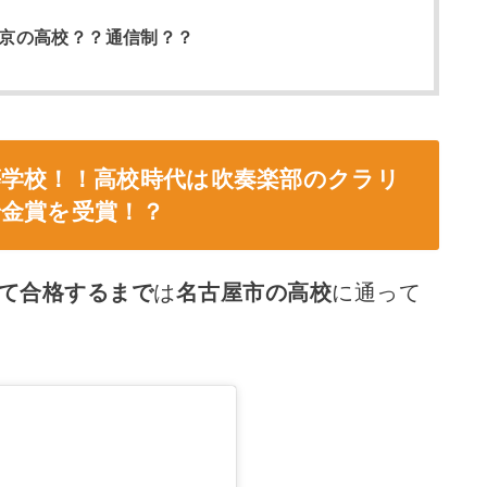
東京の高校？？通信制？？
等学校！！高校時代は吹奏楽部のクラリ
で金賞を受賞！？
して合格するまで
は
名古屋市の高校
に通って