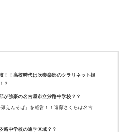
校！！高校時代は吹奏楽部のクラリネット担
！？
部が強豪の名古屋市立汐路中学校？？
路麺えんそば』を経営！！遠藤さくらは名古
汐路中学校の通学区域？？