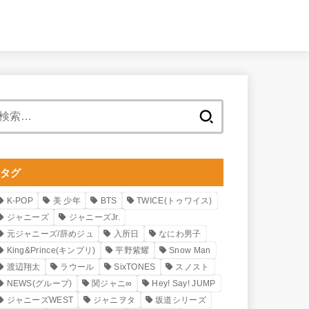
検
索:
タグ
K-POP
美 少年
BTS
TWICE(トゥワイス)
ジャニーズ
ジャニーズJr.
元ジャニーズ/辞めジュ
入所日
なにわ男子
King&Prince(キンプリ)
平野紫耀
Snow Man
渡辺翔太
ラウール
SixTONES
スノスト
NEWS(グループ)
関ジャニ∞
Hey! Say! JUMP
ジャニーズWEST
ジャニヲタ
坂道シリーズ