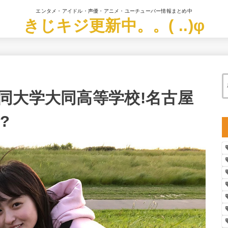
エンタメ・アイドル・声優・アニメ・ユーチューバー情報まとめ中
きじキジ更新中。。( ..)φ
同大学大同高等学校!名古屋
?