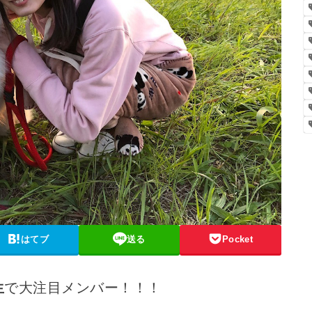
はてブ
送る
Pocket
生
で大注目メンバー！！！