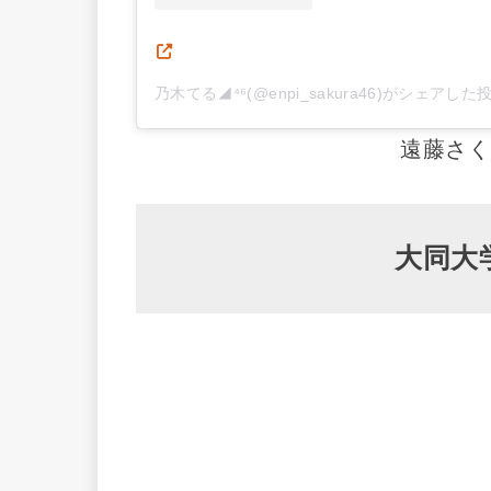
乃木てる◢⁴⁶(@enpi_sakura46)がシェアした
遠藤さく
大同大