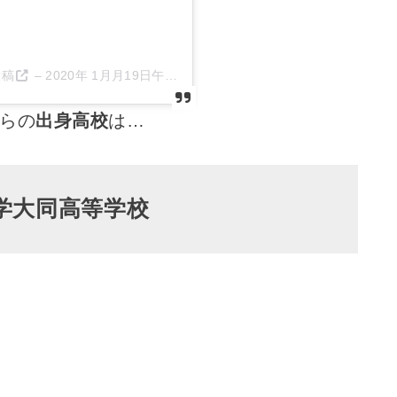
投稿
–
2020年 1月月19日午後3時52分PST
らの
出身高校
は…
学大同高等学校