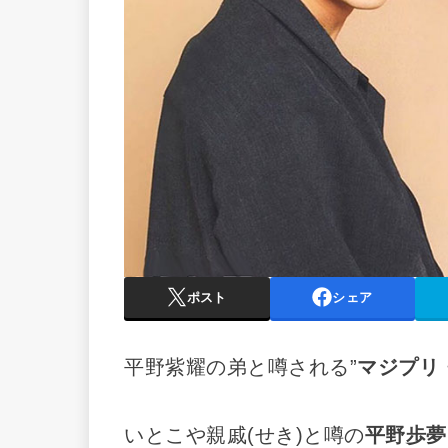
ポスト
シェア
平野紫耀の弟と噂される”
マジプリ
いとこや親戚(せき)と噂の
平野歩夢