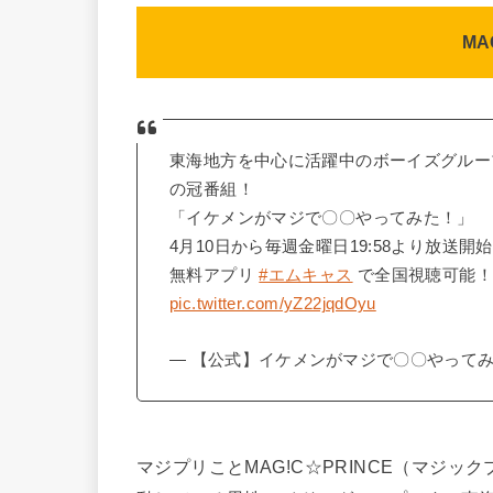
MA
東海地方を中心に活躍中のボーイズグループ「
の冠番組！
「イケメンがマジで〇〇やってみた！」
4月10日から毎週金曜日19:58より放送開
無料アプリ
#エムキャス
で全国視聴可能！
pic.twitter.com/yZ22jqdOyu
— 【公式】イケメンがマジで〇〇やってみた！ (
マジプリことMAG!C☆PRINCE（マジ