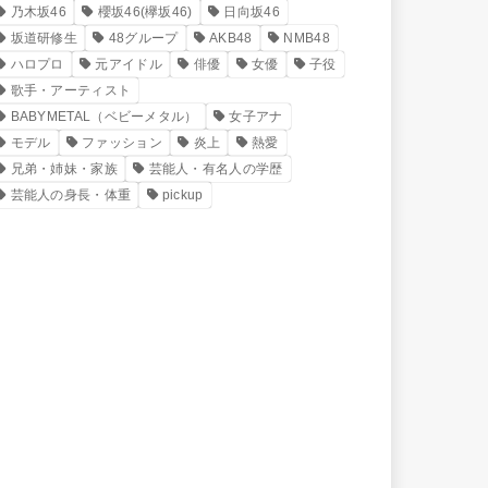
乃木坂46
櫻坂46(欅坂46)
日向坂46
坂道研修生
48グループ
AKB48
NMB48
ハロプロ
元アイドル
俳優
女優
子役
歌手・アーティスト
BABYMETAL（ベビーメタル）
女子アナ
モデル
ファッション
炎上
熱愛
兄弟・姉妹・家族
芸能人・有名人の学歴
芸能人の身長・体重
pickup