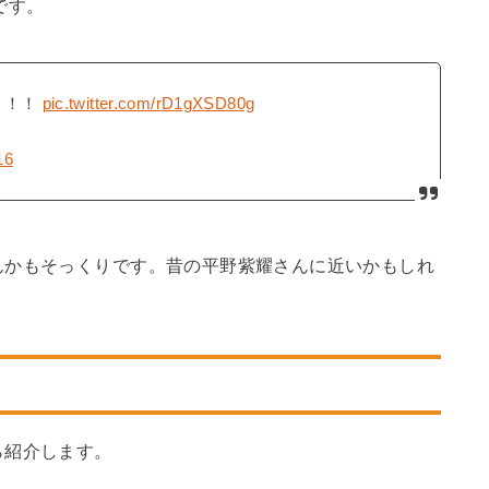
です。
！！！
pic.twitter.com/rD1gXSD80g
16
んかもそっくりです。昔の平野紫耀さんに近いかもしれ
ら紹介します。