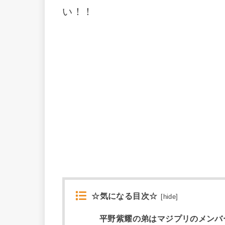
い！！
☆気になる目次☆
[
hide
]
平野紫耀の弟はマジプリのメンバ