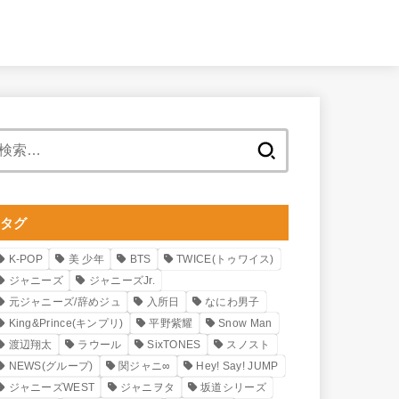
検
索:
タグ
K-POP
美 少年
BTS
TWICE(トゥワイス)
ジャニーズ
ジャニーズJr.
元ジャニーズ/辞めジュ
入所日
なにわ男子
King&Prince(キンプリ)
平野紫耀
Snow Man
渡辺翔太
ラウール
SixTONES
スノスト
NEWS(グループ)
関ジャニ∞
Hey! Say! JUMP
ジャニーズWEST
ジャニヲタ
坂道シリーズ