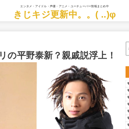
エンタメ・アイドル・声優・アニメ・ユーチューバー情報まとめ中
きじキジ更新中。。( ..)φ
リの平野泰新？親戚説浮上！