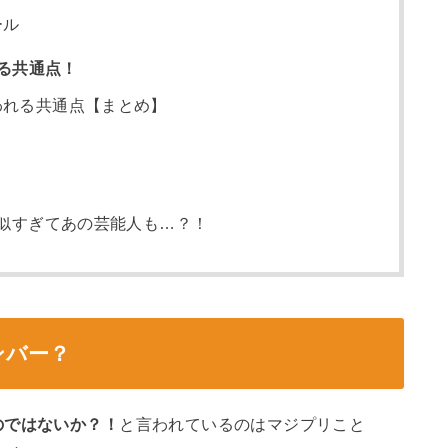
ール
る共通点！
われる共通点【まとめ】
？
が似すぎてあの芸能人も…？！
ンバー？
のではないか？！
と言われているのはマジプリこと