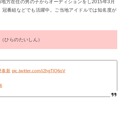
地方在住の男の子からオーディションをし2015年3月
、冠番組などでも活躍中。ご当地アイドルでは知名度が
（ひらのたいしん）
野泰新
pic.twitter.com/j2hgTlQ6oV
16