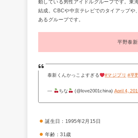
動している男性アイドルグループです。東海
結成。CBCや中京テレビでのタイアップや
あるグループです。
平野泰新
泰新くんかっこよすぎる
#マジプリ
#平
—
ちな
(@love2001china)
April 4, 20
誕生日：1995年2月15日
年齢：31歳