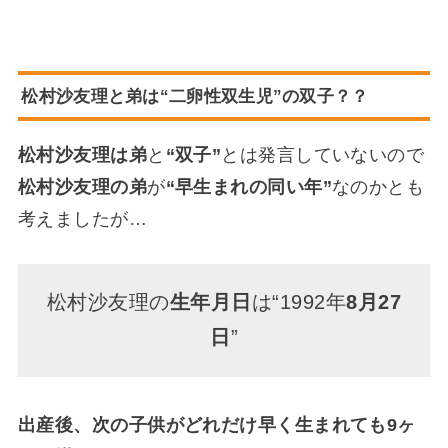
松村沙友理と弟は“二卵性双生児”の双子？？
松村沙友理は弟
と
“双子”
とは発言していないので
松村沙友理の弟
が
“早生まれの同い年”
なのかとも
考えましたが…
松村沙友理の
生年月日
は“1992年
8月27
日
”
出産後、次の子供がどれだけ早く生まれても9ヶ