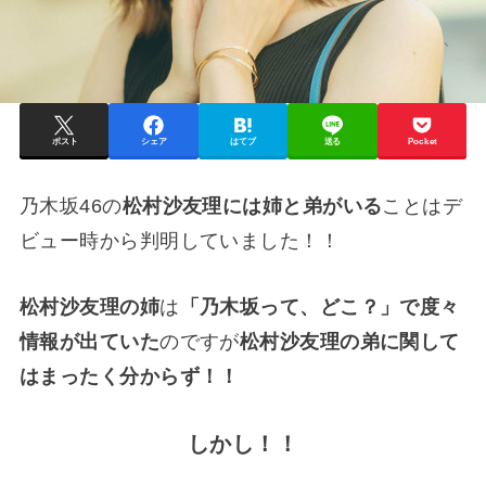
ポスト
シェア
はてブ
送る
Pocket
乃木坂46の
松村沙友理には姉と弟がいる
ことはデ
ビュー時から判明していました！！
松村沙友理の姉
は
「乃木坂って、どこ？」で度々
情報が出ていた
のですが
松村沙友理の弟に関して
はまったく分からず！！
しかし！！