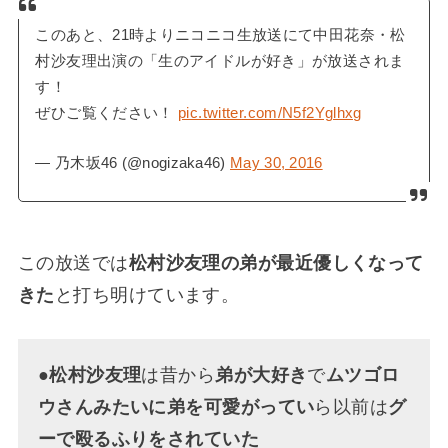
このあと、21時よりニコニコ生放送にて中田花奈・松
村沙友理出演の「生のアイドルが好き」が放送されま
す！
ぜひご覧ください！
pic.twitter.com/N5f2Yglhxg
— 乃木坂46 (@nogizaka46)
May 30, 2016
この放送では
松村沙友理の弟が最近優しくなって
きた
と打ち明けています。
●
松村沙友理
は昔から
弟が大好き
で
ムツゴロ
ウさんみたいに弟を可愛がってい
ら以前は
グ
ーで殴るふりをされていた