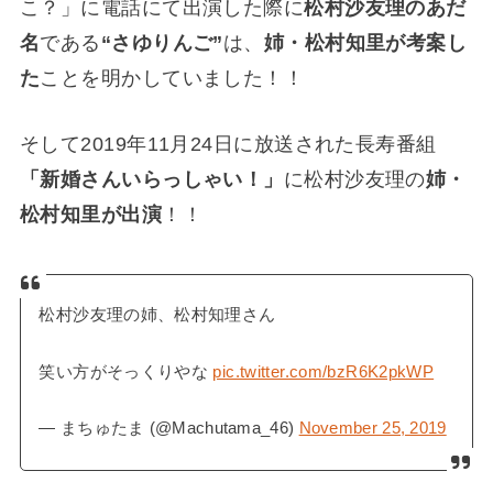
こ？」に電話にて出演した際に
松村沙友理のあだ
名
である
“さゆりんご”
は、
姉・松村知里が考案し
た
ことを明かしていました！！
そして2019年11月24日に放送された長寿番組
「新婚さんいらっしゃい！」
に松村沙友理の
姉・
松村知里が出演
！！
松村沙友理の姉、松村知理さん
笑い方がそっくりやな
pic.twitter.com/bzR6K2pkWP
— まちゅたま (@Machutama_46)
November 25, 2019