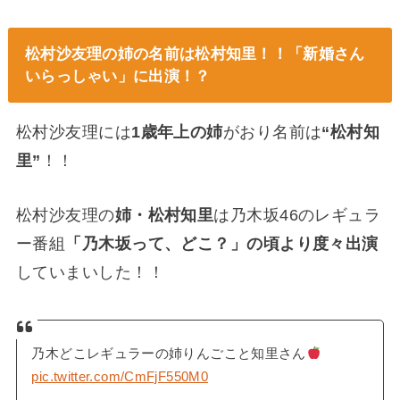
松村沙友理の姉の名前は松村知里！！「新婚さん
いらっしゃい」に出演！？
松村沙友理には
1歳年上の姉
がおり名前は
“松村知
里”
！！
松村沙友理の
姉・松村知里
は乃木坂46のレギュラ
ー番組
「乃木坂って、どこ？」の頃より度々出演
していまいした！！
乃木どこレギュラーの姉りんごこと知里さん
pic.twitter.com/CmFjF550M0