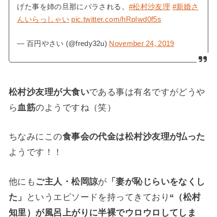
げた事を姉の旦那にバラされる。
#松村沙友理
#新婚さ
んいらっしゃい
pic.twitter.com/hRpIwd0f5s
— 百円やさい (@fredy32u)
November 24, 2019
松村沙友理が大食い
である事は有名ですがどうや
ら
血筋
のようですね（笑）
ちなみにこの
食事会の代金は松村沙友理が払った
ようです！！
他にも
ご主人・松岡諒
が
「妻が恥じらいをなくし
た」
というエピソードを持ってきており
“（松村
知里）が風呂上がりに半裸でウロウロしてしま