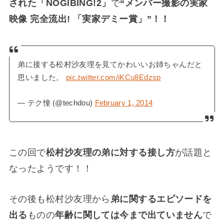
された「NOGIBING!2」
で
“メンバー撮影の実家
映像 完全流出! 「実家デミー賞」”！！
弟に接する松村沙友理を見てかわいいお姉ちゃんだと
思いました。
pic.twitter.com/iKCu8Edzsp
— テク憧 (@techdou)
February 1, 2014
この回で
松村沙友理の弟に対する接し方
が話題と
なったようです！！
その後も松村沙友理から
弟に関するエピソードを
出る
ものの
年齢に関しては今まで出ていません
で