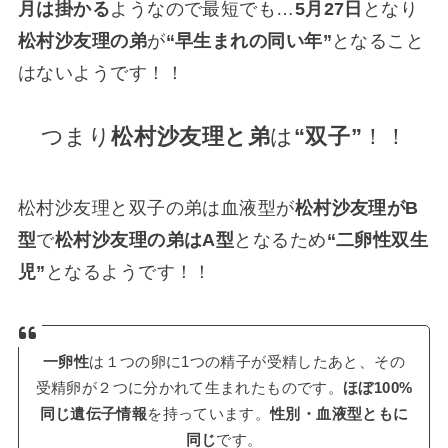
月は掛かる
ようなので最短でも…
5月27日
となり
松村沙友理の弟
が
“早生まれの同い年”
となること
はないようです！！
つまり
松村沙友理と弟
は
“双子”
！！
松村沙友理と双子の弟は血液型が
松村沙友理がB
型
で
松村沙友理の弟はA型
となるため
“二卵性双生
児”
となるようです！！
一卵性
は１つの卵に1つの精子が受精したあと、その
受精卵が２つに分かれて生まれたものです。
ほぼ100%
同じ遺伝子情報
を持っています。
性別・血液型ともに
同じ
です。