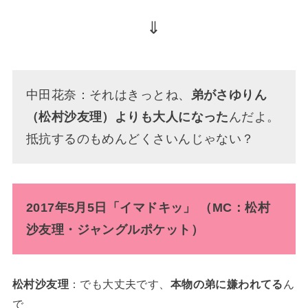
⇓
中田花奈：それはきっとね、
弟がさゆりん
（松村沙友理）よりも大人になった
んだよ。
抵抗するのもめんどくさいんじゃない？
2017年5月5日「イマドキッ」 （MC：松村
沙友理・ジャングルポケット）
松村沙友理
：でも大丈夫です、
本物の弟に嫌われてる
ん
で