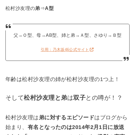
松村沙友理の
弟
⇒
A型
父→Ｏ型、母→AB型、姉と弟→Ａ型、さゆり→Ｂ型
引用：乃木坂46公式サイト
年齢は松村沙友理の姉が松村沙友理の1つ上！
そして
松村沙友理と弟
は
双子
との噂が！？
松村沙友理は
弟に対するエピソード
はブログから
始まり、
有名となったのは2014年2月1日に放送