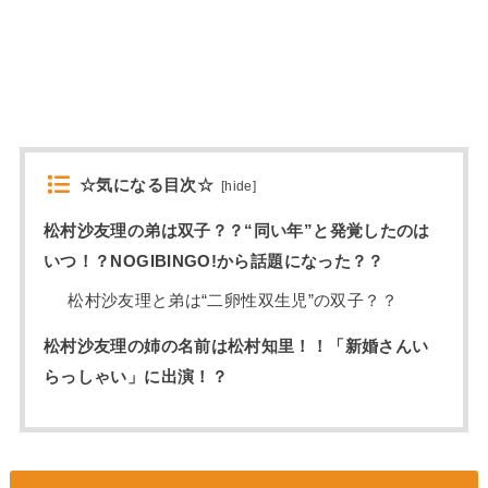
☆気になる目次☆
[
hide
]
松村沙友理の弟は双子？？“同い年”と発覚したのは
いつ！？NOGIBINGO!から話題になった？？
松村沙友理と弟は“二卵性双生児”の双子？？
松村沙友理の姉の名前は松村知里！！「新婚さんい
らっしゃい」に出演！？