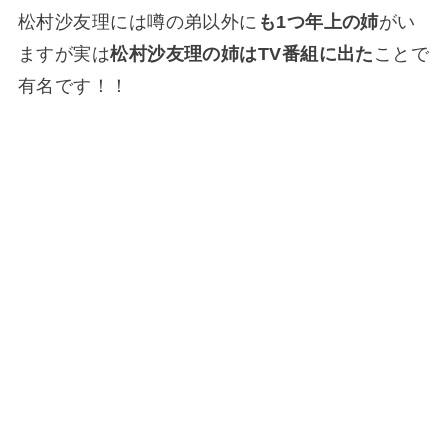
松村沙友理には噂の弟以外に
も1つ年上の姉
がい
ますが実は
松村沙友理の姉はTV番組に出た
ことで
有名です！！