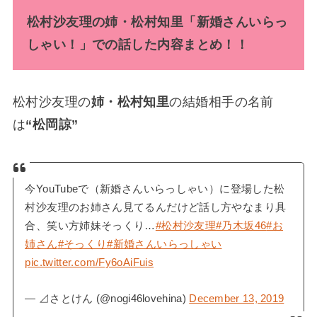
松村沙友理の姉・松村知里「新婚さんいらっ
しゃい！」での話した内容まとめ！！
松村沙友理の
姉・松村知里
の結婚相手の名前
は
“松岡諒”
今YouTubeで（新婚さんいらっしゃい）に登場した松
村沙友理のお姉さん見てるんだけど話し方やなまり具
合、笑い方姉妹そっくり…
#松村沙友理
#乃木坂46
#お
姉さん
#そっくり
#新婚さんいらっしゃい
pic.twitter.com/Fy6oAiFuis
— ⊿さとけん (@nogi46lovehina)
December 13, 2019