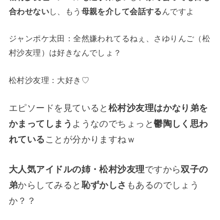
合わせない
し、もう
母親を介して会話する
んですよ
ジャンポケ太田：全然嫌われてるねぇ、さゆりんご（松
村沙友理）は好きなんでしょ？
松村沙友理：大好き♡
エピソードを見ていると
松村沙友理はかなり弟を
かまってしまう
ようなのでちょっと
鬱陶しく思わ
れている
ことが分かりますねｗ
大人気アイドルの姉・松村沙友理
ですから
双子の
弟
からしてみると
恥ずかしさ
もあるのでしょう
か？？