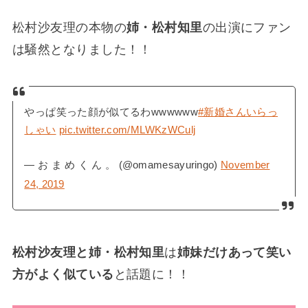
松村沙友理の本物の
姉・松村知里
の出演にファン
は騒然となりました！！
やっぱ笑った顔が似てるわwwwwww
#新婚さんいらっ
しゃい
pic.twitter.com/MLWKzWCulj
— お ま め く ん 。 (@omamesayuringo)
November
24, 2019
松村沙友理と姉・松村知里
は
姉妹だけあって笑い
方がよく似ている
と話題に！！