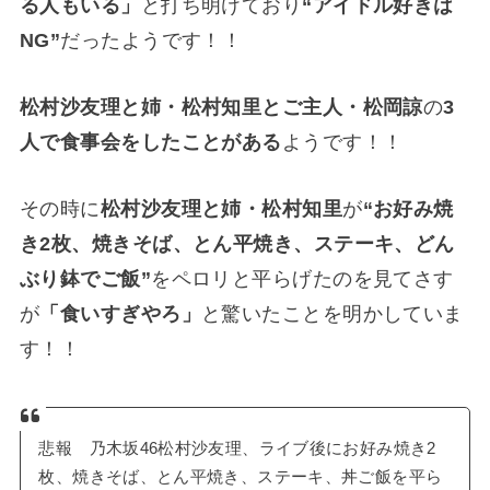
る人もいる」
と打ち明けており
“アイドル好きは
NG”
だったようです！！
松村沙友理と姉・松村知里とご主人・松岡諒
の
3
人で食事会をしたことがある
ようです！！
その時に
松村沙友理と姉・松村知里
が
“お好み焼
き2枚、焼きそば、とん平焼き、ステーキ、どん
ぶり鉢でご飯”
をペロリと平らげたのを見てさす
が
「食いすぎやろ」
と驚いたことを明かしていま
す！！
悲報 乃木坂46松村沙友理、ライブ後にお好み焼き2
枚、焼きそば、とん平焼き、ステーキ、丼ご飯を平ら