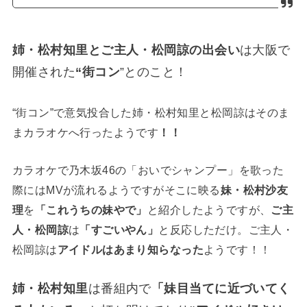
姉・松村知里とご主人・松岡諒の出会い
は大阪で
開催された
“街コン
”とのこと！
“街コン”で意気投合した姉・松村知里と松岡諒はそのま
まカラオケへ行ったようです
！！
カラオケで乃木坂46の「おいでシャンプー」を歌った
際にはMVが流れるようですがそこに映る
妹・松村沙友
理
を
「これうちの妹やで」
と紹介したようですが、
ご主
人・松岡諒
は
「すごいやん」
と反応しただけ。ご主人・
松岡諒は
アイドルはあまり知らなった
ようです！！
姉・松村知里
は番組内で
「妹目当てに近づいてく