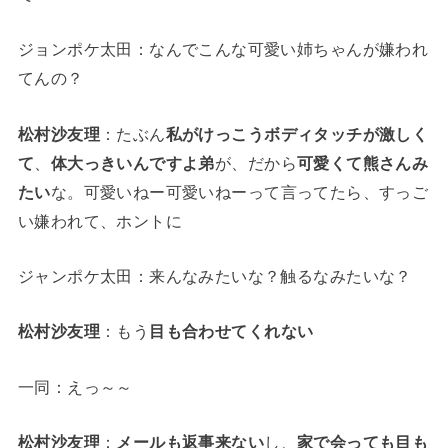
ジョンポケ太田：なんでこんな可愛い姉ちゃんが嫌われ
てんの？
松村沙友理
：たぶん
私がけっこうボディタッチが激しく
て
、
体大っきいんですよ弟
が、だから
可愛くて熊さんみ
たい
な。可愛いねー可愛いねーって言ってたら、すっご
い嫌われて、ホントに
ジャンポケ太田：来んなみたいな？触るなみたいな？
松村沙友理
：もう
目も合わせてくれない
一同：えっ～～
松村沙友理
：
メールも返事来ない
し、
家で会っても目も