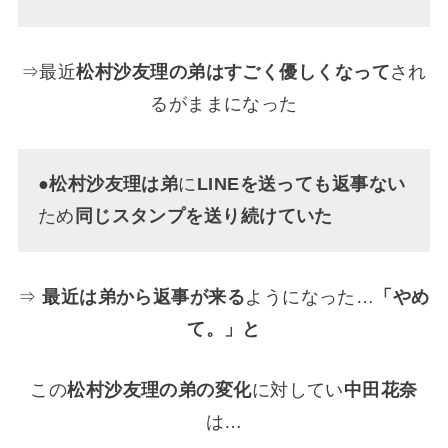
⇒最近
松村沙友理の弟はすごく優しくなって
され
るがままになった
●
松村沙友理は弟
に
LINEを送っても返事ない
ため
同じスタンプを送り続けていた
⇒
最近は弟から返事が来る
ようになった…
「やめ
て。」と
この
松村沙友理の弟の変化
に対してい
中田花奈
は…