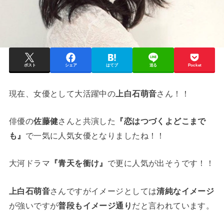
ポスト
シェア
はてブ
送る
Pocket
現在、女優として大活躍中の
上白石萌音
さん！！
俳優の
佐藤健
さんと共演した
『恋はつづくよどこまで
も』
で一気に人気女優となりましたね！！
大河ドラマ
『青天を衝け』
で更に人気が出そうです！！
上白石萌音
さんですがイメージとしては
清純なイメージ
が強いですが
普段もイメージ通り
だと言われています。