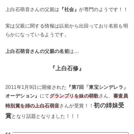
上白石萌音さんの父親は
『社会』
が専門のようです！！
実は父親に関する情報は以前から出回っており名前も明
らかになっているようです。
上白石萌音さんの父親の名前
は…
『上白石修』
2011年1月9日に開催された
『第7回「東宝シンデレラ」
オーデション』
にて
グランプリを妹の萌歌
さん、
審査員
初の姉妹受
特別賞を姉の上白石萌音
さんが受賞！！
賞
となり話題となりました！！！