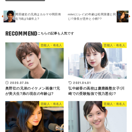
岡田健史の兄弟はカルマや岡田将
milet(ミレイ)の年齢は松岡茉優と同
生?姉は5歳年上?
じ!?身長が意外と小柄??
RECOMMEND
芸能人・有名人
芸能人・有名人
2020.07.06
2021.04.01
奥野壮の兄弟のイケメン画像!?兄
弘中綾香の高校は慶應義塾女子!川
が美大生?弟の現在の年齢は?
崎での受験勉強で視力悪化!?
芸能人・有名人
芸能人・有名人