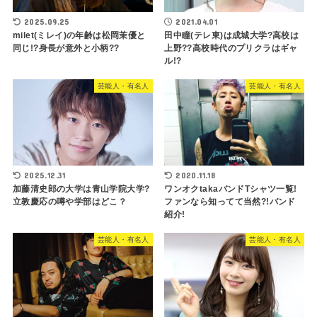
2025.09.25
2021.04.01
milet(ミレイ)の年齢は松岡茉優と
田中瞳(テレ東)は成城大学?高校は
同じ!?身長が意外と小柄??
上野??高校時代のプリクラはギャ
ル!?
芸能人・有名人
芸能人・有名人
2025.12.31
2020.11.18
加藤清史郎の大学は青山学院大学?
ワンオクtakaバンドTシャツ一覧!
立教慶応の噂や学部はどこ？
ファンなら知ってて当然?!バンド
紹介!
芸能人・有名人
芸能人・有名人