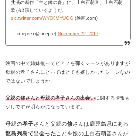
共演の新作「羊と鋼の森」に、上白石萌音、上白石萌
歌が出演しているようだ。
pic.twitter.com/WY0KMrfUOG
(映画.com)
— cinepre (@cinepre)
November 22, 2017
映画の中で姉妹揃ってピアノを弾くシーンがありますが
母親の孝子さんにとってはとても嬉しかったシーンなの
ではないでしょうか。
父親の修さんと母親の孝子さんの出会い
に関する情報も
少しですが明らかになっています。
母親の
孝子
さんと父親の
修
さんは鹿児島県にある
甑島列島で出会った
ことを娘の上白石萌音さんが