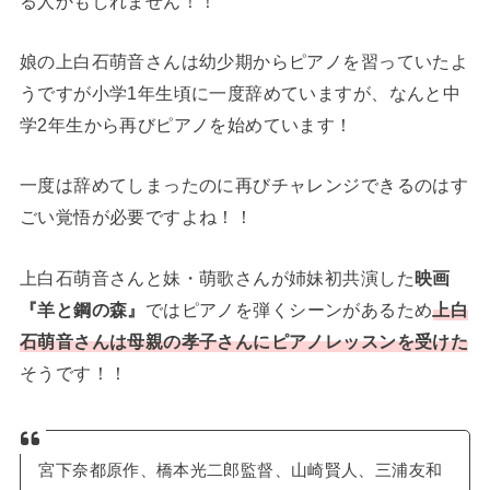
る人かもしれません！！
娘の上白石萌音さんは幼少期からピアノを習っていたよ
うですが小学1年生頃に一度辞めていますが、なんと中
学2年生から再びピアノを始めています！
一度は辞めてしまったのに再びチャレンジできるのはす
ごい覚悟が必要ですよね！！
上白石萌音さんと妹・萌歌さんが姉妹初共演した
映画
『羊と鋼の森』
ではピアノを弾くシーンがあるため
上白
石萌音さんは母親の孝子さんにピアノレッスンを受けた
そうです！！
宮下奈都原作、橋本光二郎監督、山崎賢人、三浦友和