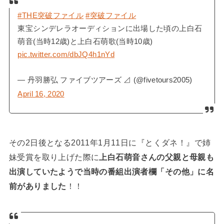
#THE突破ファイル
#突破ファイル
東宝シンデレラオーディションに出場した頃の上白石
萌音(当時12歳)と上白石萌歌(当時10歳)
pic.twitter.com/dbJQ4h1nYd
— 丹羽勝弘 ファイブツアーズ ⊿ (@fivetours2005)
April 16, 2020
その2日後となる2011年1月11日に『とくダネ！』で姉
妹受賞を取り上げた際に
上白石萌音さんの父親と母親も
出演していたようで当時の番組出演者欄「その他」に名
前がありました
！！