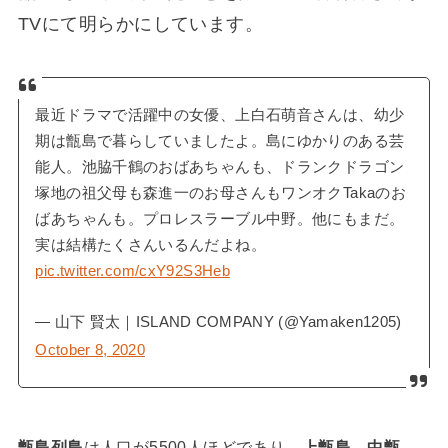
TVにて明らかにしています。
最近ドラマで活躍中の女優、上白石萌音さんは、幼少
期は甑島で暮らしていましたよ。島にゆかりのある芸
能人。池脇千鶴のおばあちゃんも、ドランクドラゴン
塚地の祖父母も森進一のお母さんもワンオクTakaのお
ばあちゃんも。プロレスラーブル中野。他にもまだ。
実は結構たくさんいるんだよね。
pic.twitter.com/cxY92S3Heb
— 山下 賢太｜ISLAND COMPANY (@Yamaken1205)
October 8, 2020
甑島列島
は人口が5500人ほどであり、
上甑島、中甑