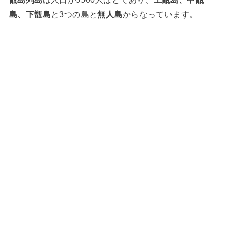
島、下甑島
と3つの島と
無人島
からなっています。