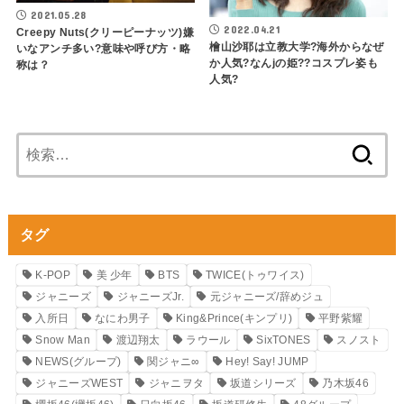
2021.05.28
2022.04.21
Creepy Nuts(クリーピーナッツ)嫌
檜山沙耶は立教大学?海外からなぜ
いなアンチ多い?意味や呼び方・略
か人気?なんjの姫??コスプレ姿も
称は？
人気?
検
索:
タグ
K-POP
美 少年
BTS
TWICE(トゥワイス)
ジャニーズ
ジャニーズJr.
元ジャニーズ/辞めジュ
入所日
なにわ男子
King&Prince(キンプリ)
平野紫耀
Snow Man
渡辺翔太
ラウール
SixTONES
スノスト
NEWS(グループ)
関ジャニ∞
Hey! Say! JUMP
ジャニーズWEST
ジャニヲタ
坂道シリーズ
乃木坂46