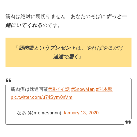
筋肉は絶対に裏切りません、あなたのそばに
ずっと一
緒にいてくれる
のです。
『
筋肉痛というプレゼント
は、
やればやるだけ
速達で届く
』
筋肉痛は速達可能
#深イイ話
#SnowMan
#岩本照
pic.twitter.com/u74Sym0nVm
— なあ (@memesannn)
January 13, 2020