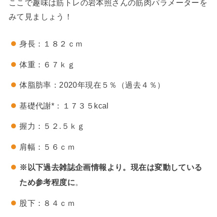
ここで趣味は筋トレの岩本照さんの筋肉パラメーターを
みて見ましょう！
身長：１８２ｃｍ
体重：６７ｋｇ
体脂肪率：2020年現在５％（過去４％）
基礎代謝*：１７３５kcal
握力：５２.５ｋｇ
肩幅：５６ｃｍ
※以下過去雑誌企画情報より。現在は変動している
ため参考程度に
。
股下：８４ｃｍ