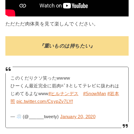
ただただ肉体美を見て楽しんでください。
『重いものは持ちたい』
このくだりクソ笑ったwwww
ひーくん最近完全に筋肉ﾊﾞｶとしてテレビに扱われは
じめてるよなwww
#ヒルナンデス
#SnowMan
#岩本
照
pic.twitter.com/CsypZv7LYf
—
(@______tweety)
January 20, 2020