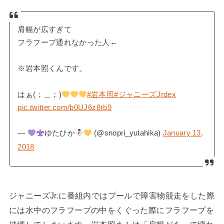
肩幅が広すぎて
フラフープ通れなかった人←
※岩本照くんです。
はぁ(；＿；)
#岩本照
#ジャニーズJrdex
pic.twitter.com/b0UJ6z8rb9
—
ゆたひか
(@snopri_yutahika)
January 13,
2018
ジャニーズJr.に番組内ではプールで障害物競走をした際
には水中のフラフープの中をくぐった際にフラフープを