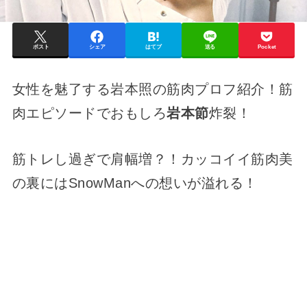
ポスト
シェア
はてブ
送る
Pocket
女性を魅了する岩本照の筋肉プロフ紹介！筋
肉エピソードでおもしろ
岩本節
炸裂！
筋トレし過ぎで肩幅増？！カッコイイ筋肉美
の裏にはSnowManへの想いが溢れる！