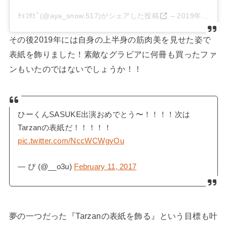
ﾁｮｺﾀﾋﾟ(@aya_snow.517)がシェアした投稿
–
2019年 9月月19日午前12時31分PDT
その後2019年には自身の上半身の筋肉美を見せた姿で
表紙を飾りました！素敵なグラビアに何冊も買ったファ
ンもいたのではないでしょうか！！
ひーくんSASUKE出演おめでとう〜！！！！次は
Tarzanの表紙だ！！！！！
pic.twitter.com/NccWCWgyOu
— ぴ (@__o3u)
February 11, 2017
夢の一つだった『Tarzanの表紙を飾る』という目標も叶