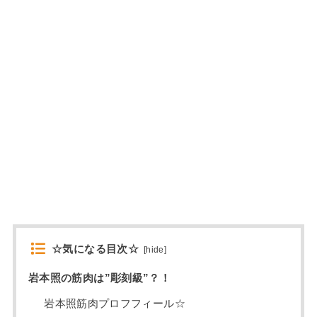
☆気になる目次☆
[
hide
]
岩本照の筋肉は”彫刻級”？！
岩本照筋肉プロフフィール☆