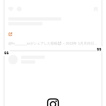
@hr______xxがシェアした投稿
–
2019年 1月月25日午後6時14分PST