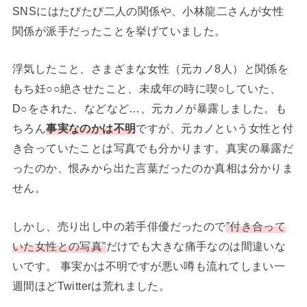
SNSにはたびたび二人の関係や、小林龍二さんが女性
関係が派手だったことを挙げていました。
浮気したこと、さまざまな女性（元カノ8人）と関係を
もち妊○○絶させたこと、未成年の時に喫○していた、
D○をされた、などなど…、元カノが暴露しました。も
ちろん
事実なのかは不明
ですが、元カノという女性と付
き合っていたことは写真でも分かります。真実の暴露だ
ったのか、恨みから出た言葉だったのか真相は分かりま
せん。
しかし、売り出し中の若手俳優だったので
”付き合って
いた女性との写真”
だけでも大きな痛手なのは間違いな
いです。 事実かは不明ですが悪い噂も流れてしまい一
週間ほどTwitterは荒れました。