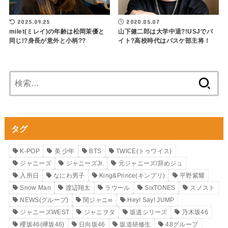
2025.09.25
2020.05.07
milet(ミレイ)の年齢は松岡茉優と
山下健二郎は大学中退?!USJでバ
同じ!?身長が意外と小柄??
イト?高校時代はバスケ部主将！
検
索:
タグ
K-POP
美 少年
BTS
TWICE(トゥワイス)
ジャニーズ
ジャニーズJr.
元ジャニーズ/辞めジュ
入所日
なにわ男子
King&Prince(キンプリ)
平野紫耀
Snow Man
渡辺翔太
ラウール
SixTONES
スノスト
NEWS(グループ)
関ジャニ∞
Hey! Say! JUMP
ジャニーズWEST
ジャニヲタ
坂道シリーズ
乃木坂46
櫻坂46(欅坂46)
日向坂46
坂道研修生
48グループ