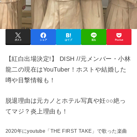
ポスト
シェア
はてブ
送る
Pocket
【紅白出場決定!】 DISH //元メンバー・小林
龍二の現在はYouTuber！ホストや結婚した
噂や目撃情報も！
脱退理由は元カノとホテル写真や妊○○絶っ
てマジ？炎上理由も！
2020年にyoutube「THE FIRST TAKE」で歌った楽曲