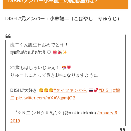
DISH//メンバー小林龍二の脱退理由は?
DISH //
元メンバー
：
小林龍二（こばやし りゅうじ）
龍二くん誕生日おめでとう！
สุขสันต์วันเกิดริวจิ ♡︎
21歳もはしゃいじゃえ！
りゅーじにとって良き1年になりますように
DISH//大好き
#タイファンから
#DISH
#龍
二
pic.twitter.com/mXAVqpmjGB
— ˚✧Ｎ二IンＮクＫ//⁎⁺˳✧ (@ninkinkinknin)
January 6,
2018