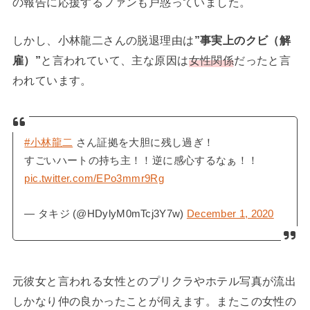
の報告に応援するファンも戸惑っていました。
しかし、小林龍二さんの脱退理由は
”事実上のクビ（解
雇）”
と言われていて、主な原因は
女性関係
だったと言
われています。
#小林龍二
さん証拠を大胆に残し過ぎ！
すごいハートの持ち主！！逆に感心するなぁ！！
pic.twitter.com/EPo3mmr9Rg
— タキジ (@HDylyM0mTcj3Y7w)
December 1, 2020
元彼女と言われる女性とのプリクラやホテル写真が流出
しかなり仲の良かったことが伺えます。またこの女性の