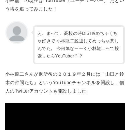
小林龍二の現在は”YouTuber（ユーチューバー）”だとい
う噂を追ってみました！
え、まって、高校の時DISH//めちゃくち
ゃ好きで 小林龍二脱退してめっちゃ悲し
んでた。 今何気なーーく小林龍二って検
索したらYouTuber？？
小林龍二さんが退所後の２０１９年２月には「山田と鈴
木の仲間たち」というYouTubeチャンネルを開設し、個
人のTwitterアカウントも開設しました。