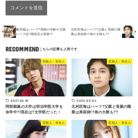
藤井風はハーフ?両親の年齢や父親
北村匠海はハーフ?父親と母親の職
ハーフ説?喫茶店が実家!?
業は美容師!?弟の大樹も??
RECOMMEND
芸能人・有名人
芸能人・有名人
2021.06.18
2026.02.04
阿部顕嵐の大学は明治学院大学を
北村匠海はハーフ?父親と母親の職
休学中?!現在は?文学部だった！
業は美容師!?弟の大樹も??
芸能人・有名人
芸能人・有名人