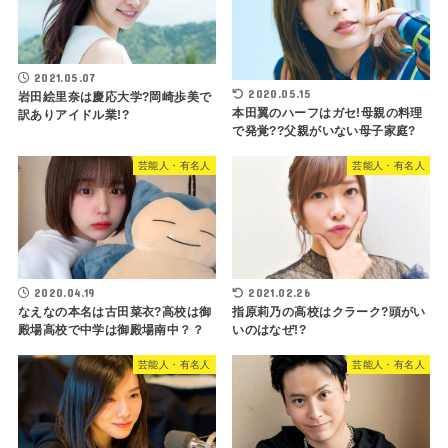
2021.05.07
2020.05.15
岩田絵里奈は慶応大学?岡崎歩美で
本田翼のハーフはガセ!母親の料理
訳ありアイドル業!?
で発覚??父親がいない母子家庭?
芸能人・有名人
芸能人・有名人
2020.04.19
2021.02.26
なえなの本名は古田菜衣?高校は御
指原莉乃の高校はクラーク?頭がい
殿場高校で中学は御殿場南中？？
いのはなぜ!?
芸能人・有名人
芸能人・有名人