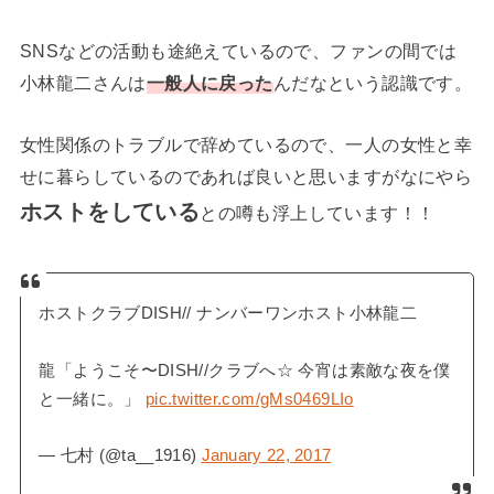
SNSなどの活動も途絶えているので、ファンの間では
小林龍二さんは
一般人に戻った
んだなという認識です。
女性関係のトラブルで辞めているので、一人の女性と幸
せに暮らしているのであれば良いと思いますがなにやら
ホストをしている
との噂も浮上しています！！
ホストクラブDISH// ナンバーワンホスト小林龍二
龍「ようこそ〜DISH//クラブへ☆ 今宵は素敵な夜を僕
と一緒に。」
pic.twitter.com/gMs0469LIo
— 七村 (@ta__1916)
January 22, 2017