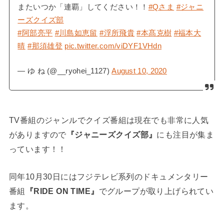
またいつか「連覇」してください！！
#Qさま
#ジャニ
ーズクイズ部
#阿部亮平
#川島如恵留
#浮所飛貴
#本髙克樹
#福本大
晴
#那須雄登
pic.twitter.com/viDYF1VHdn
— ゆ ね (@__ryohei_1127)
August 10, 2020
TV番組のジャンルでクイズ番組は現在でも非常に人気
がありますので
『ジャニーズクイズ部』
にも注目が集ま
っています！！
同年10月30日にはフジテレビ系列のドキュメンタリー
番組
『RIDE ON TIME』
でグループが取り上げられてい
ます。