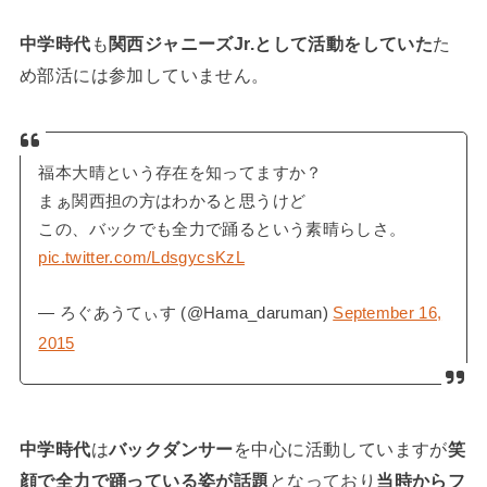
中学時代
も
関西ジャニーズJr.として活動をしていた
た
め部活には参加していません。
福本大晴という存在を知ってますか？
まぁ関西担の方はわかると思うけど
この、バックでも全力で踊るという素晴らしさ。
pic.twitter.com/LdsgycsKzL
— ろぐあうてぃす (@Hama_daruman)
September 16,
2015
中学時代
は
バックダンサー
を中心に活動していますが
笑
顔で全力で踊っている姿が話題
となっており
当時からフ