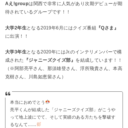
Aえ!group
は関西で非常に人気があり次期デビューが期
待されているグループです！！
大学2年生
となる2019年6月にはクイズ番組
『Qさま』
に出演！！
大学3年生
となる2020年にはJr.のインテリメンバーで構
成された
『ジャニーズクイズ部』
を結成しています！！
（※阿部亮平さん、那須雄登さん、浮所飛貴さん、本高
克樹さん、川島如恵留さん）
本当におめでとう
亮平くんが結成した「ジャニーズクイズ部」がこうや
って地上波にでて、そして実績のある方たちを撃破す
るなんて……