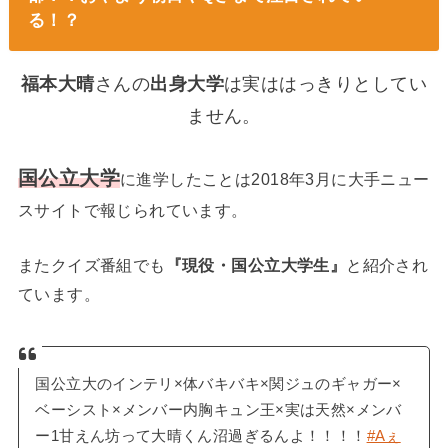
る！？
福本大晴
さんの
出身大学
は実ははっきりとしてい
ません。
国公立大学
に進学したことは2018年3月に大手ニュー
スサイトで報じられています。
またクイズ番組でも
『現役・国公立大学生』
と紹介され
ています。
国公立大のインテリ×体バキバキ×関ジュのギャガー×
ベーシスト×メンバー内胸キュン王×実は天然×メンバ
ー1甘えん坊って大晴くん沼過ぎるんよ！！！！
#Aぇ