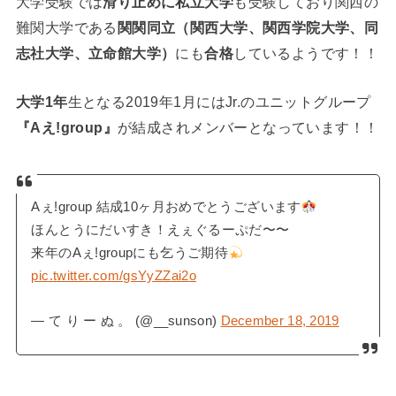
大学受験では
滑り止めに私立大学
も受験しており関西の
難関大学である
関関同立（関西大学、関西学院大学、同
志社大学、立命館大学）
にも
合格
しているようです！！
大学1年
生となる2019年1月にはJr.のユニットグループ
『Aえ!group』
が結成されメンバーとなっています！！
Aぇ!group 結成10ヶ月おめでとうございます
ほんとうにだいすき！えぇぐるーぷだ〜〜
来年のAぇ!groupにも乞うご期待
pic.twitter.com/gsYyZZai2o
— て り ー ぬ 。 (@__sunson)
December 18, 2019