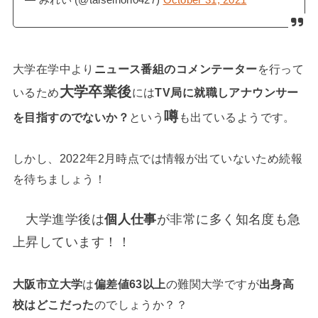
— みれい (@taiseirion0427)
October 31, 2021
大学在学中より
ニュース番組のコメンテーター
を行って
大学卒業後
いるため
には
TV局に就職しアナウンサー
噂
を目指すのでないか？
という
も出ているようです。
しかし、2022年2月時点では情報が出ていないため続報
を待ちましょう！
大学進学後は
個人仕事
が非常に多く知名度も急
上昇しています！！
大阪市立大学
は
偏差値63以上
の難関大学ですが
出身高
校はどこだった
のでしょうか？？