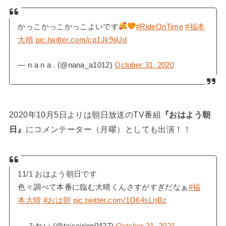
かっこかっこかっこよいです
#RideOnTime
#福本
大晴
pic.twitter.com/cp1Jk9iiUd
— n a n a . (@nana_a1012)
October 31, 2020
2020年10月5日よりは朝日放送のTV番組
『おはよう朝
日』
にコメンテーター（月曜）としても出演！！
11/1 おはよう朝日です
色々調べて本番に臨む大晴くんさすがすぎだなぁ
#福
本大晴
#おは朝
pic.twitter.com/1O64sLrjBz