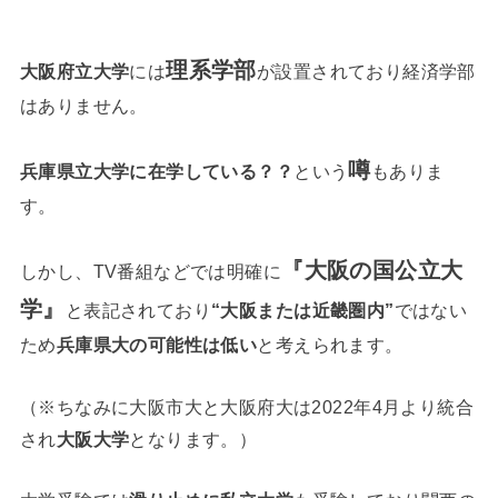
理系学部
大阪府立大学
には
が設置されており経済学部
はありません。
噂
兵庫県立大学に在学している？？
という
もありま
す。
『大阪の国公立大
しかし、TV番組などでは明確に
学』
と表記されており
“大阪または近畿圏内”
ではない
ため
兵庫県大の可能性は低い
と考えられます。
（※ちなみに大阪市大と大阪府大は2022年4月より統合
され
大阪大学
となります。）