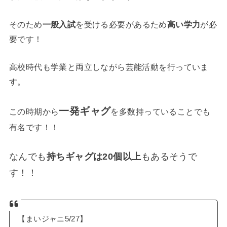
そのため
一般入試
を受ける必要があるため
高い学力
が必
要です！
高校時代も学業と両立しながら芸能活動を行っていま
す。
一発ギャグ
この時期から
を多数持っていることでも
有名です！！
なんでも
持ちギャグは20個以上
もあるそうで
す！！
【まいジャニ5/27】