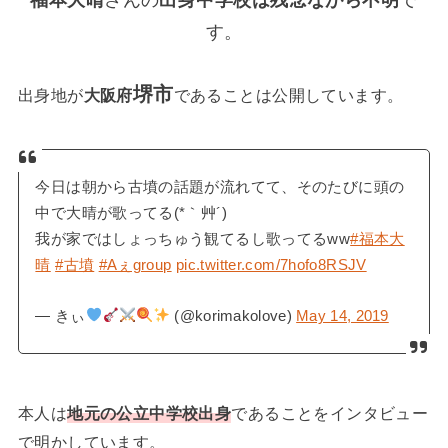
福本大晴
さんの
出身中学校は残念ながら不明
で
す。
堺市
出身地が
大阪府
であることは公開しています。
今日は朝から古墳の話題が流れてて、そのたびに頭の
中で大晴が歌ってる(*｀艸´)
我が家ではしょっちゅう観てるし歌ってるww
#福本大
晴
#古墳
#Aぇgroup
pic.twitter.com/7hofo8RSJV
— きぃ
(@korimakolove)
May 14, 2019
本人は
地元の公立中学校出身
であることをインタビュー
で明かしています。