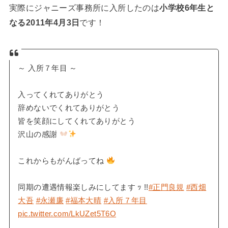
実際にジャニーズ事務所に入所したのは
小学校6年生と
なる2011年4月3日
です！
～ 入所７年目 ～
入ってくれてありがとう
辞めないでくれてありがとう
皆を笑顔にしてくれてありがとう
沢山の感謝
これからもがんばってね
同期の遭遇情報楽しみにしてます ｯ !!
#正門良規
#西畑
大吾
#永瀬廉
#福本大晴
#入所７年目
pic.twitter.com/LkUZet5T6O