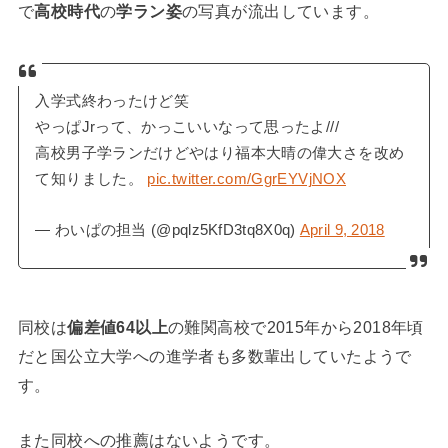
で
高校時代
の
学ラン姿
の写真が流出しています。
入学式終わったけど笑
やっぱJrって、かっこいいなって思ったよ///
高校男子学ランだけどやはり福本大晴の偉大さを改め
て知りました。
pic.twitter.com/GgrEYVjNOX
— わいぱの担当 (@pqlz5KfD3tq8X0q)
April 9, 2018
同校は
偏差値64以上
の難関高校で2015年から2018年頃
だと国公立大学への進学者も多数輩出していたようで
す。
また同校への推薦はないようです。