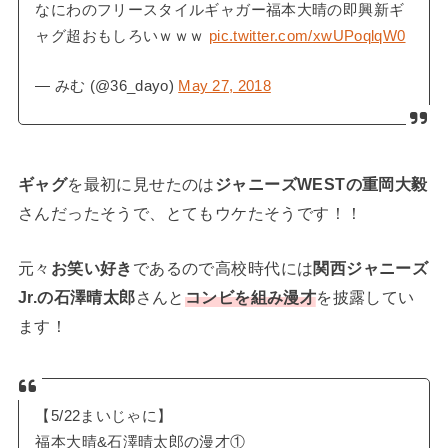
なにわのフリースタイルギャガー福本大晴の即興新ギ
ャグ超おもしろいｗｗｗ
pic.twitter.com/xwUPoqlqW0
— みむ (@36_dayo)
May 27, 2018
ギャグ
を最初に見せたのは
ジャニーズWESTの重岡大毅
さんだったそうで、とてもウケたそうです！！
元々
お笑い好き
であるので高校時代には
関西ジャニーズ
Jr.の石澤晴太郎
さんと
コンビを組み漫才
を披露してい
ます！
【5/22まいじゃに】
福本大晴&石澤晴太郎の漫才①