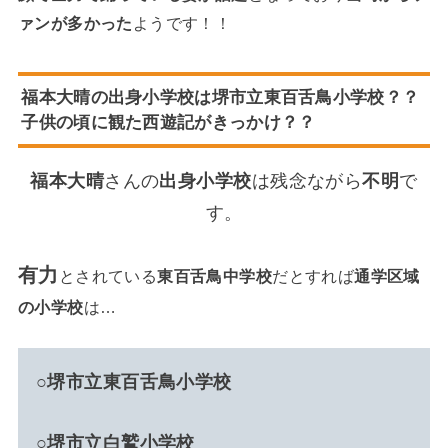
ァンが多かった
ようです！！
福本大晴の出身小学校は堺市立東百舌鳥小学校？？
子供の頃に観た西遊記がきっかけ？？
福本大晴
さんの
出身小学校
は残念ながら
不明
で
す。
有力
とされている
東百舌鳥中学校
だとすれば
通学区域
の小学校
は…
○堺市立東百舌鳥小学校
○
堺市立白鷲小学校