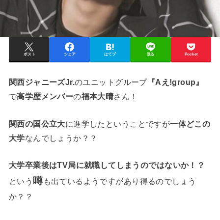
ポスト
シェア
はてブ
送る
Pocket
関西ジャニーズJr.
のユニットグループ
『Aえ!group』
で
高学歴メンバー
の
福本大晴
さん！
関西の国公立大
に進学したということですが
一体どこの
大学
なんでしょうか？？
大学卒業後はTV局に就職してしまうのではないか！？
噂
という
も出ているようですがあり得るのでしょう
か？？