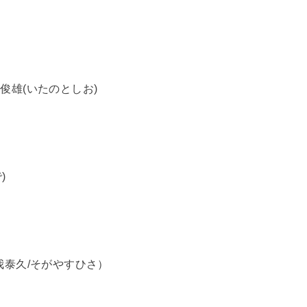
野俊雄(いたのとしお)
)
曾我泰久/そがやすひさ）