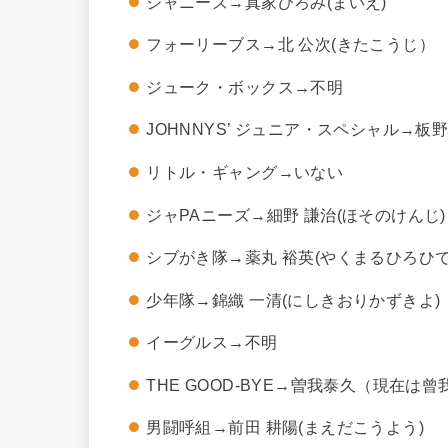
ジャニーズ→真家ひろみ(まいえ)
フォーリーブス→北 公次(きたこうじ）
ジューク・ボックス→不明
JOHNNYS’ ジュニア・スペシャル→板
リトル・ギャング→いない
ジャPAニーズ→細野 謙治(ほそのけんじ)
シブがき隊→薬丸 裕英(やくまるひろひで
少年隊→錦織 一清(にしきおりかずきよ)
イーグルス→不明
THE GOOD-BYE→曽我泰久（現在は
男闘呼組→前田 耕陽(まえだこうよう)