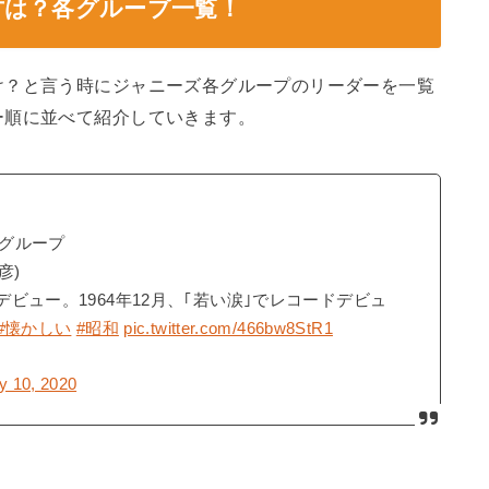
方は？各グループ一覧！
け？と言う時にジャニーズ各グループのリーダーを一覧
ー順に並べて紹介していきます。
グループ
彦)
デビュー。1964年12月、｢若い涙｣でレコードデビュ
#懐かしい
#昭和
pic.twitter.com/466bw8StR1
y 10, 2020