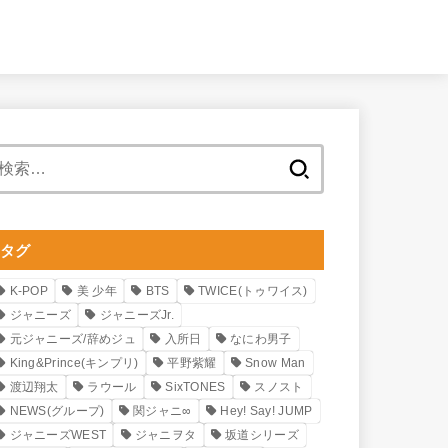
検
索:
タグ
K-POP
美 少年
BTS
TWICE(トゥワイス)
ジャニーズ
ジャニーズJr.
元ジャニーズ/辞めジュ
入所日
なにわ男子
King&Prince(キンプリ)
平野紫耀
Snow Man
渡辺翔太
ラウール
SixTONES
スノスト
NEWS(グループ)
関ジャニ∞
Hey! Say! JUMP
ジャニーズWEST
ジャニヲタ
坂道シリーズ