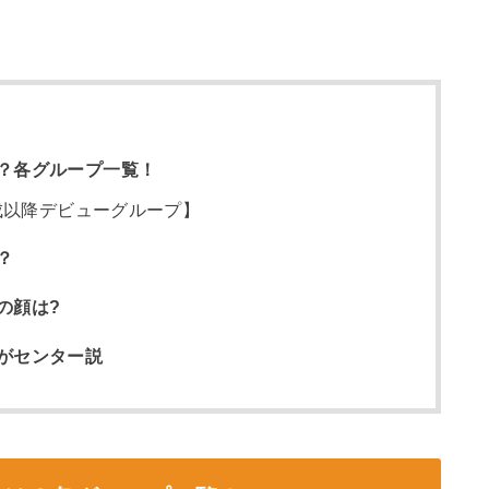
？各グループ一覧！
成以降デビューグループ】
？
の顔は?
がセンター説