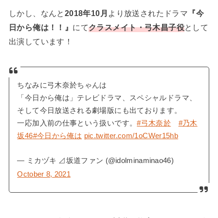
しかし、なんと
2018年10月
より放送されたドラマ
『今
日から俺は！！』
にて
クラスメイト・弓木昌子役
として
出演しています！
ちなみに弓木奈於ちゃんは
「今日から俺は」テレビドラマ、スペシャルドラマ、
そして今日放送される劇場版にも出ております。
一応加入前の仕事という扱いです。
#弓木奈於
#乃木
坂46
#今日から俺は
pic.twitter.com/1oCWer15hb
— ミカヅキ ⊿坂道ファン (@idolminaminao46)
October 8, 2021