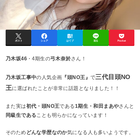
ポスト
シェア
はてブ
送る
Pocket
乃木坂46
・4期生の
弓木奈於
さん！
三代目頭NO
乃木坂工事中
の人気企画
『頭NO王』
で
王
に選ばれたことが非常に話題となりました！！
また実は
初代・頭NO王
である
1期生・和田まあや
さんと
同級生である
ことも明らかになっています！
そのため
どんな学歴なのか
気になる人も多いようです。