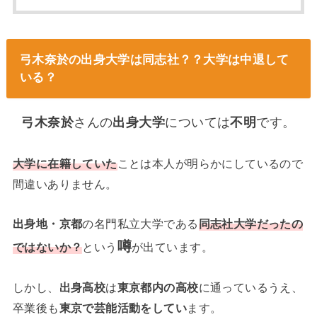
弓木奈於の出身大学は同志社？？大学は中退して
いる？
弓木奈於
さんの
出身大学
については
不明
です。
大学に在籍していた
ことは本人が明らかにしているので
間違いありません。
出身地・京都
の名門私立大学である
同志社大学だったの
噂
ではないか？
という
が出ています。
しかし、
出身高校
は
東京都内の高校
に通っているうえ、
卒業後も
東京で芸能活動をしてい
ます。