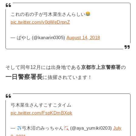
これの右の子が弓木菜生さんらしい
pic.twitter.com/v0qWeDrpnZ
— ばやし (@kanarin0305)
August 14, 2018
そして同年12月には出身地である
京都市上京警察署
の
一日警察署長
に抜擢されています！
弓木菜生さんすこすこタイム
pic.twitter.com/FspKDmBXqk
—
弓木沼のみっちゃん
͙ (@aya_yumiki0203)
July