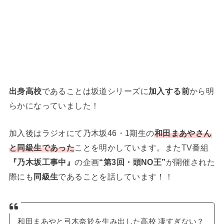
出身高校
であることは坂道シリーズに
加入する前
から明
らかになっていました！
加入後はラジオにて乃木坂46・1期生の
和田まあやさん
と同級生であった
ことを明かしています。またTV番組
『乃木坂工事中』
の企画
“第3回・頭NO王”
が開催された
際にも
同級生
であることを話しています！！
和田まあやと弓木奈於を生み出した高校 凄すぎない？