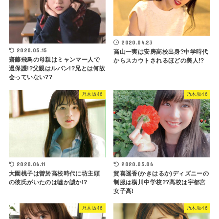
2020.04.23
2020.05.15
高山一実は安房高校出身?中学時代
齋藤飛鳥の母親はミャンマー人で
からスカウトされるほどの美人!?
過保護!?父親はルパン!?兄とは何故
会っていない??
乃木坂46
乃木坂46
2020.06.11
2020.05.06
大園桃子は曽於高校時代に坊主頭
賀喜遥香(かきはるか)ディズニーの
の彼氏がいたのは嘘か誠か!?
制服は横川中学校??高校は宇都宮
女子高!
乃木坂46
乃木坂46