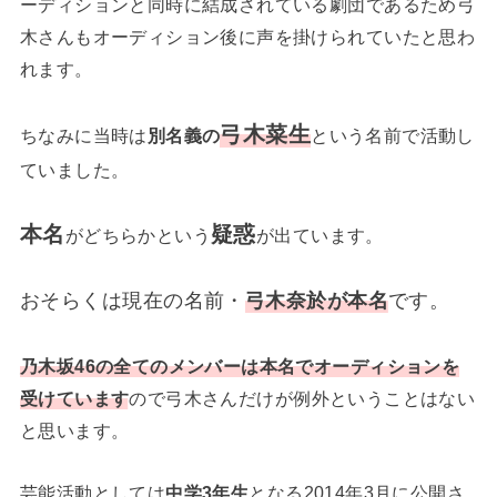
ーディションと同時に結成されている劇団であるため弓
木さんもオーディション後に声を掛けられていたと思わ
れます。
弓木菜生
ちなみに当時は
別名義の
という名前で活動し
ていました。
本名
疑惑
がどちらかという
が出ています。
おそらくは現在の名前・
弓木奈於が本名
です。
乃木坂46の全てのメンバーは本名でオーディションを
受けています
ので弓木さんだけが例外ということはない
と思います。
芸能活動としては
中学3年生
となる2014年3月に公開さ