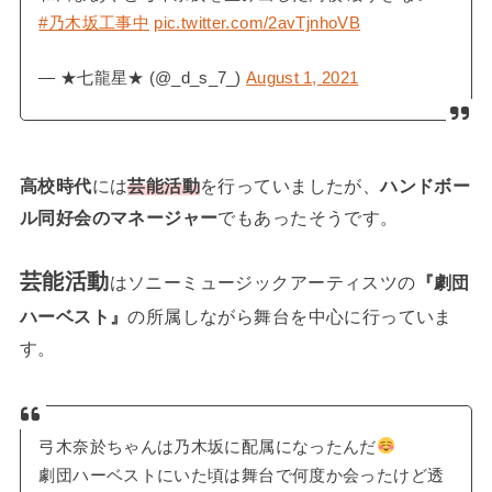
#乃木坂工事中
pic.twitter.com/2avTjnhoVB
— ★七龍星★ (@_d_s_7_)
August 1, 2021
高校時代
には
芸能活動
を行っていましたが、
ハンドボー
ル同好会のマネージャー
でもあったそうです。
芸能活動
はソニーミュージックアーティスツの
『劇団
ハーベスト』
の所属しながら舞台を中心に行っていま
す。
弓木奈於ちゃんは乃木坂に配属になったんだ
劇団ハーベストにいた頃は舞台で何度か会ったけど透