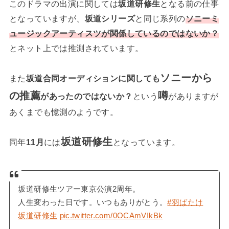
このドラマの出演に関しては
坂道研修生
となる前の仕事
となっていますが、
坂道シリーズ
と同じ系列の
ソニーミ
ュージックアーティスツが関係しているのではないか？
とネット上では推測されています。
ソニーから
また
坂道合同オーディションに関しても
の
推薦
噂
があったのではないか？
という
がありますが
あくまでも憶測のようです。
坂道研修生
同年
11月
には
となっています。
坂道研修生ツアー東京公演2周年。
人生変わった日です。いつもありがとう。
#羽ばたけ
坂道研修生
pic.twitter.com/0OCAmVIkBk