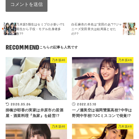
乃木坂5期生はセミプロが多い!?1
白石麻衣の本名は“安田のあ”??ジャ
期生から子役・モデル出身者多
ニーズ安田章大は結局落とせた
数??
の??
RECOMMEND
乃木坂46
乃木坂46
2020.05.06
2022.03.10
掛橋沙耶香の実家は井原市の居酒
一ノ瀬美空は福岡雙葉高校?中学は
屋・酒菜料理『魚家』を経営!?
野間中学校!?JCミスコンで発覚!?
乃木坂46
乃木坂46