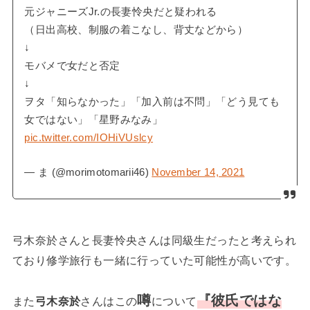
元ジャニーズJr.の長妻怜央だと疑われる
（日出高校、制服の着こなし、背丈などから）
↓
モバメで女だと否定
↓
ヲタ「知らなかった」「加入前は不問」「どう見ても
女ではない」「星野みなみ」
pic.twitter.com/IOHiVUslcy
— ま (@morimotomarii46)
November 14, 2021
弓木奈於さんと長妻怜央さんは同級生だったと考えられ
ており修学旅行も一緒に行っていた可能性が高いです。
噂
『彼氏ではな
また
弓木奈於
さんはこの
について