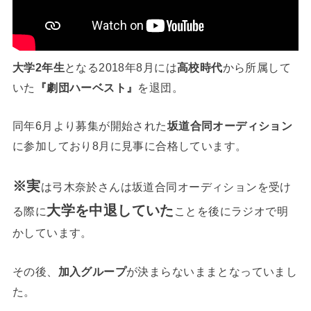
大学2年生
となる2018年8月には
高校時代
から所属して
いた
『劇団ハーベスト』
を退団。
同年6月より募集が開始された
坂道合同オーディション
に参加しており8月に見事に合格しています。
※
実
は弓木奈於さんは坂道合同オーディションを受け
大学を中退していた
る際に
ことを後にラジオで明
かしています。
その後、
加入グループ
が決まらないままとなっていまし
た。