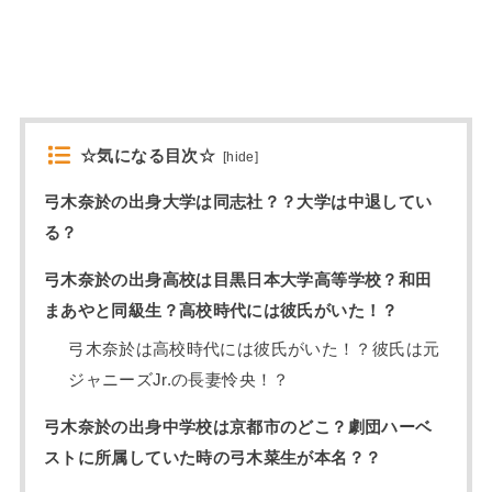
☆気になる目次☆
[
hide
]
弓木奈於の出身大学は同志社？？大学は中退してい
る？
弓木奈於の出身高校は目黒日本大学高等学校？和田
まあやと同級生？高校時代には彼氏がいた！？
弓木奈於は高校時代には彼氏がいた！？彼氏は元
ジャニーズJr.の長妻怜央！？
弓木奈於の出身中学校は京都市のどこ？劇団ハーベ
ストに所属していた時の弓木菜生が本名？？