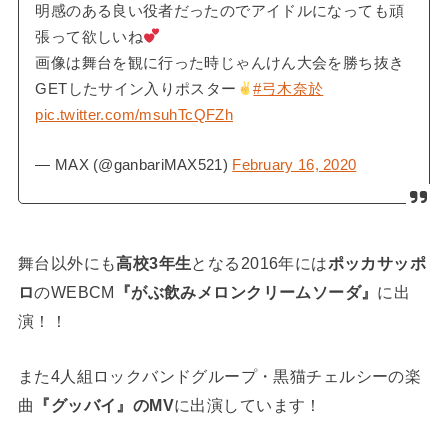
明感のある良い役者だったのでアイドルになっても頑
張って欲しいね
画像は舞台を観に行った時じゃんけん大会を勝ち抜き
GETしたサイン入りポスター
#弓木奈於
pic.twitter.com/msuhTcQFZh
— MAX (@ganbariMAX521)
February 16, 2020
舞台以外にも
高校3年生
となる2016年には
ポッカサッポ
ロ
のWEBCM
『がぶ飲みメロンクリームソーダ』
に出
演！！
また4人組ロックバンドグループ・黒猫チェルシーの楽
曲
『グッバイ』のMV
に出演しています！