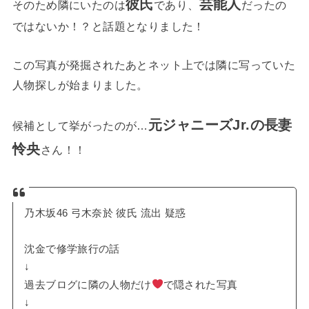
彼氏
芸能人
そのため隣にいたのは
であり、
だったの
ではないか！？と話題となりました！
この写真が発掘されたあとネット上では隣に写っていた
人物探しが始まりました。
元ジャニーズJr.の長妻
候補として挙がったのが…
怜央
さん！！
乃木坂46 弓木奈於 彼氏 流出 疑惑
沈金で修学旅行の話
↓
過去ブログに隣の人物だけ
で隠された写真
↓