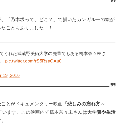
が、「乃木坂って、どこ？」で描いたカンガルーの絵が
ったこともありました！！
てくれた武蔵野美術大学の先輩でもある橋本奈々未さ
て。
pic.twitter.com/rS5RsaOAu0
 19, 2016
た
ことがドキュメンタリー映画
「悲しみの忘れ方～
ています。この映画内で橋本奈々未さんは
大学費や生活
す。