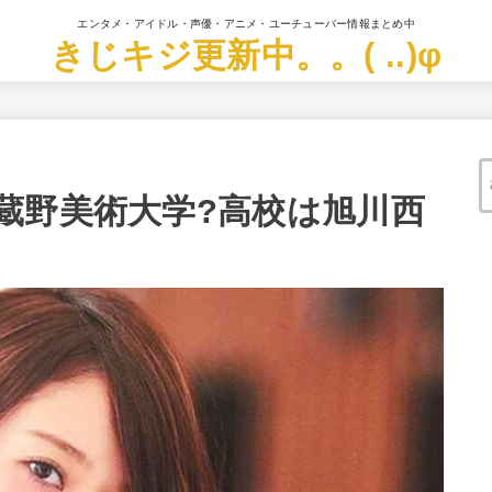
エンタメ・アイドル・声優・アニメ・ユーチューバー情報まとめ中
きじキジ更新中。。( ..)φ
蔵野美術大学?高校は旭川西