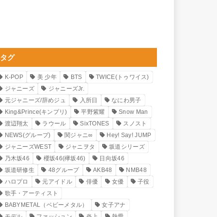
タグ
K-POP
美 少年
BTS
TWICE(トゥワイス)
ジャニーズ
ジャニーズJr.
元ジャニーズ/辞めジュ
入所日
なにわ男子
King&Prince(キンプリ)
平野紫耀
Snow Man
渡辺翔太
ラウール
SixTONES
スノスト
NEWS(グループ)
関ジャニ∞
Hey! Say! JUMP
ジャニーズWEST
ジャニヲタ
坂道シリーズ
乃木坂46
櫻坂46(欅坂46)
日向坂46
坂道研修生
48グループ
AKB48
NMB48
ハロプロ
元アイドル
俳優
女優
子役
歌手・アーティスト
BABYMETAL（ベビーメタル）
女子アナ
モデル
ファッション
炎上
熱愛