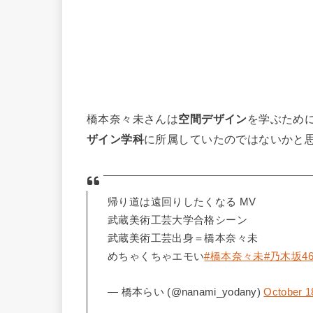
橋本奈々未さんは
空間デザイン
を学ぶため
ザイン学科
に所属していたのではないかと
帰り道は遠回りしたくなる MV
武蔵美術工芸大学合格シーン
武蔵美術工芸出身＝橋本奈々未
めちゃくちゃエモい
#橋本奈々未
#乃木坂4
— 橋本らい (@nanami_yodany)
October 1