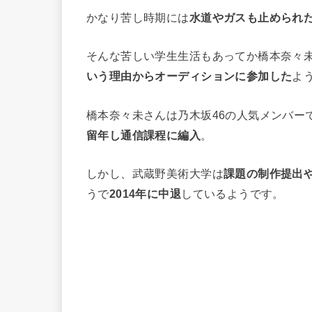
かなり苦し時期には
水道やガスも止められ
そんな苦しい学生生活もあってか橋本奈々
いう理由からオーディションに参加した
よ
橋本奈々未さんは乃木坂46の人気メンバー
留年し通信課程に編入
。
しかし、武蔵野美術大学は
課題の制作提出
うで
2014年に中退
しているようです。