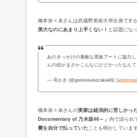
橋本奈々未さんは武蔵野美術大学出身です
美大なのにあまり上手くない！
と話題にな
あのきっかけの素敵な黒板アートに協力し
んの絵がまさかこんなにひどかったなん
— 耳かき (@gonnosukezaka46)
September
橋本奈々未さんの
実家は経済的に苦しかっ
Documentary of 乃木坂46～」
内で語られ
費を自分で払っていた
ことも明かしていま