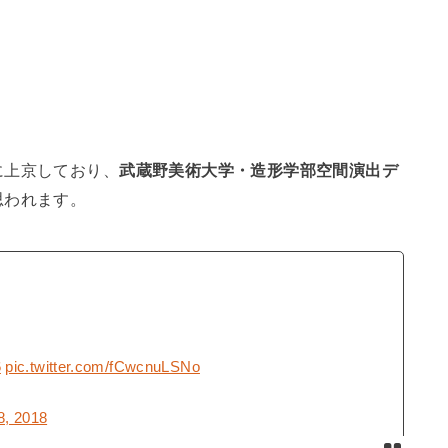
に上京しており、
武蔵野美術大学・造形学部空間演出デ
思われます。
6
pic.twitter.com/fCwcnuLSNo
8, 2018