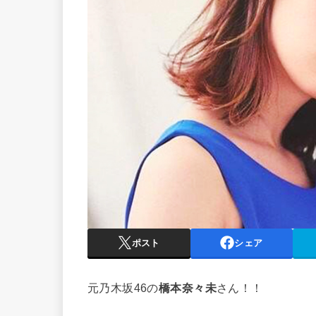
ポスト
シェア
元乃木坂46の
橋本奈々未
さん！！