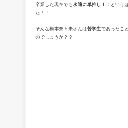
卒業した現在でも
永遠に単推し！！
という
た！！
そんな橋本奈々未さんは
苦学生
であったこ
のでしょうか？？