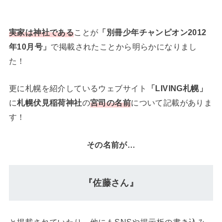
実家は神社である
ことが
「別冊少年チャンピオン2012
年10月号」
で掲載されたことから明らかになりまし
た！
更に札幌を紹介しているウェブサイト
「LIVING札幌」
に
札幌伏見稲荷神社
の
宮司の名前
について記載がありま
す！
その名前が…
『佐藤さん』
と掲載されていたり、他にもSNSや掲示板の書き込み