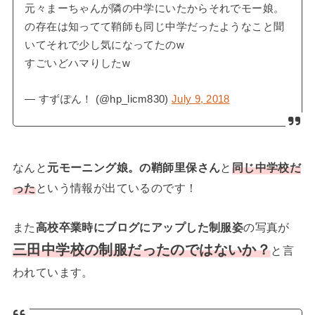
元々まーちゃんが隣の中学にいたからそれでモー娘。
の存在は知ってて鞘師も同じ中学だったようなこと聞
いてそれで少し気になってたのw
すごいどハマりしたw
— すずぽん！ (@hp_licm830)
July 9, 2018
なんと
元モーニング娘。の鞘師里保さん
と
同じ中学校だ
った
という情報が出ているのです！
また
高校卒業時にブログにアップした制服姿
の写真が
三田中学校の制服だったのではないか？
と言
われています。