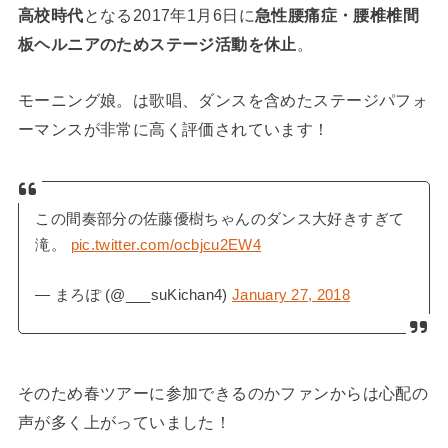
高校時代
となる2017年1月6日に
急性腰痛症・腰椎椎間
板ヘルニアのためステージ活動を休止
。
モーニング娘。は歌唱、ダンスを含めたステージパフォ
ーマンスが非常に高く評価されています！
この間奏部分の佐藤優樹ちゃんのダンス大好きすぎて
滝。
pic.twitter.com/ocbjcu2EW4
— まろぽ (@___suKichan4)
January 27, 2018
そのため春ツアーに参加できるのかファンからは心配の
声が多く上がっていました！