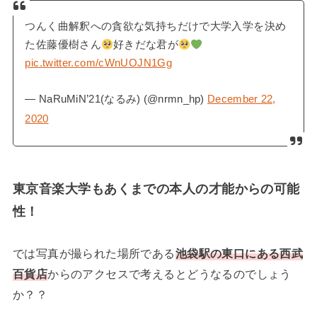
つんく曲解釈への貪欲な気持ちだけで大学入学を決め
た佐藤優樹さん
好きだな君が
pic.twitter.com/cWnUOJN1Gg
— NaRuMiN’21(なるみ) (@nrmn_hp)
December 22,
2020
東京音楽大学もあくまでの本人の才能からの可能
性！
では写真が撮られた場所である
池袋駅の東口にある西武
百貨店
からのアクセスで考えるとどうなるのでしょう
か？？