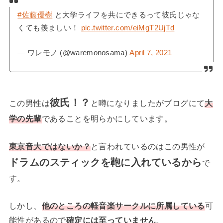
#佐藤優樹
と大学ライフを共にできるって彼氏じゃな
くても羨ましい！
pic.twitter.com/eiMgT2UjTd
— ワレモノ (@waremonosama)
April 7, 2021
彼氏！？
この男性は
と噂になりましたがブログにて
大
学の先輩
であることを明らかにしています。
東京音大ではないか？
と言われているのはこの男性が
ドラムのスティックを鞄に入れているから
で
す。
しかし、
他のところの軽音楽サークルに所属している
可
能性があるので
確定には至っていません
。