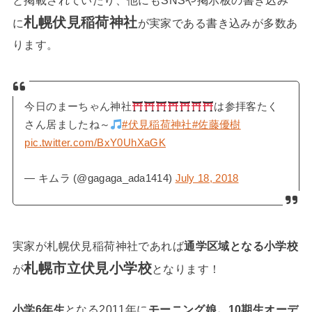
札幌伏見稲荷神社
に
が実家である書き込みが多数あ
ります。
今日のまーちゃん神社
は参拝客たく
さん居ましたね～
#伏見稲荷神社
#佐藤優樹
pic.twitter.com/BxY0UhXaGK
— キムラ (@gagaga_ada1414)
July 18, 2018
実家が札幌伏見稲荷神社であれば
通学区域となる小学校
札幌市立伏見小学校
が
となります！
小学6年生
となる2011年に
モーニング娘。10期生オーデ