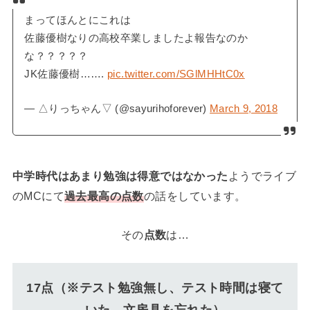
まってほんとにこれは
佐藤優樹なりの高校卒業しましたよ報告なのか
な？？？？？
JK佐藤優樹…….
pic.twitter.com/SGlMHHtC0x
— △りっちゃん▽ (@sayurihoforever)
March 9, 2018
中学時代はあまり勉強は得意ではなかった
ようでライブ
のMCにて
過去最高の点数
の話をしています。
その
点数
は…
17点（※テスト勉強無し、テスト時間は寝て
いた、文房具を忘れた）