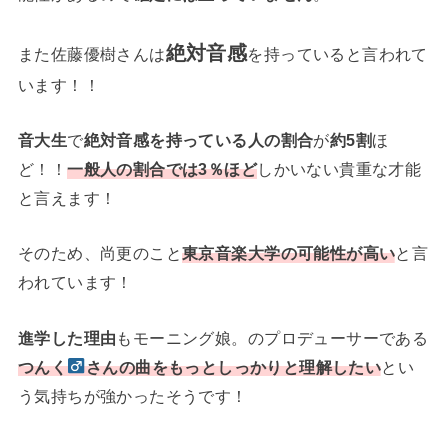
絶対音感
また佐藤優樹さんは
を持っていると言われて
います！！
音大生
で
絶対音感を持っている人の割合
が
約5割
ほ
ど！！
一般人の割合では3％ほど
しかいない貴重な才能
と言えます！
そのため、尚更のこと
東京音楽大学の可能性が高い
と言
われています！
進学した理由
もモーニング娘。のプロデューサーである
つんく
さんの曲をもっとしっかりと理解したい
とい
う気持ちが強かったそうです！