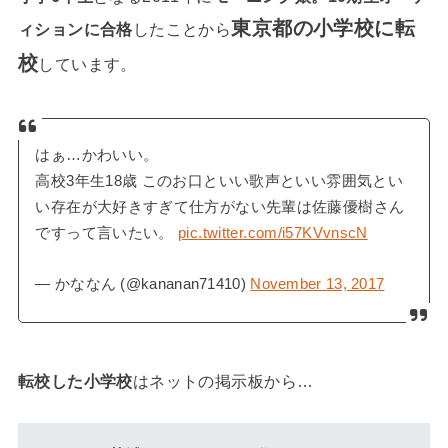
東京都の小学校に転
ィションに合格
したことから
校
しています。
はぁ…かわいい。
高校3年生18歳 このお口といい歌声といい雰囲気とい
い存在が大好きすぎて仕方がない先輩は佐藤優樹さん
ですって言いたい。
pic.twitter.com/i57KVvnscN
— かななん (@kananan71410)
November 13, 2017
転校した小学校
はネットの掲示板から…