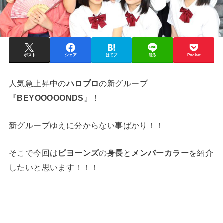
ポスト
シェア
はてブ
送る
Pocket
人気急上昇中の
ハロプロ
の新グループ
『
BEYOOOOONDS
』！
新グループゆえに分からない事ばかり！！
そこで今回は
ビヨーンズ
の
身長
と
メンバーカラー
を紹介
したいと思います！！！