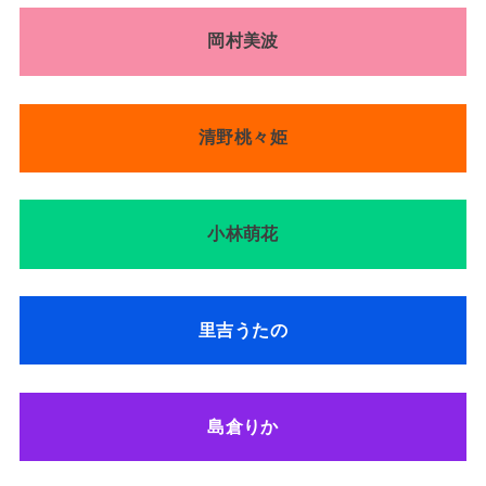
岡村美波
清野桃々姫
小林萌花
里吉うたの
島倉りか