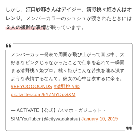
しかし、
江口紗耶さんはデイジー
、
清野桃々姫さんはオ
レンジ
。メンバーカラーのシュシュが渡されたときには
２人の複雑な表情
が映っています。
メンバーカラー発表で周囲が飛び上がって喜ぶ中、大
好きなピンクじゃなかったことで仕事を忘れて一瞬固
まる清野桃々姫プロ。桃々姫がこんな苦虫を噛み潰す
ような表情するなんて。彼女の心中は察するに余る。
#BEYOOOOONDS
#清野桃々姫
pic.twitter.com/6YZNYDcGXM
— ACTIVATE【公式】/スマホ・ガジェット・
SIM/YouTuber (@citywadakatsu)
January 10, 2019