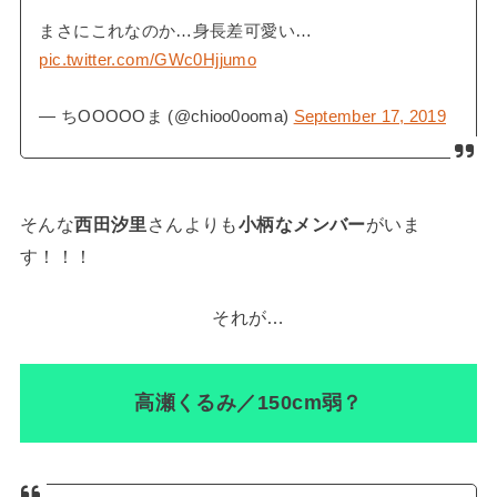
まさにこれなのか…身長差可愛い…
pic.twitter.com/GWc0Hjjumo
— ちOOOOOま (@chioo0ooma)
September 17, 2019
そんな
西田汐里
さんよりも
小柄なメンバー
がいま
す！！！
それが…
高瀬くるみ／150cm弱？