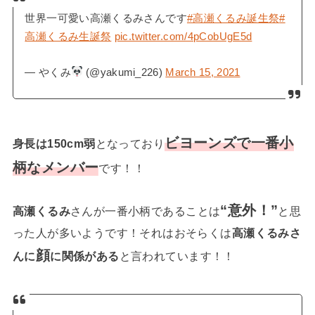
世界一可愛い高瀬くるみさんです
#高瀬くるみ誕生祭
#
高瀬くるみ生誕祭
pic.twitter.com/4pCobUgE5d
— やくみ
(@yakumi_226)
March 15, 2021
ビヨーンズで一番小
身長は150cm弱
となっており
柄なメンバー
です！！
“意外！”
高瀬くるみ
さんが一番小柄であることは
と思
った人が多いようです！それはおそらくは
高瀬くるみさ
顔
んに
に関係がある
と言われています！！