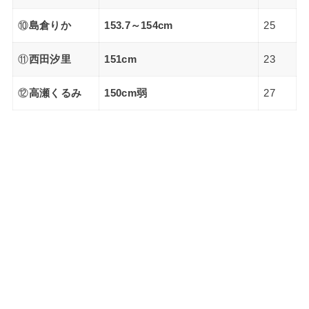
⑩
島倉りか
153.7～154cm
25
⑪
西田汐里
151cm
23
⑫
高瀬くるみ
150cm弱
27