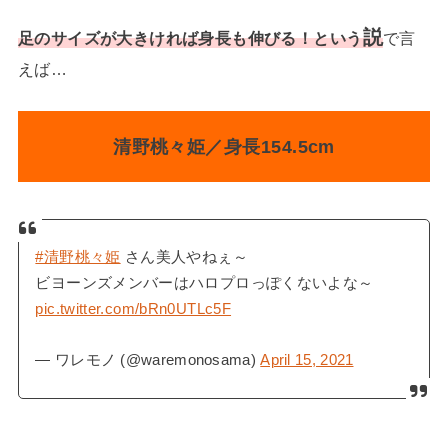
説
足のサイズが大きければ身長も伸びる！という
で言
えば…
清野桃々姫／身長154.5cm
#清野桃々姫
さん美人やねぇ～
ビヨーンズメンバーはハロプロっぽくないよな～
pic.twitter.com/bRn0UTLc5F
— ワレモノ (@waremonosama)
April 15, 2021