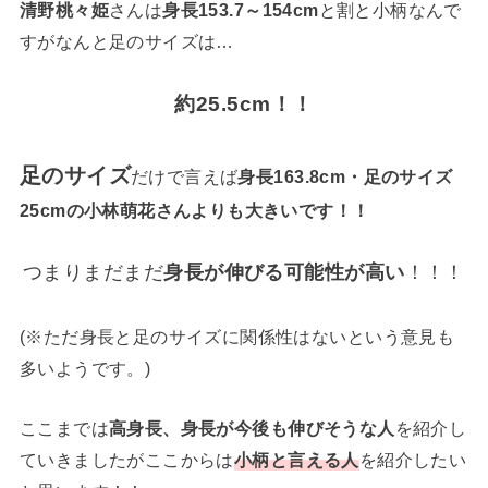
清野桃々姫
さんは
身長153.7～154cm
と割と小柄なんで
すがなんと足のサイズは…
約25.5cm！！
足のサイズ
だけで言えば
身長163.8cm・足のサイズ
25cmの小林萌花さんよりも大きいです！！
つまりまだまだ
身長が伸びる可能性が高い
！！！
(※ただ身長と足のサイズに関係性はないという意見も
多いようです。)
ここまでは
高身長、身長が今後も伸びそうな人
を紹介し
ていきましたがここからは
小柄と言える人
を紹介したい