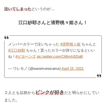
泣いてしまった
というのが…
江口紗耶さんと清野桃々姫さん！
メンバーカラーで泣いちゃった
#清野桃々姫
ちゃんと
#江口紗耶
ちゃん！貰ったカラーが誇りになるといい
ね！
#ビヨーンズ
pic.twitter.com/C66mh9ZtaB
— ワレモノ (@waremonosama)
April 15, 2021
ピンクが好き
２人とも以前から
だと明らかにしてい
ました。