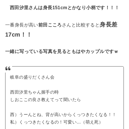
西田汐里さんは身長151cmとかなり小柄です！！！
身長差
一番身長が高い
前田こころ
さんと比較すると
17cm！！
一緒に写っている写真を見るともはやカップルですｗ
岐阜の盛りだくさん会
西田汐里ちゃん握手の時
しおここの良さ教えてって聞いたら
西）うーんとね、背が高いからくっつきたくなる！！
私）くっつきたくなるの！可愛い…（萌え死）