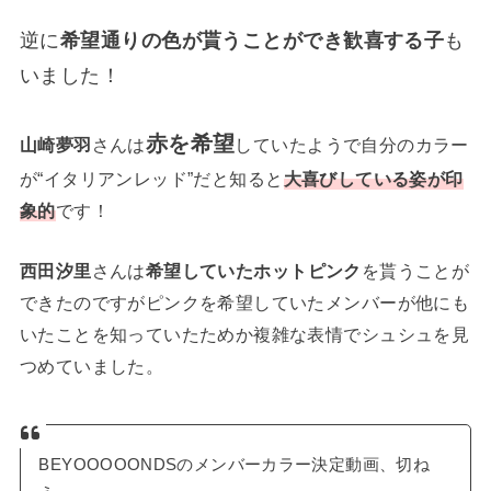
逆に
希望通りの色が貰うことができ歓喜する子
も
いました！
赤を希望
山崎夢羽
さんは
していたようで自分のカラー
が“イタリアンレッド”だと知ると
大喜びしている姿が印
象的
です！
西田汐里
さんは
希望していたホットピンク
を貰うことが
できたのですがピンクを希望していたメンバーが他にも
いたことを知っていたためか複雑な表情でシュシュを見
つめていました。
BEYOOOOONDSのメンバーカラー決定動画、切ね