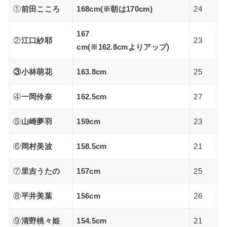
①
前田こころ
168cm(※朝は170cm)
24
167
②
江口紗耶
23
cm(※162.8cmよりアップ)
③小林萌花
163.8cm
25
④
一岡伶奈
162.5cm
27
⑤
山崎夢羽
159cm
23
⑥
岡村美波
158.5cm
21
⑦
里吉うたの
157cm
25
⑧
平井美葉
156cm
26
⑨
清野桃々姫
154.5cm
21