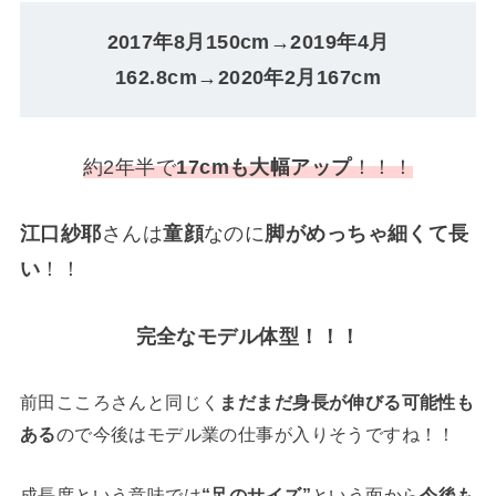
2017年8月150cm→2019年4月
162.8cm→2020年2月167cm
約2年半で
17cmも大幅アップ
！！！
江口紗耶
さんは
童顔
なのに
脚がめっちゃ細くて長
い
！！
完全なモデル体型！！！
前田こころさんと同じく
まだまだ身長が伸びる可能性も
ある
ので今後はモデル業の仕事が入りそうですね！！
成長度という意味では
“足のサイズ”
という面から
今後も