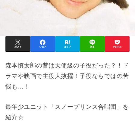
ポスト
シェア
はてブ
送る
Pocket
森本慎太郎の昔は天使級の子役だった？！ド
ラマや映画で主役大抜擢！子役ならではの苦
悩も…！
最年少ユニット「スノープリンス合唱団」を
紹介☆