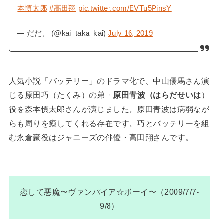
本慎太郎
#高田翔
pic.twitter.com/EVTu5PinsY
— だだ。 (@kai_taka_kai)
July 16, 2019
人気小説「バッテリー」のドラマ化で、中山優馬さん演
じる原田巧（たくみ）の弟・
原田青波（はらだせいは
）
役を森本慎太郎さんが演じました。原田青波は病弱なが
らも周りを癒してくれる存在です。巧とバッテリーを組
む永倉豪役はジャニーズの俳優・高田翔さんです。
恋して悪魔〜ヴァンパイア☆ボーイ〜（2009/7/7-
9/8）