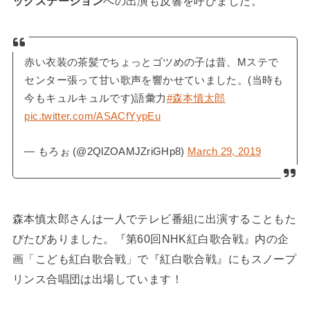
ックステーション
への出演も反響を呼びました。
赤い衣装の茶髪でちょっとゴツめの子は昔、Mステで
センター張って甘い歌声を響かせていました。(当時も
今もキュルキュルです)語彙力
#森本慎太郎
pic.twitter.com/ASACfYypEu
— もろぉ (@2QlZOAMJZriGHp8)
March 29, 2019
森本慎太郎さんは一人でテレビ番組に出演することもた
びたびありました。『第60回NHK紅白歌合戦』内の企
画「こども紅白歌合戦」で『紅白歌合戦』にもスノープ
リンス合唱団は出場しています！