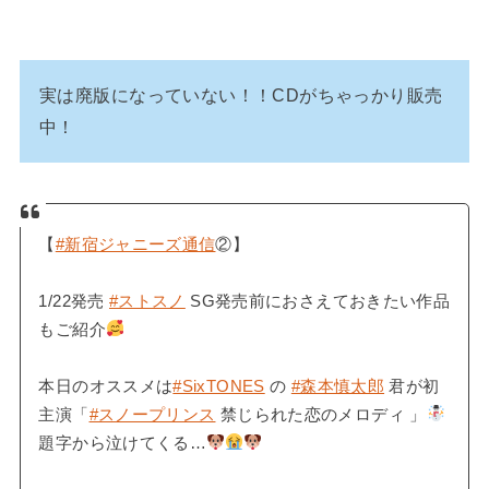
実は廃版になっていない！！CDがちゃっかり販売
中！
【
#新宿ジャニーズ通信
②】
1/22発売
#ストスノ
SG発売前におさえておきたい作品
もご紹介
本日のオススメは
#SixTONES
の
#森本慎太郎
君が初
主演「
#スノープリンス
禁じられた恋のメロディ 」
題字から泣けてくる…