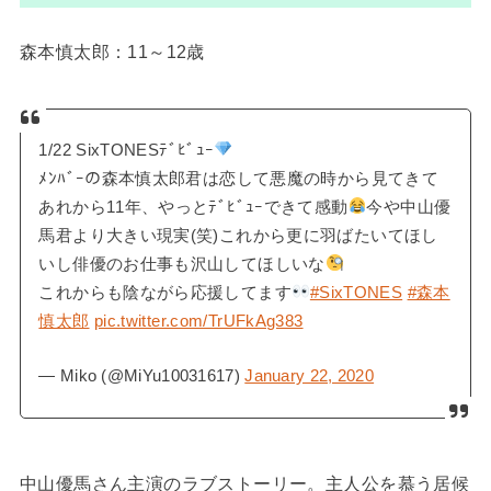
森本慎太郎：11～12歳
1/22 SixTONESﾃﾞﾋﾞｭｰ
ﾒﾝﾊﾞｰの森本慎太郎君は恋して悪魔の時から見てきて
あれから11年、やっとﾃﾞﾋﾞｭｰできて感動
今や中山優
馬君より大きい現実(笑)これから更に羽ばたいてほし
いし俳優のお仕事も沢山してほしいな
これからも陰ながら応援してます
#SixTONES
#森本
慎太郎
pic.twitter.com/TrUFkAg383
— Miko (@MiYu10031617)
January 22, 2020
中山優馬さん主演のラブストーリー。主人公を慕う居候