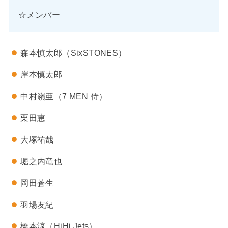
☆メンバー
森本慎太郎（SixSTONES）
岸本慎太郎
中村嶺亜（7 MEN 侍）
栗田恵
大塚祐哉
堀之内竜也
岡田蒼生
羽場友紀
橋本涼（HiHi Jets）