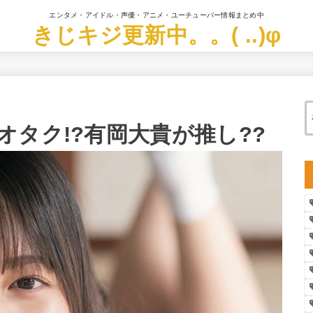
エンタメ・アイドル・声優・アニメ・ユーチューバー情報まとめ中
きじキジ更新中。。( ..)φ
タク!?有岡大貴が推し??