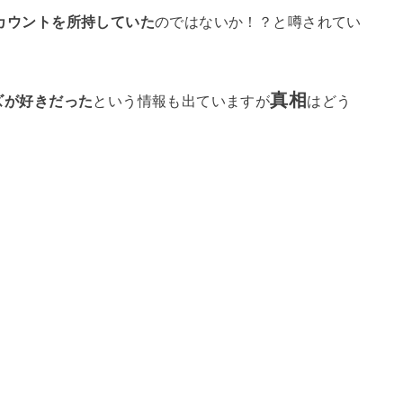
erアカウントを所持していた
のではないか！？と噂されてい
真相
ズが好きだった
という情報も出ていますが
はどう