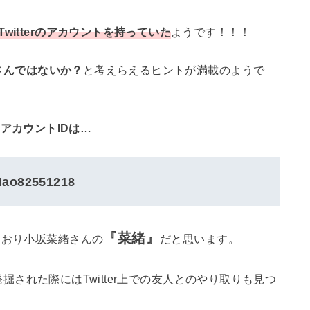
witterのアカウントを持っていた
ようです！！！
さんではないか？
と考えらえるヒントが満載のようで
terアカウントIDは…
ao82551218
『菜緒』
ており小坂菜緒さんの
だと思います。
掘された際にはTwitter上での友人とのやり取りも見つ