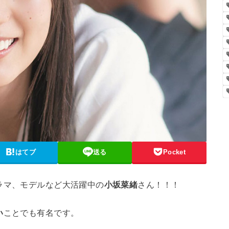
はてブ
送る
Pocket
ラマ、モデルなど大活躍中の
小坂菜緒
さん！！！
い
ことでも有名です。