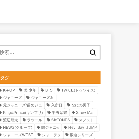
検
索:
タグ
K-POP
美 少年
BTS
TWICE(トゥワイス)
ジャニーズ
ジャニーズJr.
元ジャニーズ/辞めジュ
入所日
なにわ男子
King&Prince(キンプリ)
平野紫耀
Snow Man
渡辺翔太
ラウール
SixTONES
スノスト
NEWS(グループ)
関ジャニ∞
Hey! Say! JUMP
ジャニーズWEST
ジャニヲタ
坂道シリーズ