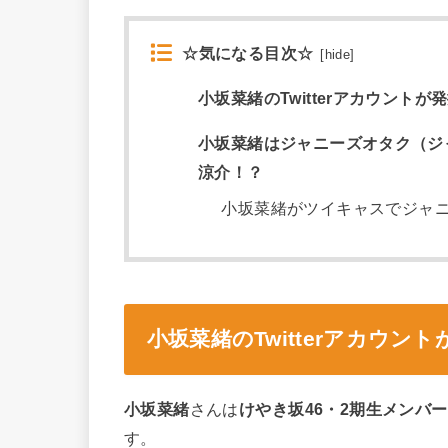
☆気になる目次☆
[
hide
]
小坂菜緒のTwitterアカウントが
小坂菜緒はジャニーズオタク（ジ
涼介！？
小坂菜緒がツイキャスでジャ
小坂菜緒のTwitterアカウン
小坂菜緒
さんは
けやき坂46・2期生メンバー
す。