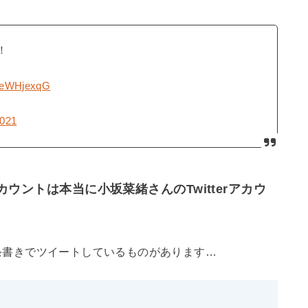
！
hAeWHjexqG
2021
アカウントは本当に小坂菜緒さんのTwitterアカウ
を箇条書きでツイートしているものがあります…