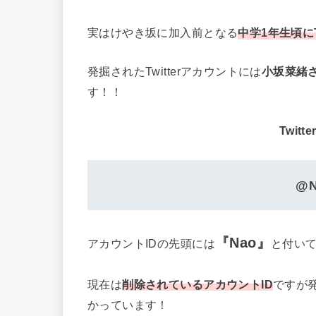
実はけやき坂に加入前となる
中学1年生頃にT
発掘されたTwitterアカウントには
小坂菜緒
す！！
Twit
@N
『Nao』
アカウントIDの先頭には
と付い
現在は
削除されているアカウントID
ですが発
かっています！