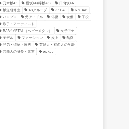
乃木坂46
櫻坂46(欅坂46)
日向坂46
坂道研修生
48グループ
AKB48
NMB48
ハロプロ
元アイドル
俳優
女優
子役
歌手・アーティスト
BABYMETAL（ベビーメタル）
女子アナ
モデル
ファッション
炎上
熱愛
兄弟・姉妹・家族
芸能人・有名人の学歴
芸能人の身長・体重
pickup