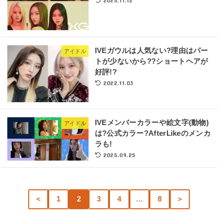
2025.11.12
IVEガウルは人気ない?理由はパー
アイドル
トが少ないから??ショートヘアが
好評!?
2022.11.03
IVEメンバーカラーや絵文字(動物)
アイドル
は?公式カラー?AfterLikeのメンカ
ラも!
2025.09.25
＜
1
2
3
4
…
8
＞