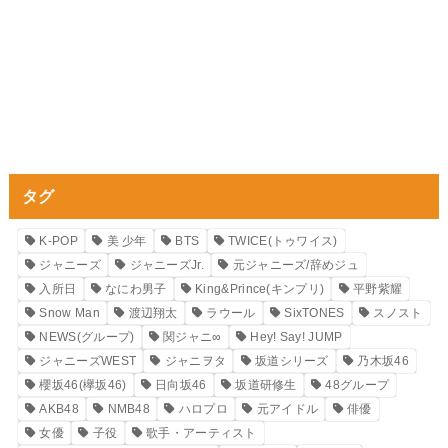
タグ
K-POP
美 少年
BTS
TWICE(トゥワイス)
ジャニーズ
ジャニーズJr.
元ジャニーズ/辞めジュ
入所日
なにわ男子
King&Prince(キンプリ)
平野紫耀
Snow Man
渡辺翔太
ラウール
SixTONES
スノスト
NEWS(グループ)
関ジャニ∞
Hey! Say! JUMP
ジャニーズWEST
ジャニヲタ
坂道シリーズ
乃木坂46
櫻坂46(欅坂46)
日向坂46
坂道研修生
48グループ
AKB48
NMB48
ハロプロ
元アイドル
俳優
女優
子役
歌手・アーティスト