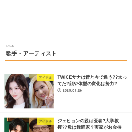
歌手・アーティスト
TWICEサナは昔と今で違う??太っ
アイドル
てた?顔や体型の変化は努力?
2025.09.26
ジェヒョンの親は医者?大学教
アイドル
授??母は舞踊家？実家がお金持