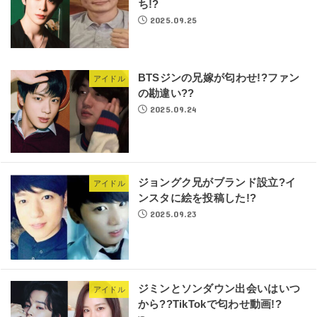
ち!?
2025.09.25
BTSジンの兄嫁が匂わせ!?ファン
アイドル
の勘違い??
2025.09.24
ジョングク兄がブランド設立?イ
アイドル
ンスタに絵を投稿した!?
2025.09.23
ジミンとソンダウン出会いはいつ
アイドル
から??TikTokで匂わせ動画!?