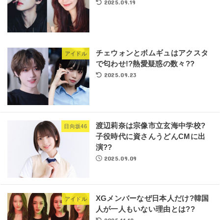
2025.09.19
チェウォンとボムギュはアクスタ
アイドル
で匂わせ!?熱愛疑惑の数々??
2025.09.23
渡辺莉奈は宗像市立玄海中学校?
日向坂46
子役時代に資さんうどんCMに出
演??
2025.09.09
XGメンバーなぜ日本人だけ?韓国
アイドル
人が一人もいない理由とは??