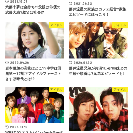
2021.10.07
2021.06.22
武藤十夢は金持ち!?父親は俳優の
藤井流星の家族はカフェ経営?家族
武藤大助?叔父は社長!?
エピソードにほっこり！
アイドル
アイドル
2020.04.26
2026.01.22
岩本蓮加の高校はどこ??中学は田
藤井流星兄弟が共演?E-grils妹との
無第一??地下アイドルファースト
年齢や順番は?兄弟エピソードも!
きすぽ時代とは!?
アイドル
アイドル
2026.01.15
WEST.(ウエスト)メンバーカラーの