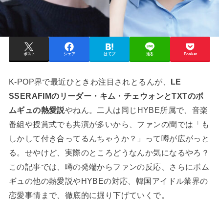
ポスト
シェア
はてブ
送る
Pocket
K-POP界で最近ひときわ注目されとるんが、
LE
SSERAFIMのリーダー・キム・チェウォンとTXTのボ
ムギュの熱愛説
やねん。二人は同じHYBE所属で、音楽
番組や授賞式でも共演が多いから、ファンの間では「も
しかして付き合ってるんちゃうか？」って噂が広がっと
る。せやけど、実際のところどうなんか気になるやろ？
この記事では、噂の発端からファンの反応、さらにボム
ギュの他の熱愛説やHYBEの対応、韓国アイドル業界の
恋愛事情まで、徹底的に掘り下げていくで。