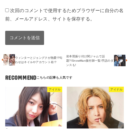
次回のコメントで使用するためブラウザーに自分の名
前、メールアドレス、サイトを保存する。
岩本照振り付け関ジャムで話
ウィンターとジョングクが熱愛!?匂
題?!SnowMan振付師一覧!手話のダ
わせはネイルやアカウント名!?
ンスも!
RECOMMEND
アイドル
アイドル