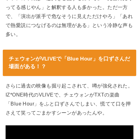
ってる感じやん」と解釈する人も多かった。ただ一方
で、「演出が派手で危なそうに見えただけやろ」「あれ
で熱愛説につなげるのは無理がある」という冷静な声も
多い。
チェウォンがVLIVEで「Blue Hour」を口ずさんだ
場面がある！？
さらに過去の映像も掘り起こされて、噂が強化された。
IZ*ONE時代のVLIVEで、チェウォンがTXTの楽曲
「Blue Hour」をふと口ずさんでしまい、慌てて口を押
さえて笑ってごまかすシーンがあったんや。