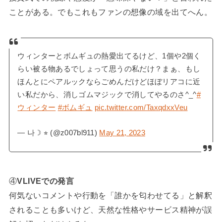
ことがある。でもこれもファンの想像の域を出てへん。
ウィンターとボムギュの熱愛出てるけど、1個や2個く
らい被る物あるでしょって思うの私だけ？まぁ、もし
ほんとにペアルックならごめんだけどほぼリアコに近
い私だから、消しゴムマジックで消してやるのさ^_^
#
ウィンター
#ボムギュ
pic.twitter.com/TaxqdxxVeu
— 나☽ ⭐︎ (@z007bl911)
May 21, 2023
④
VLIVEでの発言
何気ないコメントや行動を「誰かを匂わせてる」と解釈
されることも多いけど、天然な性格やサービス精神が誤