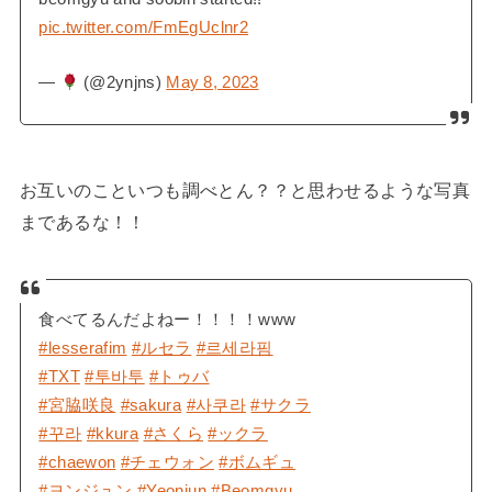
pic.twitter.com/FmEgUclnr2
—
(@2ynjns)
May 8, 2023
お互いのこといつも調べとん？？と思わせるような写真
まであるな！！
食べてるんだよねー！！！！www
#lesserafim
#ルセラ
#르세라핌
#TXT
#투바투
#トゥバ
#宮脇咲良
#sakura
#사쿠라
#サクラ
#꾸라
#kkura
#さくら
#ックラ
#chaewon
#チェウォン
#ボムギュ
#ヨンジュン
#Yeonjun
#Beomgyu