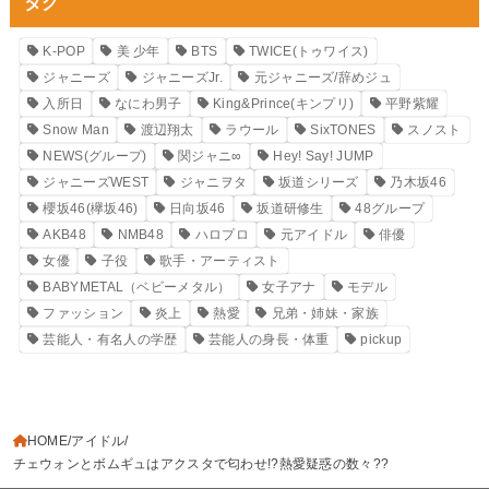
タグ
K-POP
美 少年
BTS
TWICE(トゥワイス)
ジャニーズ
ジャニーズJr.
元ジャニーズ/辞めジュ
入所日
なにわ男子
King&Prince(キンプリ)
平野紫耀
Snow Man
渡辺翔太
ラウール
SixTONES
スノスト
NEWS(グループ)
関ジャニ∞
Hey! Say! JUMP
ジャニーズWEST
ジャニヲタ
坂道シリーズ
乃木坂46
櫻坂46(欅坂46)
日向坂46
坂道研修生
48グループ
AKB48
NMB48
ハロプロ
元アイドル
俳優
女優
子役
歌手・アーティスト
BABYMETAL（ベビーメタル）
女子アナ
モデル
ファッション
炎上
熱愛
兄弟・姉妹・家族
芸能人・有名人の学歴
芸能人の身長・体重
pickup
HOME
アイドル
チェウォンとボムギュはアクスタで匂わせ!?熱愛疑惑の数々??