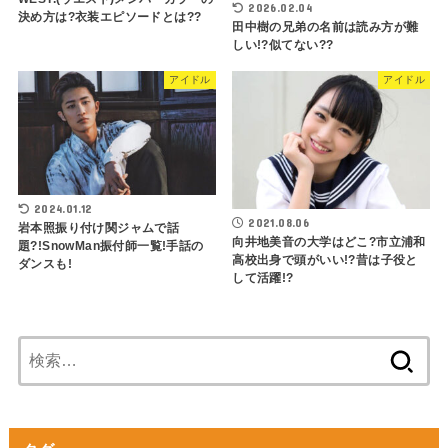
2026.02.04
決め方は?衣装エピソードとは??
田中樹の兄弟の名前は読み方が難
しい!?似てない??
アイドル
アイドル
2024.01.12
2021.08.06
岩本照振り付け関ジャムで話
向井地美音の大学はどこ?市立浦和
題?!SnowMan振付師一覧!手話の
高校出身で頭がいい!?昔は子役と
ダンスも!
して活躍!?
検
索: