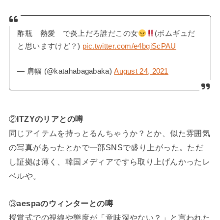
酢瓶 熱愛 で炎上だろ誰だこの女
(ボムギュだ
と思いますけど？)
pic.twitter.com/e4bgiScPAU
— 肩幅 (@katahabagabaka)
August 24, 2021
②
ITZYのリアとの噂
同じアイテムを持っとるんちゃうか？とか、似た雰囲気
の写真があったとかで一部SNSで盛り上がった。ただ
し証拠は薄く、韓国メディアですら取り上げんかったレ
ベルや。
③
aespaのウィンターとの噂
授賞式での視線や態度が「意味深やない？」と言われた