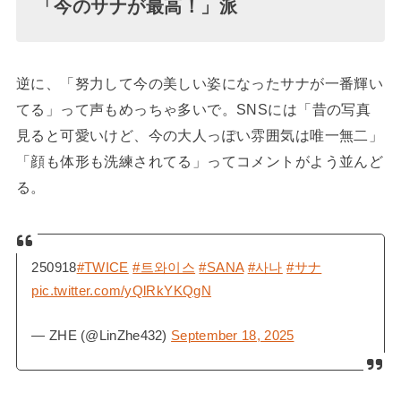
「今のサナが最高！」派
逆に、「努力して今の美しい姿になったサナが一番輝い
てる」って声もめっちゃ多いで。SNSには「昔の写真
見ると可愛いけど、今の大人っぽい雰囲気は唯一無二」
「顔も体形も洗練されてる」ってコメントがよう並んど
る。
250918
#TWICE
#트와이스
#SANA
#사나
#サナ
pic.twitter.com/yQlRkYKQgN
— ZHE (@LinZhe432)
September 18, 2025