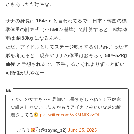
ともあっただけやな。
サナの身長は
164cm
と言われてるで。日本・韓国の標
準体重の計算式（※BMI22基準）で計算すると、標準体
重は
約58kg
になるんや。
ただ、アイドルとしてステージ映えする引き締まった体
形を考えると、現在のサナの体重はおそらく
50〜52kg
前後
と予想されるで。下手するとそれよりずっと低い
可能性が大やなー！
てかこのサナちゃん足細いし長すぎじゃね？！不健康
な細さじゃないしなんかもうアイカツみたいな足の綺
麗さしてる
pic.twitter.com/wKMNfXzzOf
— ごろう
ྀི (@sayna_s2)
June 25, 2025