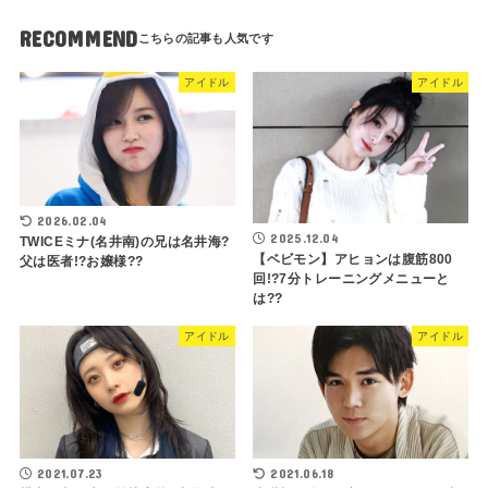
RECOMMEND
アイドル
アイドル
2026.02.04
2025.12.04
TWICEミナ(名井南)の兄は名井海?
【ベビモン】アヒョンは腹筋800
父は医者!?お嬢様??
回!?7分トレーニングメニューと
は??
アイドル
アイドル
2021.07.23
2021.06.18