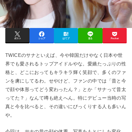
ポスト
シェア
はてブ
送る
Pocket
TWICEのサナといえば、今や韓国だけやなく日本や世
界でも愛されるトップアイドルやな。愛嬌たっぷりの性
格と、どこにおってもキラキラ輝く笑顔で、多くのファ
ンを虜にしてるわ。せやけど、ファンの中では「昔と今
で顔や体形ってどう変わったん？」とか「サナって昔太
ってた？」なんて噂も絶えへん。特にデビュー当時の写
真と今を比べると、その違いにびっくりする人も多いん
や。
今回は、サナの昔の顔や体重、写真をもとにした変化、