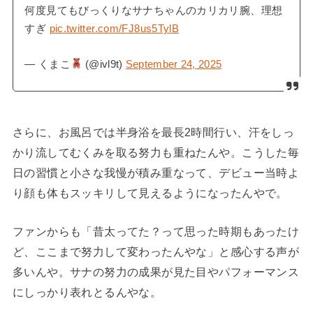
何度見てもびっくりなサナちゃんのカリカリ腕、理想
すぎ
pic.twitter.com/FJ8us5TylB
— くまこ
(@ivl9t)
September 24, 2025
さらに、お風呂では半身浴を最長2時間行い、汗をしっ
かり流してむくみを取る努力も重ねたんや。こうした毎
日の習慣と小さな我慢が積み重なって、デビュー当時よ
り顔も体もスッキリして見えるようになったんやで。
ファンからも「昔太ってた？って思った時期もあったけ
ど、ここまで努力して変わったんやな」と感心する声が
多いんや。サナの努力の成果が見た目やパフォーマンス
にしっかり表れとるんやな。