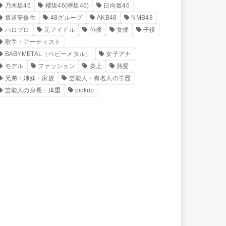
乃木坂46
櫻坂46(欅坂46)
日向坂46
坂道研修生
48グループ
AKB48
NMB48
ハロプロ
元アイドル
俳優
女優
子役
歌手・アーティスト
BABYMETAL（ベビーメタル）
女子アナ
モデル
ファッション
炎上
熱愛
兄弟・姉妹・家族
芸能人・有名人の学歴
芸能人の身長・体重
pickup