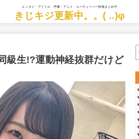
エンタメ・アイドル・声優・アニメ・ユーチューバー情報まとめ中
きじキジ更新中。。( ..)φ
同級生!?運動神経抜群だけど