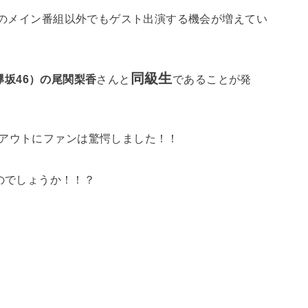
46のメイン番組以外でもゲスト出演する機会が増えてい
同級生
欅坂46）の尾関梨香
さんと
であることが発
グアウトにファンは驚愕しました！！
のでしょうか！！？