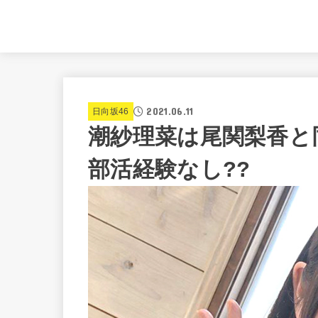
2021.06.11
日向坂46
潮紗理菜は尾関梨香と
部活経験なし??