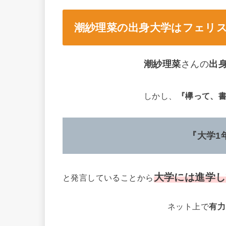
潮紗理菜の出身大学はフェリ
潮紗理菜
さんの
出
しかし、
『欅って、
『大学1
大学には進学し
と発言していることから
ネット上で
有力