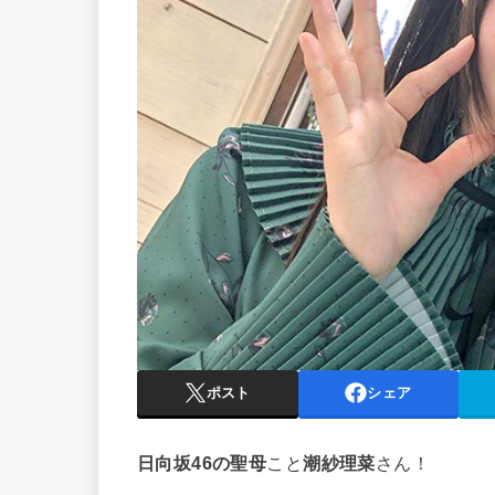
ポスト
シェア
日向坂46の聖母
こと
潮紗理菜
さん！