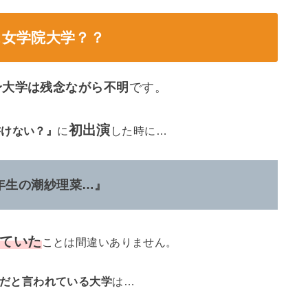
ス女学院大学？？
身大学は残念ながら不明
です。
初出演
書けない？』
に
した時に…
年生の潮紗理菜…』
ていた
ことは間違いありません。
だと言われている大学
は…