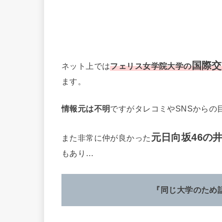
国際交
ネット上では
フェリス女学院大学の
ます。
情報元は不明
ですがタレコミやSNSからの
元日向坂46の
また非常に仲が良かった
もあり…
『同じ大学のため