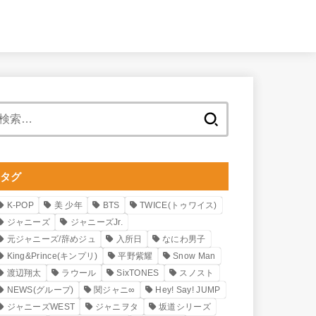
検
索:
タグ
K-POP
美 少年
BTS
TWICE(トゥワイス)
ジャニーズ
ジャニーズJr.
元ジャニーズ/辞めジュ
入所日
なにわ男子
King&Prince(キンプリ)
平野紫耀
Snow Man
渡辺翔太
ラウール
SixTONES
スノスト
NEWS(グループ)
関ジャニ∞
Hey! Say! JUMP
ジャニーズWEST
ジャニヲタ
坂道シリーズ