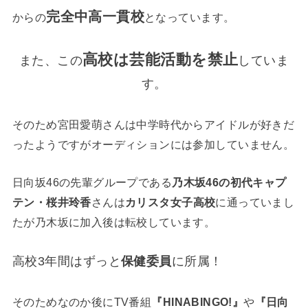
完全中高一貫校
からの
となっています。
高校は芸能活動を禁止
また、この
していま
す。
そのため宮田愛萌さんは中学時代からアイドルが好きだ
ったようですがオーディションには参加していません。
日向坂46の先輩グループである
乃木坂46の初代キャプ
テン・桜井玲香
さんは
カリスタ女子高校
に通っていまし
たが乃木坂に加入後は転校しています。
高校3年間はずっと
保健委員
に所属！
そのためなのか後にTV番組
『HINABINGO!』
や
『日向