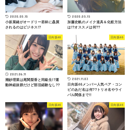
2020.05.15
2020.05.15
小坂菜緒がオードリー若林に贔屓
加藤史帆のメイク道具＆化粧方法
されるのはビジネス!?
は!?オススメは何??
日向坂46
日向坂46
2021.06.11
2021.11.03
潮紗理菜は尾関梨香と同級生!?運
日向坂46メンバー人気ペア・コン
動神経抜群だけど部活経験なし??
ビのあだ名は何??トリオ名やライ
バル関係まで!!
日向坂46
日向坂46