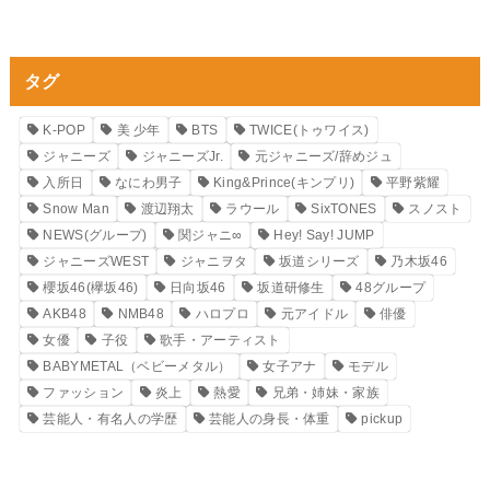
タグ
K-POP
美 少年
BTS
TWICE(トゥワイス)
ジャニーズ
ジャニーズJr.
元ジャニーズ/辞めジュ
入所日
なにわ男子
King&Prince(キンプリ)
平野紫耀
Snow Man
渡辺翔太
ラウール
SixTONES
スノスト
NEWS(グループ)
関ジャニ∞
Hey! Say! JUMP
ジャニーズWEST
ジャニヲタ
坂道シリーズ
乃木坂46
櫻坂46(欅坂46)
日向坂46
坂道研修生
48グループ
AKB48
NMB48
ハロプロ
元アイドル
俳優
女優
子役
歌手・アーティスト
BABYMETAL（ベビーメタル）
女子アナ
モデル
ファッション
炎上
熱愛
兄弟・姉妹・家族
芸能人・有名人の学歴
芸能人の身長・体重
pickup