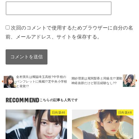
次回のコメントで使用するためブラウザーに自分の名
前、メールアドレス、サイトを保存する。
金村美玖は獨協埼玉高校?中学校の
潮紗理菜は尾関梨香と同級生!?運動
パンフレットに掲載!?芝中央小学校
神経抜群だけど部活経験なし??
と発覚!?
RECOMMEND
日向坂46
日向坂46