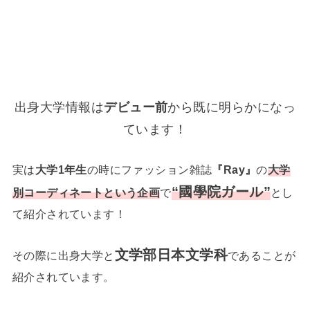
出身大学情報は
デビュー前
から既に明らかになっ
ています！
実は
大学1年生
の時にファッション雑誌
『Ray』
の
大学
“國學院ガール”
別コーディネートという企画
で
とし
て紹介されています！
文学部日本文学科
その際に出身大学と
であることが
紹介されています。