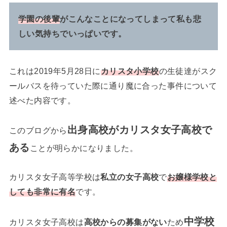
学園の後輩
がこんなことになってしまって私も悲
しい気持ちでいっぱいです。
これは2019年5月28日に
カリスタ小学校
の生徒達がスク
ールバスを待っていた際に通り魔に合った事件について
述べた内容です。
出身高校がカリスタ
女子
高校で
このブログから
ある
ことが明らかになりました。
カリスタ女子高等学校は
私立の女子高校
で
お嬢様学校と
しても非常に有名
です。
中学校
カリスタ女子高校は
高校からの募集がない
ため