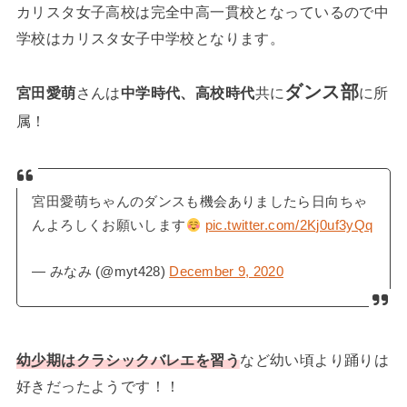
カリスタ女子高校は完全中高一貫校となっているので中
学校はカリスタ女子中学校となります。
ダンス部
宮田愛萌
さんは
中学時代、高校時代
共に
に所
属！
宮田愛萌ちゃんのダンスも機会ありましたら日向ちゃ
んよろしくお願いします
pic.twitter.com/2Kj0uf3yQq
— みなみ (@myt428)
December 9, 2020
幼少期はクラシックバレエを習う
など幼い頃より踊りは
好きだったようです！！