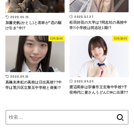
2020.03.27
2020.05.15
松田好花の大学は?同志社の高校中
加藤史帆(かとし)と若林が”恋の駆
学!!小学校は同志社1期!?
け引き”中!?
日向坂46
日向坂46
2020.09.15
2025.09.09
高橋未来虹の高校は日出高校??中
渡辺莉奈は宗像市立玄海中学校?子
学は荒川区立第五中学校と発覚!?
役時代に資さんうどんCMに出演??
検
索: