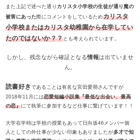
また上記で述べた通り
カリスタ小学校の生徒が通り魔の
カリスタ
被害にあった
際にコメントをしているため
小学校またはカリスタ幼稚園から在学してい
たのではないか？？
とも考えられています。
しかし、残念ながら確証となる
情報
は出ていませ
ん。
読書好き
であることは有名な宮田愛萌さんですが
2018年11月には
恋愛短編小説集『最低な出会い、最高
の恋』
にて執筆に参加するなど仕事に繋げています！！
大学在学時は学校の授業もあって日向坂46メンバー個
人としての外仕事が少ない印象もありましたが
多才で知