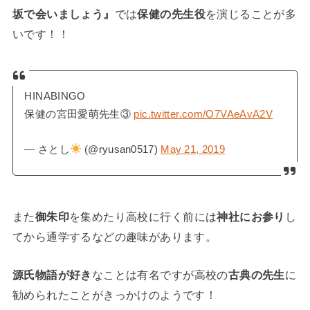
坂で会いましょう』
では
保健の先生役
を演じることが多
いです！！
HINABINGO
保健の宮田愛萌先生③
pic.twitter.com/O7VAeAvA2V
— さとし
(@ryusan0517)
May 21, 2019
また
御朱印
を集めたり高校に行く前には
神社にお参り
し
てから通学するなどの趣味があります。
源氏物語が好き
なことは有名ですが高校の
古典の先生
に
勧められたことがきっかけのようです！