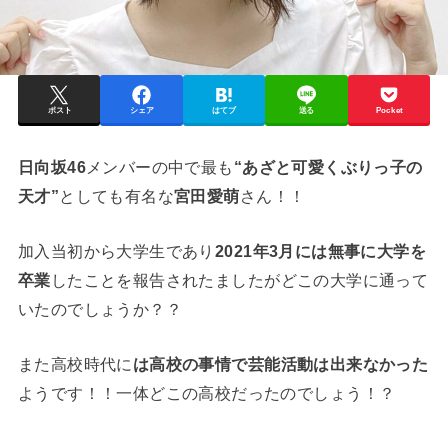
ポスト
シェア
はてブ
送る
Pocket
日向坂46
メンバーの中で最も
“あざと可愛くぶりっ子の
天才”
としても有名な
宮田愛萌
さん！！
加入当初から大学生であり
2021年3月には無事に大学を
卒業
したことを報告されたましたがどこの大学に通って
いたのでしょうか？？
また高校時代に
は高校の事情で芸能活動は出来なかった
ようです！！一体どこの高校だったのでしょう！？