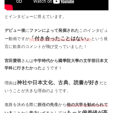
とインタビューに答えています。
デビュー後
に
ファンによって発掘された
このインタビュ
「付き合ったことはない」
ー動画ですが
という発
言に歓喜のコメントが飛び交っていました！
宮田愛萌
さんは
中学時代から國學院大學の文学部日本文
学科に行きたかった
ようです！
神社や日本文化、古典、読書が好き
理由は
だと
いうことが大きな理由のようです。
進路を決める際に
担任の先生
から
他の大学を勧められて
もっと偏差値が高
いる
ことから
学力レベル
としては