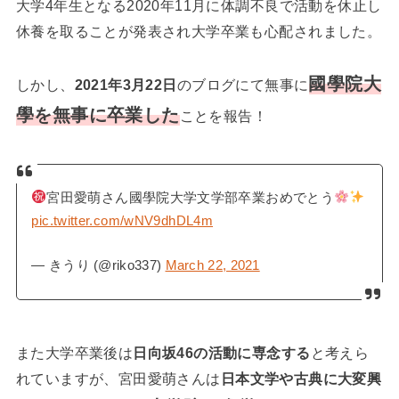
大学4年生となる2020年11月に体調不良で活動を休止し
休養を取ることが発表され大学卒業も心配されました。
國學院大
しかし、
2021年3月22日
のブログにて無事に
學を無事に卒業した
ことを報告！
宮田愛萌さん國學院大学文学部卒業おめでとう
pic.twitter.com/wNV9dhDL4m
— きうり (@riko337)
March 22, 2021
また大学卒業後は
日向坂46の活動に専念する
と考えら
れていますが、宮田愛萌さんは
日本文学や古典に大変興