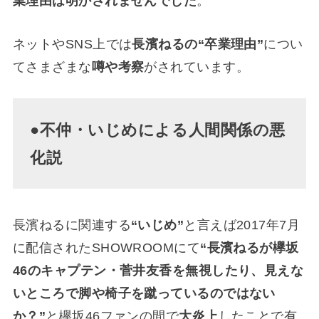
業理由は明かされませんでした
。
ネットやSNS上では
長濱ねるの“卒業理由”
につい
てさまざまな
噂や考察
がされています。
●不仲・いじめによる人間関係の悪
化説
長濱ねるに関連する
“いじめ”
と言えば2017年7月
に配信されたSHOWROOMにて
“長濱ねるが欅坂
46のキャプテン・菅井友香を無視したり、見えな
いところで脚や椅子を蹴っているのではない
か？”
と欅坂46ファンの間で
大炎上
したことで有