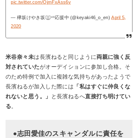
pic.twitter.com/OjmFxAss6v
— 欅坂けやき坂◢͟￨⁴⁶応援中 (@keyaki46_o_en)
April 5,
2020
米谷奈々未
は長濱ねると同じように
両親に強く反
対されていた
がオーデイションに参加し合格。そ
のため特例で加入に複雑な気持ちがあったようで
長濱ねるが加入した際には
「私はすぐに仲良くな
れないと思う。」
と長濱ねるへ
直接打ち明けてい
る
。
●志田愛佳のスキャンダルに責任を