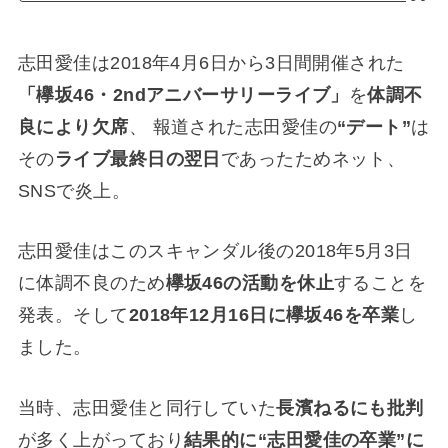
志田愛佳は2018年4月6日から3日間開催された
「欅坂46・2ndアニバーサリーライブ」
を
体調不
良により欠席
、 報道された志田愛佳の
“デート”
は
その
ライブ最終日の翌日
であったためネット、
SNSで炎上。
志田愛佳はこのスキャンダル後の2018年5月3日
に体調不良のため
欅坂46の活動を休止
することを
発表。そして
2018年12月16日に欅坂46を卒業
し
ました。
当時、志田愛佳と同行していた
長濱ねるにも批判
が多く上がっており
結果的に“志田愛佳の卒業”に