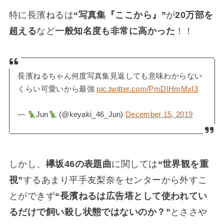
特に長濱ねるは
“写真集『ここから』”
が
20万部を
超える
など
一般知名度も非常に高かった
！！
長濱ねるちゃん何度写真集見返しても意味わからない
くらい可愛いから最強
pic.twitter.com/PmDIHmMxI3
—
Jun
(@keyaki_46_Jun)
December 15, 2019
しかし、
欅坂46の表題曲
に関しては
“世界観を重
視”
するあまり平手友梨奈をセンターから外すこ
とができず
“長濱ねるは広告塔として使われてい
るだけで飼い殺し状態ではないのか？”
とささや