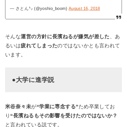
— さとん㌧ (@yoshio_boom)
August 16, 2018
そんな
運営の方針に長濱ねるが嫌気が差した
、あ
るいは
疲れてしまった
のではないかとも言われて
います。
●大学に進学説
米谷奈々未
が
“学業に専念する”
ため卒業してお
り
“長濱ねるもその影響を受けたのではないか？
と言われている説です。