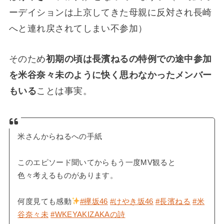
ーデイションは上京してきた母親に反対され長崎
へと連れ戻されてしまい不参加）
そのため
初期の頃は長濱ねるの特例での途中参加
を米谷奈々未のように快く思わなかったメンバー
もいる
ことは事実。
米さんからねるへの手紙
このエピソード聞いてからもう一度MV観ると
色々考えるものがあります。
何度見ても感動
#欅坂46
#けやき坂46
#長濱ねる
#米
谷奈々未
#WKEYAKIZAKAの詩