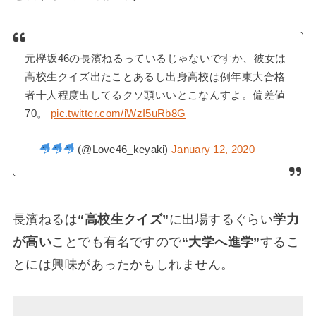
元欅坂46の長濱ねるっているじゃないですか、彼女は
高校生クイズ出たことあるし出身高校は例年東大合格
者十人程度出してるクソ頭いいとこなんすよ。偏差値
70。
pic.twitter.com/iWzI5uRb8G
—
(@Love46_keyaki)
January 12, 2020
長濱ねるは
“高校生クイズ”
に出場するぐらい
学力
が高い
ことでも有名ですので
“大学へ進学”
するこ
とには興味があったかもしれません。