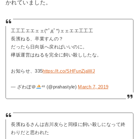
かれていました。
工工工エエェェ(*ﾟдﾟ*)ェェエエ工工工
長濱ねる、卒業すんの？
だったら日向坂へ戻ればいいのに。
欅坂運営はねるを完全に飼い殺ししたな。
お知らせ、335
https://t.co/SHFunZjaWJ
— ざわぽ＠
⁴⁸ (@prahastyle)
March 7, 2019
長濱ねるさんは吉川友らと同様に飼い殺しになって終
わりだと思われた