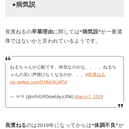
●病気説
長濱ねるの
卒業理由
に関しては
“病気説”
が一番濃
厚ではないかと言われているようです。
ねるちゃんが心配です。病気なのかな、、、、ねるち
ゃんの笑い声聴けなくなるのか、、、
#長濱ねる
pic.twitter.com/OHbX4U4f7d
— ヤマ (@nPrGRDdeKAyzJfW)
March 7, 2019
長濱ねる
のは2019年になってからは
“体調不良”
が