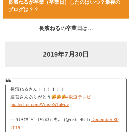
長濱ねるが卒業（卒業日）したのはいつ？最後の
ブログは？？
長濱ねる
の
卒業日
は…
2019年7月30日
長濱ねるさん！！！！！！
運営さんありがとう
#坂道テレビ
pic.twitter.com/VmseS1uEuv
— ﾏﾅﾓｸﾎﾞﾍﾟ-ﾁｬﾝのとも。 (@nkh_46_t)
December 30,
2019