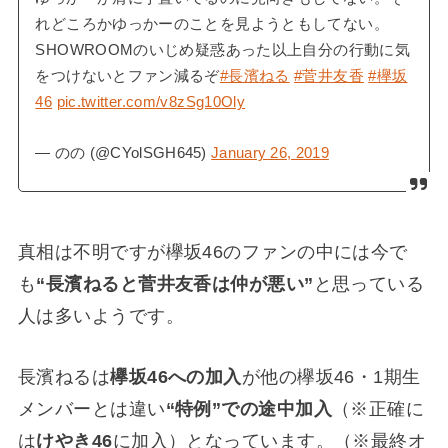
れどころかゆっかーのことを見ようともしてない。
SHOWROOMのいじめ疑惑あった以上自分の行動に気
をつけないとファン減るぞ
#長濱ねる
#菅井友香
#欅坂
46
pic.twitter.com/v8zSg10Oly
— のの (@CYolSGH645)
January 26, 2019
真相は不明ですが欅坂46のファンの中には今で
も
“長濱ねると菅井友香は仲が悪い”
と思っている
人は多いようです。
長濱ねるは
欅坂46への加入
が他の欅坂46・1期生
メンバーとは違い
“特例”での途中加入
（※正確に
は
けやき46
に加入）となっています。（※最終オ