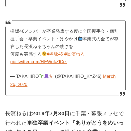
欅坂46メンバーが卒業発表する度に全国握手会・個別
握手会・卒業イベント・けやかけ
卒業式の全てが存
在した長濱ねるちゃんの凄さを
何度も実感する
#欅坂46
#長濱ねる
pic.twitter.com/HEWukZlCiz
— TAKAHIRO
(@TAKAHIRO_KYZ46)
March
29, 2020
長濱ねるは
2019年7月30日
に千葉・幕張メッセで
行われた
単独卒業イベント『ありがとうをめいっ