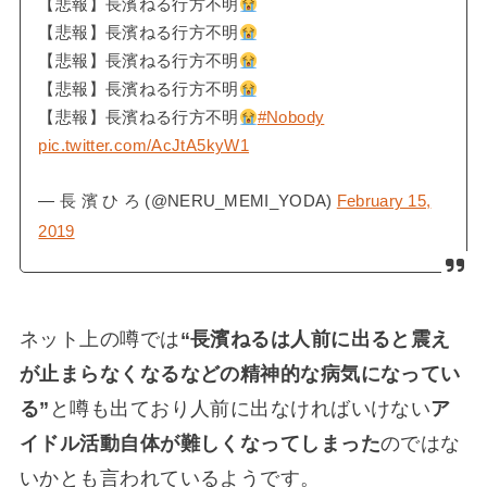
【悲報】長濱ねる行方不明
【悲報】長濱ねる行方不明
【悲報】長濱ねる行方不明
【悲報】長濱ねる行方不明
【悲報】長濱ねる行方不明
#Nobody
pic.twitter.com/AcJtA5kyW1
— 長 濱 ひ ろ (@NERU_MEMI_YODA)
February 15,
2019
ネット上の噂では
“長濱ねるは人前に出ると震え
が止まらなくなるなどの精神的な病気になってい
る”
と噂も出ており人前に出なければいけない
ア
イドル活動自体が難しくなってしまった
のではな
いかとも言われているようです。