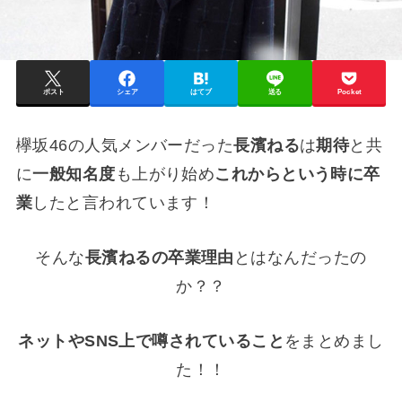
ポスト
シェア
はてブ
送る
Pocket
欅坂46の人気メンバーだった
長濱ねる
は
期待
と共
に
一般知名度
も上がり始め
これからという時に卒
業
したと言われています！
そんな
長濱ねるの卒業理由
とはなんだったの
か？？
ネットやSNS上で噂されていること
をまとめまし
た！！