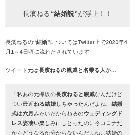
長濱ねる
“結婚説”
が浮上！！
長濱ねるの
“結婚”
についてはTwitter上で2020年4
月1～4日頃に流れたされています。
ツイート元は
長濱ねるの親戚と名乗る人
が…
「私あの元欅坂の
長濱ねると親戚
なんだけど
つい最近
ねる結婚しちゃった
んだよね、
結婚
式は六月
みたいだからねるの
ウェディングド
レス姿凄い楽し
みにしとったのに今コロナだ
からどうなるか分からないんだよね…結婚の