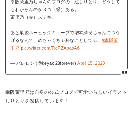
幸阪茉里乃ちゃんのブログの、絵しりとり、どうして
もわからんのが３つ（緑）ある。
茉里乃（赤）ステキ。
あと最後ルービックキューブで増本綺良ちゃんにつな
げるなんて、めちゃくちゃ粋なことしてる。
#幸阪茉
里乃
pic.twitter.com/RcPZApaoA6
— バレロン (@keyaki28forever)
April 15, 2020
幸阪茉里乃は自身の公式ブログで可愛いらしいイラスト
しりとりを投稿しています！