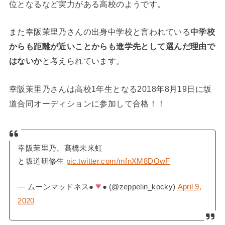
位となるなど実力がある高校のようです。
また幸阪茉里乃さんの出身中学校と言われている
中学校
からも距離が近いことからも進学先として選んだ理由で
はないか
と考えられています。
幸阪茉里乃さんは高校1年生となる2018年8月19日に坂
道合同オーディションに参加して合格！！
幸阪茉里乃、髙橋未来虹
と坂道研修生
pic.twitter.com/mfnXM8DOwF
— ムーンマッドネス●
● (@zeppelin_kocky)
April 9,
2020