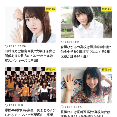
欅坂46
欅坂46
2021.01.19
2020.02.26
森田ひかるの高校は田川科学技術?
田村保乃は桜宮高校?大学は保育と
勾金中学校?田川市ではなく群?和
関係あり!?枚方のバレーボール教
太鼓が謎を解く鍵!
室スパンキーズに所属!
欅坂46
欅坂46
2022.11.17
2020.06.05
欅坂46(櫻坂)卒業生一覧まとめ☆知
長濱ねるは長崎西高校!高校時代は
られざるメンバー卒業理由、卒業
彼氏あり??大学進学説は嘘!?