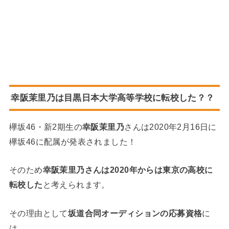
幸阪茉里乃は目黒日本大学高等学校に転校した？？
欅坂46・新2期生の
幸阪茉里乃
さんは2020年2月16日に
欅坂46に配属が発表されました！
そのため
幸阪茉里乃さんは2020年からは東京の高校に
転校した
と考えられます。
その理由として
坂道合同オーディションの応募資格
に
は…