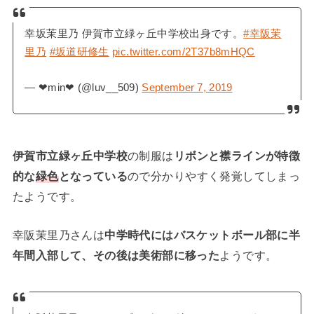
幸坂茉里乃 伊賀市立緑ヶ丘中学校出身です。
#幸阪茉
里乃
#坂道研修生
pic.twitter.com/2T37b8mHQC
— ❤︎min❤︎ (@luv__509)
September 7, 2019
伊賀市立緑ヶ丘中学校
の制服は
リボンと襟ラインが特徴
的な
緑色
となっている
ので分かりやすく発覚してしまっ
たようです。
幸阪茉里乃さんは
中学時代にはバスケットボール部に半
年間入部して、その後は美術部に移った
ようです。