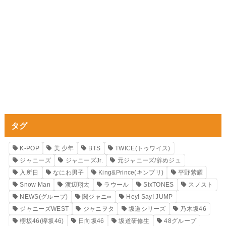
タグ
K-POP
美 少年
BTS
TWICE(トゥワイス)
ジャニーズ
ジャニーズJr.
元ジャニーズ/辞めジュ
入所日
なにわ男子
King&Prince(キンプリ)
平野紫耀
Snow Man
渡辺翔太
ラウール
SixTONES
スノスト
NEWS(グループ)
関ジャニ∞
Hey! Say! JUMP
ジャニーズWEST
ジャニヲタ
坂道シリーズ
乃木坂46
櫻坂46(欅坂46)
日向坂46
坂道研修生
48グループ