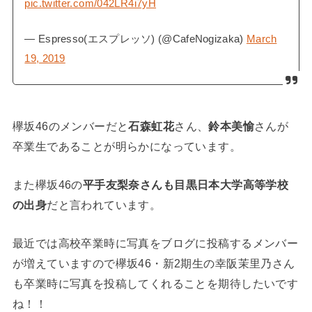
pic.twitter.com/042LR4i7yH
— Espresso(エスプレッソ) (@CafeNogizaka)
March
19, 2019
欅坂46のメンバーだと
石森虹花
さん、
鈴本美愉
さんが
卒業生であることが明らかになっています。
また欅坂46の
平手友梨奈さんも目黒日本大学高等学校
の出身
だと言われています。
最近では高校卒業時に写真をブログに投稿するメンバー
が増えていますので欅坂46・新2期生の幸阪茉里乃さん
も卒業時に写真を投稿してくれることを期待したいです
ね！！