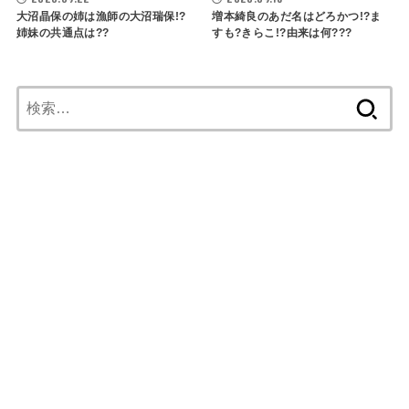
大沼晶保の姉は漁師の大沼瑞保!?
増本綺良のあだ名はどろかつ!?ま
姉妹の共通点は??
すも?きらこ!?由来は何???
検
索: