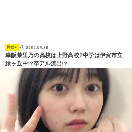
2020.09.28
欅坂46
幸阪茉里乃の高校は上野高校?中学は伊賀市立
緑ヶ丘中!?卒アル流出!?