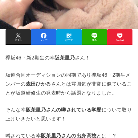
ポスト
シェア
はてブ
送る
Pocket
欅坂46・新2期生の
幸阪茉里乃
さん！
坂道合同オーディションの同期であり欅坂46・2期生メ
ンバーの
森田ひかる
さんとは雰囲気が非常に似ているこ
とが坂道研修生の発表時から話題となりました。
そんな
幸阪茉里乃さんの噂されている学歴
について取り
上げいきたいと思います！
噂されている
幸阪茉里乃さんの出身高校
とは！？