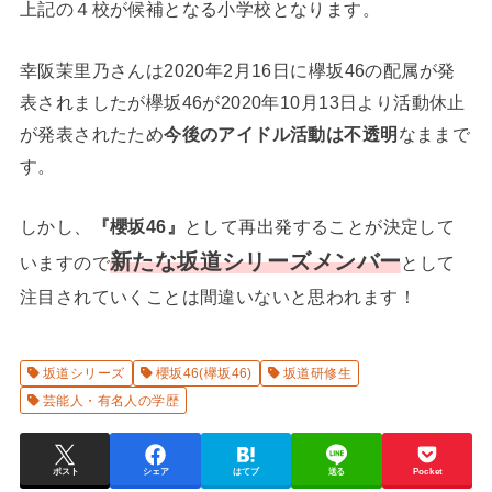
上記の４校が候補となる小学校となります。
幸阪茉里乃さんは2020年2月16日に欅坂46の配属が発
表されましたが欅坂46が2020年10月13日より活動休止
が発表されたため
今後のアイドル活動は不透明
なままで
す。
しかし、
『櫻坂46』
として再出発することが決定して
新たな坂道シリーズメンバー
いますので
として
注目されていくことは間違いないと思われます！
坂道シリーズ
櫻坂46(欅坂46)
坂道研修生
芸能人・有名人の学歴
ポスト
シェア
はてブ
送る
Pocket