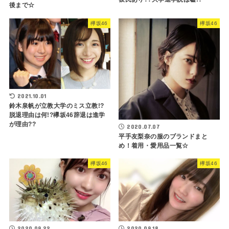
後まで☆
欅坂46
欅坂46
2021.10.01
鈴木泉帆が立教大学のミス立教!?
脱退理由は何!?欅坂46辞退は進学
が理由??
2020.07.07
平手友梨奈の服のブランドまと
め！着用・愛用品一覧☆
欅坂46
欅坂46
2020.09.22
2020.09.18