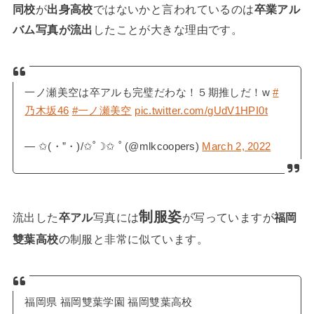
同校
が
出身高校
ではないかと言われているのは
卒業アル
バム写真が流出
したことが大きな理由です。
一ノ瀬美空は卒アルも完璧だわな！５期推しだ！w
#
乃木坂46
#一ノ瀬美空
pic.twitter.com/gUdV1HPI0t
— ✩(・”・)/✩˚☽✩ ˚ (@mlkcoopers)
March 2, 2022
制服姿
流出した
卒アル
写真には
が写っていますが
福岡
雙葉高校
の制服と非常に似ています。
福岡県 福岡雙葉学園 福岡雙葉高校