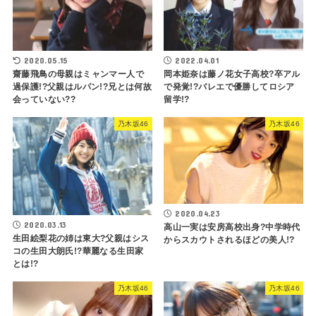
2020.05.15
2022.04.01
齋藤飛鳥の母親はミャンマー人で
岡本姫奈は藤ノ花女子高校?卒アル
過保護!?父親はルパン!?兄とは何故
で発覚!?バレエで優勝してロシア
会っていない??
留学!?
乃木坂46
乃木坂46
2020.04.23
2020.03.13
高山一実は安房高校出身?中学時代
生田絵梨花の姉は東大?父親はシス
からスカウトされるほどの美人!?
コの生田大朗氏!?華麗なる生田家
とは!?
乃木坂46
乃木坂46