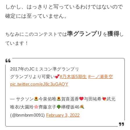
しかし、はっきりと写っているわけではないので
確定には至っていません。
準グランプリ
獲得
ちなみにこのコンテストでは
を
し
ています！
2017年のJCミスコン準グランプリ
グランプリより可愛い
#乃木坂5期生
#一ノ瀬美空
pic.twitter.com/eJ8c3uGAQY
— サクソン
今泉佑唯
賀喜遥香
与田祐希
武元
唯衣/大園玲
齊藤京子
欅櫻坂46
(@bnmbnm0091)
February 3, 2022