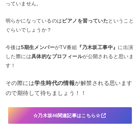
っていません。
明らかになっているのは
ピアノを習っていた
ということ
ぐらいでしょうか？
今後は
5期生メンバー
がTV番組
『乃木坂工事中』
に出演
した際には
具体的なプロフィール
が公開されると思いま
す！
その際には
学生時代の情報
が解禁される思います
ので期待して待ちましょう！！
☆乃木坂46関連記事はこちら☆