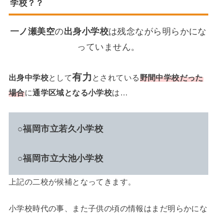
学校？？
一ノ瀬美空
の
出身小学校
は残念ながら明らかにな
っていません。
有力
出身中学校
として
とされている
野間中学校だった
場合
に
通学区域となる小学校
は…
○福岡市立若久小学校
○福岡市立大池小学校
上記の二校が候補となってきます。
小学校時代の事、また子供の頃の情報はまだ明らかにな