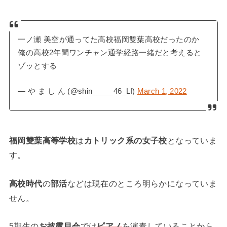
一ノ瀬 美空が通ってた高校福岡雙葉高校だったのか
俺の高校2年間ワンチャン通学経路一緒だと考えると
ゾッとする
— や ま し ん (@shin_____46_LI)
March 1, 2022
福岡雙葉高等学校
は
カトリック系の女子校
となっていま
す。
高校時代
の
部活
などは現在のところ明らかになっていま
せん。
5期生の
お披露目会
では
ピアノ
を演奏していることから