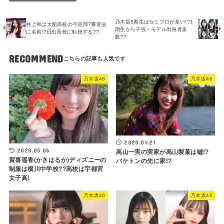
乃木坂5期生はセミプロが多い!?1
井上和は大船高校の弓道部?審査会
期生から子役・モデル出身者多
に名前!?日出高校に転校する??
数??
RECOMMEND
乃木坂46
乃木坂46
2020.04.21
2020.05.06
高山一実の実家が高山製菓は嘘!?
賀喜遥香(かきはるか)ディズニーの
バケトンの先に家!?
制服は横川中学校??高校は宇都宮
女子高!
乃木坂46
乃木坂46