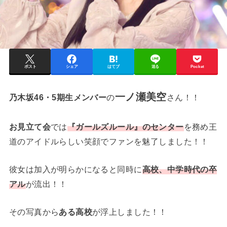
ポスト
シェア
はてブ
送る
Pocket
一ノ瀬美空
乃木坂46・5期生メンバー
の
さん！！
お見立て会
では
『ガールズルール』のセンター
を務め王
道のアイドルらしい笑顔でファンを魅了しました！！
彼女は加入が明らかになると同時に
高校、中学時代の卒
アル
が流出！！
その写真から
ある高校
が浮上しました！！