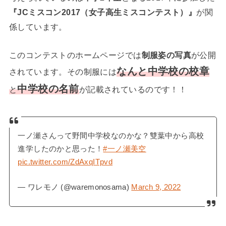
『JCミスコン2017（女子高生ミスコンテスト）』
が関
係しています。
このコンテストのホームページでは
制服姿の写真
が公開
なんと中学校の校章
されています。その制服には
中学校の名前
と
が記載されているのです！！
一ノ瀬さんって野間中学校なのかな？雙葉中から高校
進学したのかと思った！
#一ノ瀬美空
pic.twitter.com/ZdAxqITpvd
— ワレモノ (@waremonosama)
March 9, 2022