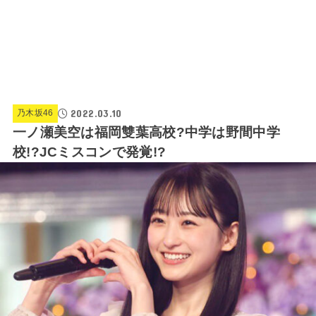
2022.03.10
乃木坂46
一ノ瀬美空は福岡雙葉高校?中学は野間中学
校!?JCミスコンで発覚!?