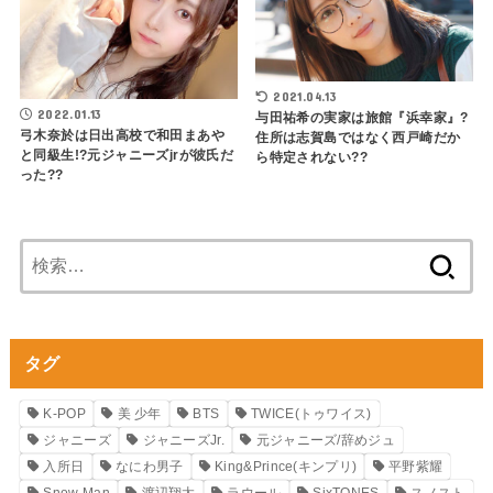
2021.04.13
2022.01.13
与田祐希の実家は旅館『浜幸家』?
弓木奈於は日出高校で和田まあや
住所は志賀島ではなく西戸崎だか
と同級生!?元ジャニーズjrが彼氏だ
ら特定されない??
った??
検
索:
タグ
K-POP
美 少年
BTS
TWICE(トゥワイス)
ジャニーズ
ジャニーズJr.
元ジャニーズ/辞めジュ
入所日
なにわ男子
King&Prince(キンプリ)
平野紫耀
Snow Man
渡辺翔太
ラウール
SixTONES
スノスト