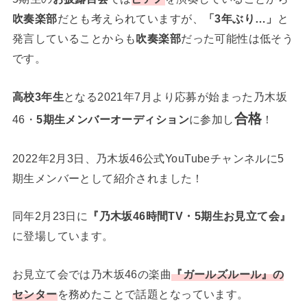
吹奏楽部
だとも考えられていますが、
「3年ぶり…」
と
発言していることからも
吹奏楽部
だった可能性は低そう
です。
高校3年生
となる2021年7月より応募が始まった乃木坂
合格
46・
5期生メンバーオーディション
に参加し
！
2022年2月3日、乃木坂46公式YouTubeチャンネルに5
期生メンバーとして紹介されました！
同年2月23日に
『乃木坂46時間TV・5期生お見立て会』
に登場しています。
お見立て会では乃木坂46の楽曲
『ガールズルール』の
センター
を務めたことで話題となっています。