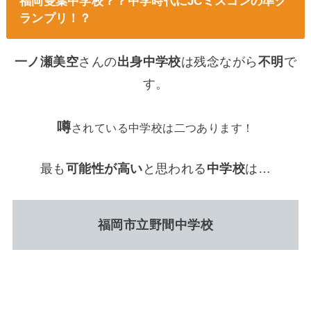
福岡雙葉中学校？？中学時代にJCミスコンの準グ
ランプリ！？
一ノ瀬美空
さんの
出身中学校
は残念ながら
不明
で
す。
噂
されている中学校は二つあります！
最も
可能性が高い
と思われる
中学校
は…
福岡市立野間中学校