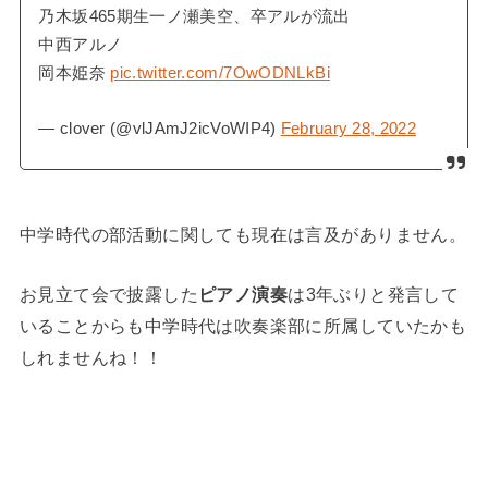
乃木坂465期生一ノ瀬美空、卒アルが流出
中西アルノ
岡本姫奈
pic.twitter.com/7OwODNLkBi
— clover (@vlJAmJ2icVoWIP4)
February 28, 2022
中学時代の部活動に関しても現在は言及がありません。
お見立て会で披露した
ピアノ演奏
は3年ぶりと発言して
いることからも中学時代は吹奏楽部に所属していたかも
しれませんね！！