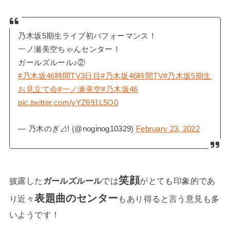
乃木坂5期生ライブ初パフォーマンス！
一ノ瀬美空ちゃんセンター！
ガールズルール♪②
#乃木坂46時間TV3日目
#乃木坂46時間TV
#乃木坂5期生
お見立て会
#一ノ瀬美空
#乃木坂46
pic.twitter.com/yYZ691L5O0
— 乃木のぎ⊿! (@noginog10329)
February 23, 2022
笑顔
披露した
ガールズルール
では
がとても印象的であ
表題曲のセンター
り近々
もあり得ると言う意見も多
いようです！