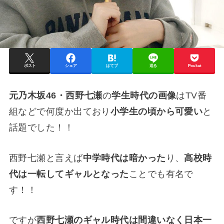
ポスト
シェア
はてブ
送る
Pocket
元乃木坂46・西野七瀬
の
学生時代の画像
はTV番
組などで何度か出ており
小学生の頃から可愛い
と
話題でした！！
西野七瀬と言えば
中学時代は暗かった
り、
高校時
代は一転してギャルとなった
ことでも有名で
す！！
ですが
西野七瀬のギャル時代は間違いなく日本一