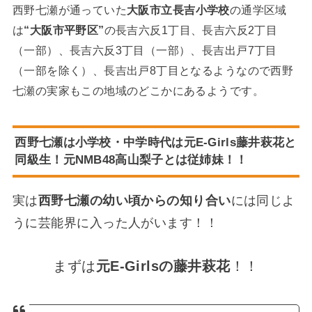
西野七瀬が通っていた
大阪市立長吉小学校
の通学区域
は
“大阪市平野区”
の長吉六反1丁目、長吉六反2丁目
（一部）、長吉六反3丁目（一部）、長吉出戸7丁目
（一部を除く）、長吉出戸8丁目となるようなので西野
七瀬の実家もこの地域のどこかにあるようです。
西野七瀬は小学校・中学時代は元E-Girls藤井萩花と
同級生！元NMB48高山梨子とは従姉妹！！
実は
西野七瀬の幼い頃からの知り合い
には同じよ
うに芸能界に入った人がいます！！
まずは
元E-Girlsの藤井萩花
！！