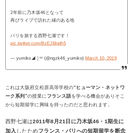
2年前に乃木坂46となって
再びライブで訪れた縁のある地
パリを旅する西野七瀬です！
pic.twitter.com/BzEJ6bjdh5
— yumiko◢ ￨⁴⁶ (@ngzk46_yumiko)
March 10, 2019
これは大阪府立松原高等学校の
“ヒューマン・ネットワ
ーク系列”
の授業に
フランス語
を学べる機会がありそこ
から短期留学に興味を持ったのだと思われます。
西野七瀬は
2011年8月21日に乃木坂46・1期生に
加入
したため
フランス・パリへの短期留学を断念