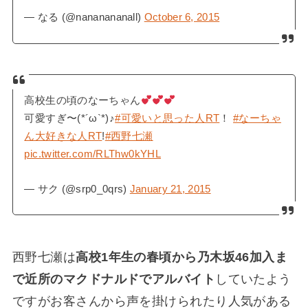
— なる (@nananananall)
October 6, 2015
高校生の頃のなーちゃん
可愛すぎ〜(*´ω`*)♪
#可愛いと思った人RT
！
#なーちゃ
ん大好きな人RT
!
#西野七瀬
pic.twitter.com/RLThw0kYHL
— サク (@srp0_0qrs)
January 21, 2015
西野七瀬は
高校1年生の春頃から乃木坂46加入ま
で近所のマクドナルドでアルバイト
していたよう
ですがお客さんから声を掛けられたり人気がある