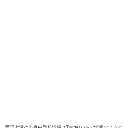
西野七瀬の出身中学校情報はTwitterからの情報のようで