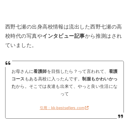
西野七瀬の出身高校情報は流出した西野七瀬の高
校時代の写真や
インタビュー記事
から推測はされ
ていました。
お母さんに
看護師
を目指したら？って言われて、
看護
コース
もある高校に入ったんです。
制服もかわいかっ
た
から。そこでは友達も出来て、やっと良い生活にな
って
引用：kk-bestsellers.com