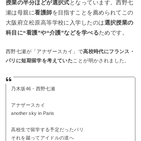
授業の半分ほどが選択式
となっています。西野七
瀬は母親に
看護師
を目指すことを薦められてこの
大阪府立松原高等学校に入学したのは
選択授業の
科目に“看護”や“介護”などを学べる
ためです。
西野七瀬が「アナザースカイ」で
高校時代にフランス・
パリに短期留学を考えていた
ことが明かされました。
乃木坂46・西野七瀬
アナザースカイ
another sky in Paris
高校生で留学する予定だったパリ
それを蹴ってアイドルの道へ