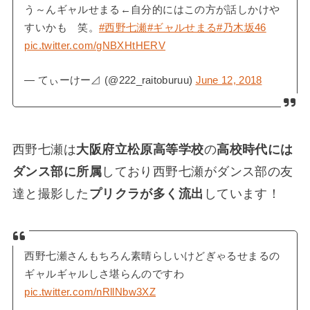
う～んギャルせまる←自分的にはこの方が話しかけや
すいかも 笑。
#西野七瀬
#ギャルせまる
#乃木坂46
pic.twitter.com/gNBXHtHERV
— てぃーけー⊿ (@222_raitoburuu)
June 12, 2018
西野七瀬は
大阪府立松原高等学校
の
高校時代には
ダンス部に所属
しており西野七瀬がダンス部の友
達と撮影した
プリクラが多く流出
しています！
西野七瀬さんもちろん素晴らしいけどぎゃるせまるの
ギャルギャルしさ堪らんのですわ
pic.twitter.com/nRllNbw3XZ