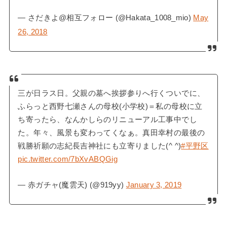
— さだきよ@相互フォロー (@Hakata_1008_mio)
May
26, 2018
三が日ラス日。父親の墓へ挨拶参りへ行くついでに、
ふらっと西野七瀬さんの母校(小学校)＝私の母校に立
ち寄ったら、なんかしらのリニューアル工事中でし
た。年々、風景も変わってくなぁ。真田幸村の最後の
戦勝祈願の志紀長吉神社にも立寄りました(^ ^)
#平野区
pic.twitter.com/7bXvABQGig
— 赤ガチャ(魔雲天) (@919yy)
January 3, 2019