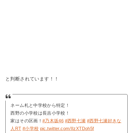
と判断されています！！
ネーム札と中学校から特定！
西野の小学校は長吉小学校！
家はその区画！
#乃木坂46
#西野七瀬
#西野七瀬好きな
人RT
#小学校
pic.twitter.com/IIzXTDoh5f