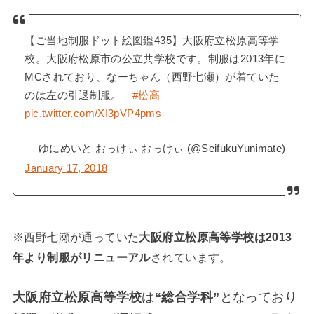
【ご当地制服ドット絵図鑑435】大阪府立松原高等学
校。大阪府松原市の公立共学校です。制服は2013年に
MCされており、なーちゃん（西野七瀬）が着ていた
のは左の引退制服。
#松高
pic.twitter.com/XI3pVP4pms
— ゆにめいと おっけぃ おっけぃ (@SeifukuYunimate)
January 17, 2018
※西野七瀬が通っていた
大阪府立松原高等学校は2013
年より制服がリニューアル
されています。
大阪府立松原高等学校
は
“総合学科”
となっており