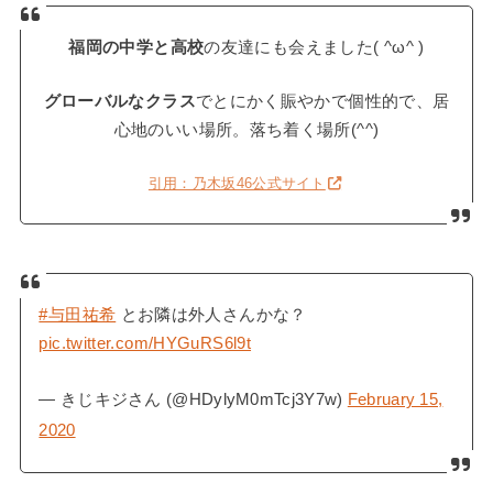
福岡の中学と高校
の友達にも会えました( ^ω^ )
グローバルなクラス
でとにかく賑やかで個性的で、居
心地のいい場所。落ち着く場所(^^)
引用：乃木坂46公式サイト
#与田祐希
とお隣は外人さんかな？
pic.twitter.com/HYGuRS6l9t
— きじキジさん (@HDylyM0mTcj3Y7w)
February 15,
2020