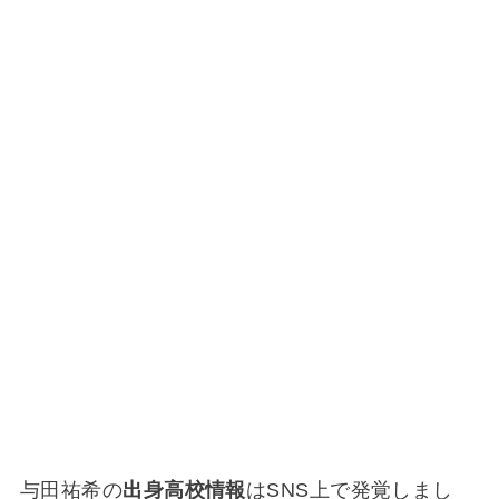
与田祐希の
出身高校情報
はSNS上で発覚しまし