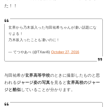
た！！
玄界から乃木坂入った与田祐希ちゃんが凄い話題にな
りよる！
乃木坂入ったことも凄いのに！
— てつやあべ (@TXavi6)
October 27, 2016
与田祐希が
玄界高等学校
のときに撮影したものと思
われる
ジャージ姿の写真
を見ると
玄界高校のジャー
ジと酷似
していることが分かります。