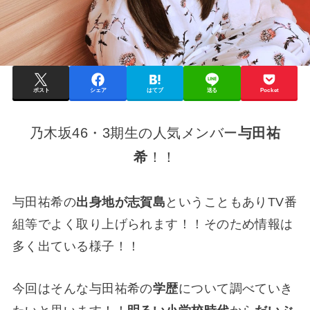
ポスト
シェア
はてブ
送る
Pocket
乃木坂46・3期生の人気メンバー
与田祐
希
！！
与田祐希の
出身地が志賀島
ということもありTV番
組等でよく取り上げられます！！そのため情報は
多く出ている様子！！
今回はそんな与田祐希の
学歴
について調べていき