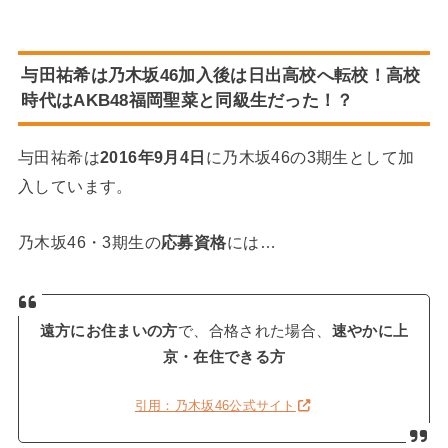
与田祐希は乃木坂46加入後は日出高校へ転校！高校
時代はAKB48福岡聖菜と同級生だった！？
与田祐希は
2016年9月4日
に乃木坂46の3期生として加
入しています。
乃木坂46・3期生の
応募資格
には…
遠方にお住まいの方
で、合格された場合、
速やかに上
京・在住できる方
引用：乃木坂46公式サイト