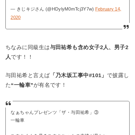
— きじキジさん (@HDylyM0mTcj3Y7w)
February 14,
2020
ちなみに同級生は
与田祐希も含め女子2人、男子2
人
です！！
与田祐希と言えば
「乃木坂工事中#101」
で披露し
た
“一輪車”
が有名です！
なぁちゃんプレゼンツ「ザ・与田祐希」③
一輪車