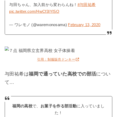
与田ちゃん、加入前から変わらんね！
#与田祐希
pic.twitter.com/HwCf3IYlSO
— ワレモノ (@waremonosama)
February 13, 2020
引用：制服販売ドンキー
与田祐希は
福岡で通っていた高校での部活
につい
て…
福岡の高校
で、
お菓子を作る部活動
に入っていまし
た！