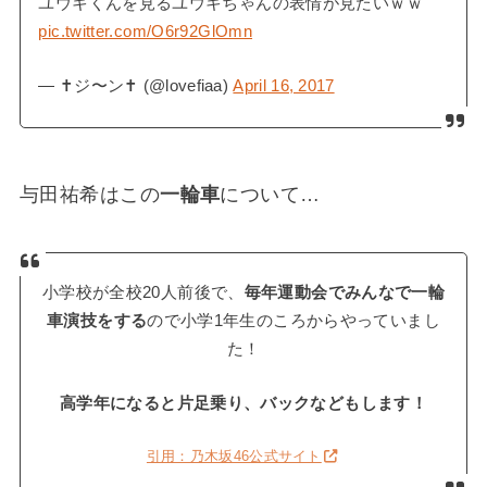
ユウキくんを見るユウキちゃんの表情が見たいｗｗ
pic.twitter.com/O6r92GlOmn
— ✝︎ジ〜ン✝︎ (@lovefiaa)
April 16, 2017
与田祐希はこの
一輪車
について…
小学校が全校20人前後で、
毎年運動会でみんなで一輪
車演技をする
ので小学1年生のころからやっていまし
た！
高学年になると片足乗り、バックなどもします！
引用：乃木坂46公式サイト