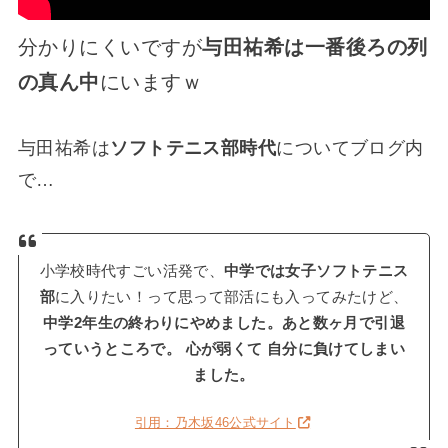
分かりにくいですが
与田祐希は一番後ろの列
の真ん中
にいますｗ
与田祐希は
ソフトテニス部時代
についてブログ内
で…
小学校時代すごい活発で、
中学では女子ソフトテニス
部
に入りたい！って思って部活にも入ってみたけど、
中学2年生の終わりにやめました。あと数ヶ月で引退
っていうところで。 心が弱くて 自分に負けてしまい
ました。
引用：乃木坂46公式サイト