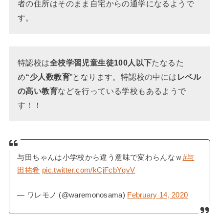
者の住所はそのまま自宅からの通学になるようで
す。
特認校は
全校学習児童生徒100人以下
たなるた
め
“少人数教育
”となります。特認校の中には
レベル
の高い教育
などを行っている学校もあるようで
す！！
与田ちゃんは小学校から違う意味で変わらんなｗ
#与
田祐希
pic.twitter.com/kCjFcbYgvV
— ワレモノ (@waremonosama)
February 14, 2020