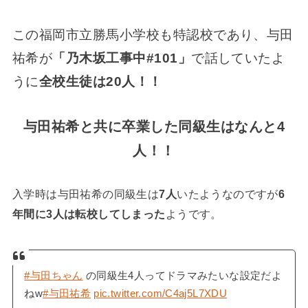
この福岡市立勝馬小学校も特認校であり、与田
祐希が
「乃木坂工事中#101」
で話していたよ
うに
全校生徒は20人！！
与田祐希と共に卒業した同級生はなんと4
人！！
入学時は与田祐希の同級生は
7人
いたようなのですが
6
年間に3人は転校してしまった
ようです。
#与田ちゃん
の同級生4人ってドラマみたいな設定だよ
ねw
#与田祐希
pic.twitter.com/C4aj5L7XDU