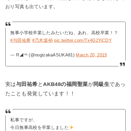
おり写真も出ています。
無事小学校卒業したみたいだね、あれ、高校卒業！？
#与田祐希
#乃木坂46
pic.twitter.com/Tx4G2YiCDY
— R◢⁴⁶ (@nogizakaASUKA81)
March 20, 2019
実は
与田祐希
と
AKB48の福岡聖菜
が
同級生
であっ
たことも発覚しています！！
私事ですが、
今日無事高校を卒業しました