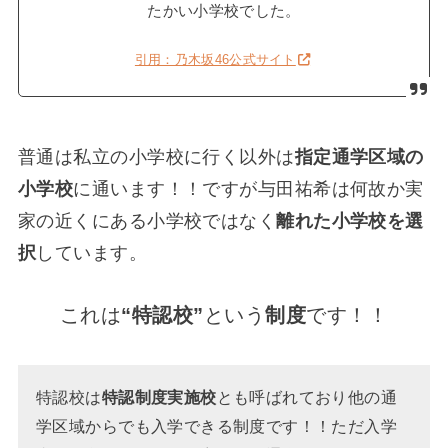
たかい小学校でした。
引用：乃木坂46公式サイト
普通は私立の小学校に行く以外は
指定通学区域の
小学校
に通います！！ですが与田祐希は何故か実
家の近くにある小学校ではなく
離れた小学校を選
択
しています。
これは
“特認校”
という
制度
です！！
特認校は
特認制度実施校
とも呼ばれており他の通
学区域からでも入学できる制度です！！ただ入学