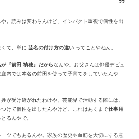
んや。読みは変わらんけど、インパクト重視で個性を出
なくて、単に
芸名の付け方の違い
ってことやねん。
名が『前田 禎穂』だから
なんや。お父さんは俳優デビュ
家庭内では本名の前田を使って子育てをしていたんや
う姓が受け継がれたわけや。芸能界で活動する際には、
をつけて個性を出したんやけど、これはあくまで
仕事用
っとるんやで。
ルーツでもあるんや。家族の歴史や血筋を大切にする意