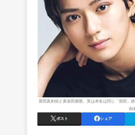
新田真剣佑と眞栄田郷敦、実は本名は同じ「前田」
由
ポスト
シェア