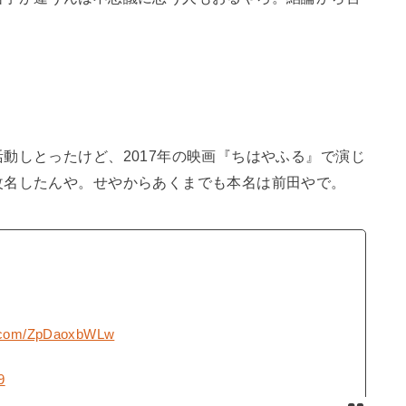
動しとったけど、2017年の映画『ちはやふる』で演じ
改名したんや。せやからあくまでも本名は前田やで。
er.com/ZpDaoxbWLw
9