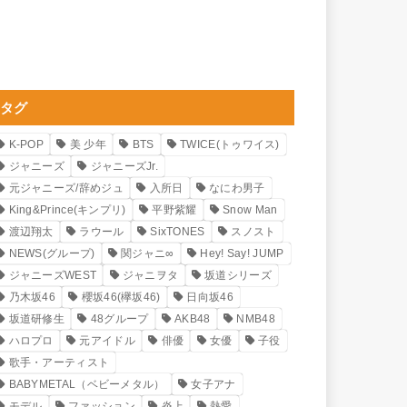
タグ
K-POP
美 少年
BTS
TWICE(トゥワイス)
ジャニーズ
ジャニーズJr.
元ジャニーズ/辞めジュ
入所日
なにわ男子
King&Prince(キンプリ)
平野紫耀
Snow Man
渡辺翔太
ラウール
SixTONES
スノスト
NEWS(グループ)
関ジャニ∞
Hey! Say! JUMP
ジャニーズWEST
ジャニヲタ
坂道シリーズ
乃木坂46
櫻坂46(欅坂46)
日向坂46
坂道研修生
48グループ
AKB48
NMB48
ハロプロ
元アイドル
俳優
女優
子役
歌手・アーティスト
BABYMETAL（ベビーメタル）
女子アナ
モデル
ファッション
炎上
熱愛