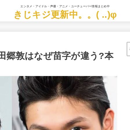
エンタメ・アイドル・声優・アニメ・ユーチューバー情報まとめ中
きじキジ更新中。。( ..)φ
田郷敦はなぜ苗字が違う?本