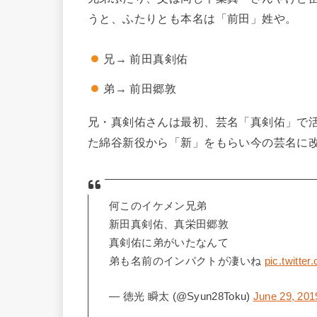
うと、ふたりとも本名は「前田」姓や。
兄→ 前田真剣佑
弟→ 前田郷敦
兄・真剣佑さんは最初、芸名「真剣佑」で活
た綿谷新役から「新」をもらい今の芸名に
何このイケメン兄弟
新田真剣佑、真栄田郷敦
真剣佑に弟がいたなんて
弟も名前のインパクトが凄いね
pic.twitt
— 徳光 瞬太 (@Syun28Toku)
June 29, 201