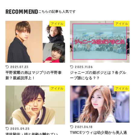
RECOMMEND
アイドル
アイドル
2021.07.23
2025.11.06
平野紫耀の弟はマジプリの平野泰
ジャニーズの姫ポジとは？各グル
新？親戚説浮上！
ープ誰になる？？
アイドル
アイドル
2021.06.18
2025.09.25
TWICEツウィは幼少期から美人過
道枝駿佑・姉と年齢が離れてい