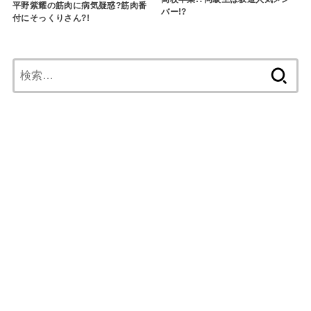
平野紫耀の筋肉に病気疑惑?筋肉番
バー!?
付にそっくりさん?!
検
索: