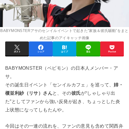
BABYMONSTERアサのセンイルイベントで起きた“家族＆彼氏騒動”をまと
めた記事のアイキャッチ画像
ポスト
シェア
はてブ
送る
Pocket
BABYMONSTER（ベビモン）の日本人メンバー・ア
サ。
その誕生日イベント「センイルカフェ」を巡って、
姉・
榎並利紗（リサ）さん
と、その
彼氏
が“しゃしゃり出
た”としてファンから強い反発が起き、ちょっとした炎
上状態になってしもたんや。
今回はその一連の流れを、ファンの意見も含めて関西弁