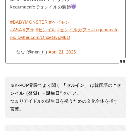
kogumacafeでセンイルの装飾
#BABYMONSTER
#ベビモン
#ASA
#アサ
#センイル
#センイルカフェ
#kogumacafe
pic.twitter.com/QhqeGvgMkO
— なな (@nnn_t_)
April 21, 2025
※K-POP界隈でよく聞く
「セルイン」
は韓国語の
“セ
ンイル（생일）＝誕生日”
のこと。
つまりアイドルの誕生日を祝うための文化全体を指す
言葉。