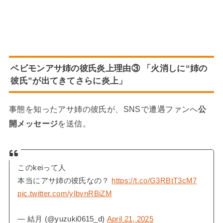
ベビモンアサ姉の彼氏炎上理由③ 「火消しに“姉の
彼氏”が出てきてさらに炎上」
事態を知ったアサ姉の彼氏が、SNSで遭遇ファンへ
公
開メッセージ
を送信。
このkeiって人
本当にアサ姉の彼氏なの？
https://t.co/G3RBtT3cM7
pic.twitter.com/yIbvnRBiZM
— 結月 (@yuzuki0615_d)
April 21, 2025