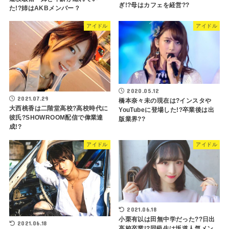
ぎ!?母はカフェを経営??
た!?姉はAKBメンバー？
アイドル
アイドル
2020.05.12
2021.07.29
橋本奈々未の現在は?インスタや
大西桃香は二階堂高校?高校時代に
YouTubeに登場した!?卒業後は出
彼氏?SHOWROOM配信で偉業達
版業界??
成!?
アイドル
アイドル
2021.06.18
小栗有以は田無中学だった??日出
2021.06.18
高校卒業!?同級生は坂道人気メン