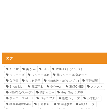
タグ
K-POP
美 少年
BTS
TWICE(トゥワイス)
ジャニーズ
ジャニーズJr.
元ジャニーズ/辞めジュ
入所日
なにわ男子
King&Prince(キンプリ)
平野紫耀
Snow Man
渡辺翔太
ラウール
SixTONES
スノスト
NEWS(グループ)
関ジャニ∞
Hey! Say! JUMP
ジャニーズWEST
ジャニヲタ
坂道シリーズ
乃木坂46
櫻坂46(欅坂46)
日向坂46
坂道研修生
48グループ