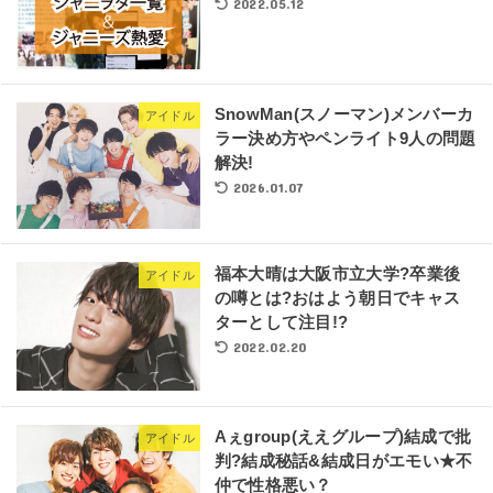
2022.05.12
SnowMan(スノーマン)メンバーカ
アイドル
ラー決め方やペンライト9人の問題
解決!
2026.01.07
福本大晴は大阪市立大学?卒業後
アイドル
の噂とは?おはよう朝日でキャス
ターとして注目!?
2022.02.20
Aぇgroup(ええグループ)結成で批
アイドル
判?結成秘話&結成日がエモい★不
仲で性格悪い？