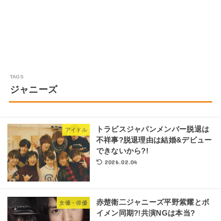
ジャニーズ
トラビスジャパンメンバー脱退は
アイドル
不祥事?脱退理由は結婚&デビュー
できないから?!
2026.02.04
赤楚衛二ジャニーズ平野紫耀とボ
女優・俳優
イメン同期?!共演NGは本当?