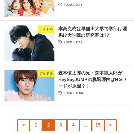
2022.02.17
本高克樹は早稲田大学で学部は理
アイドル
系!?大学院の研究室は??
2022.02.17
森本慎太郎の兄・森本龍太郎が
アイドル
HeySayJUMPの脱退理由はNGワ
ードが原因？！
2026.02.04
＜
1
2
3
4
…
15
＞