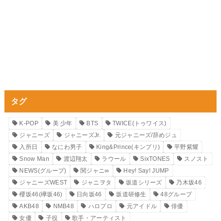
タグ
K-POP
美 少年
BTS
TWICE(トゥワイス)
ジャニーズ
ジャニーズJr.
元ジャニーズ/辞めジュ
入所日
なにわ男子
King&Prince(キンプリ)
平野紫耀
Snow Man
渡辺翔太
ラウール
SixTONES
スノスト
NEWS(グループ)
関ジャニ∞
Hey! Say! JUMP
ジャニーズWEST
ジャニヲタ
坂道シリーズ
乃木坂46
櫻坂46(欅坂46)
日向坂46
坂道研修生
48グループ
AKB48
NMB48
ハロプロ
元アイドル
俳優
女優
子役
歌手・アーティスト