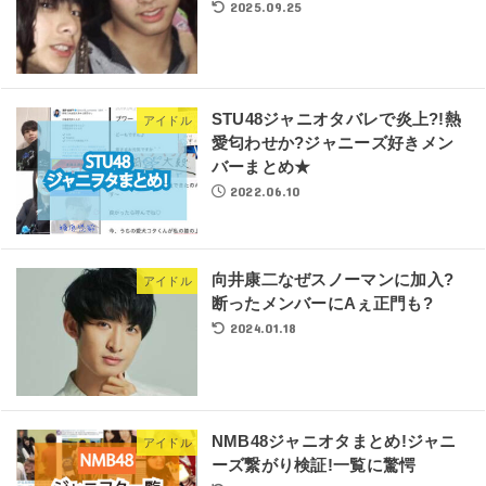
2025.09.25
STU48ジャニオタバレで炎上?!熱
アイドル
愛匂わせか?ジャニーズ好きメン
バーまとめ★
2022.06.10
向井康二なぜスノーマンに加入?
アイドル
断ったメンバーにAぇ正門も?
2024.01.18
NMB48ジャニオタまとめ!ジャニ
アイドル
ーズ繋がり検証!一覧に驚愕