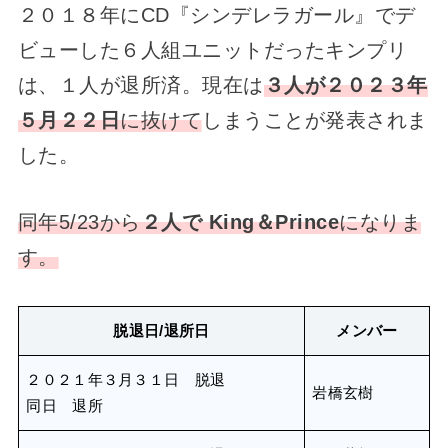
２０１８年にCD『シンデレラガール』でデ
ビューした６人組ユニットだったキンプリ
は、１人が退所済。現在は
３人が２０２３年
５月２２日
に抜けて
しまうことが発表されま
した。
同年5/23から
２人で King＆Prince
になりま
す。
脱退日/退所日
メンバー
２０２１年３月３１日 脱退
岩橋玄樹
同日 退所