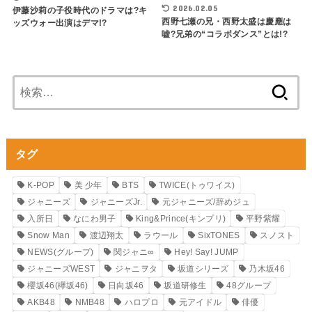
2026.02.05
伊藤沙莉の子役時代のドラマは?キ
西野七瀬の兄・西野太盛は慶應は
ッズウォー出演はデマ!?
嘘?兄弟の“コラボダンス”とは!?
検
索:
タグ
K-POP
美 少年
BTS
TWICE(トゥワイス)
ジャニーズ
ジャニーズJr.
元ジャニーズ/辞めジュ
入所日
なにわ男子
King&Prince(キンプリ)
平野紫耀
Snow Man
渡辺翔太
ラウール
SixTONES
スノスト
NEWS(グループ)
関ジャニ∞
Hey! Say! JUMP
ジャニーズWEST
ジャニヲタ
坂道シリーズ
乃木坂46
櫻坂46(欅坂46)
日向坂46
坂道研修生
48グループ
AKB48
NMB48
ハロプロ
元アイドル
俳優