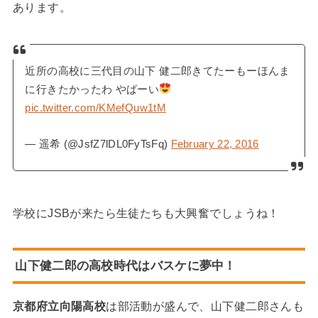
あります。
近所の高校に三代目の山下 健二郎きてたーもーほんま
に行きたかったわ やばーい
pic.twitter.com/KMefQuw1tM
— 遥希 (@JsfZ7lDL0FyTsFq)
February 22, 2016
学校にJSBが来たら生徒たちも大興奮でしょうね！
山下健二郎の高校時代はバスケに夢中！
京都府立向陽高校
は部活動が盛んで、山下健二郎さんも