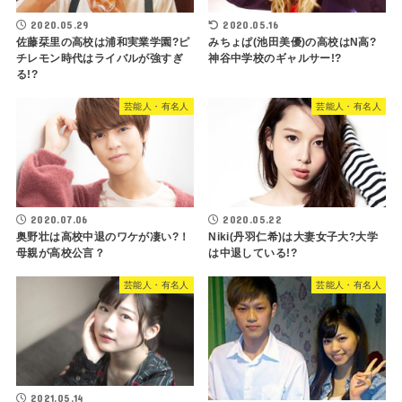
2020.05.29
2020.05.16
佐藤栞里の高校は浦和実業学園?ピ
みちょぱ(池田美優)の高校はN高?
チレモン時代はライバルが強すぎ
神谷中学校のギャルサー!?
る!?
芸能人・有名人
芸能人・有名人
2020.07.06
2020.05.22
奥野壮は高校中退のワケが凄い?！
Niki(丹羽仁希)は大妻女子大?大学
母親が高校公言？
は中退している!?
芸能人・有名人
芸能人・有名人
2021.05.14