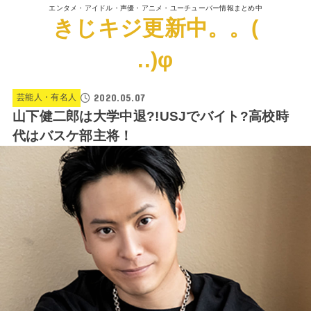
エンタメ・アイドル・声優・アニメ・ユーチューバー情報まとめ中
きじキジ更新中。。(
..)φ
2020.05.07
芸能人・有名人
山下健二郎は大学中退?!USJでバイト?高校時
代はバスケ部主将！