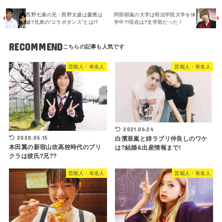
西野七瀬の兄・西野太盛は慶應は
阿部顕嵐の大学は明治学院大学を休
嘘?兄弟の“コラボダンス”とは!?
学中?!現在は?文学部だった！
RECOMMEND
芸能人・有名人
芸能人・有名人
2021.06.24
2020.05.15
白濱亜嵐と姉ラブリ仲良しのワケ
本田翼の新宿山吹高校時代のプリ
は?結婚&出産情報まで!
クラは彼氏?兄??
芸能人・有名人
芸能人・有名人