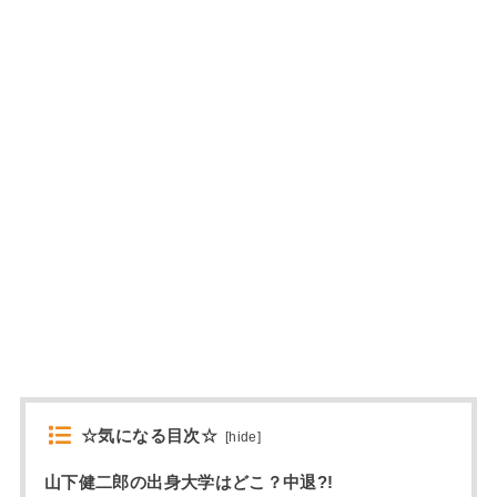
☆気になる目次☆
[
hide
]
山下健二郎の出身大学はどこ？中退?!