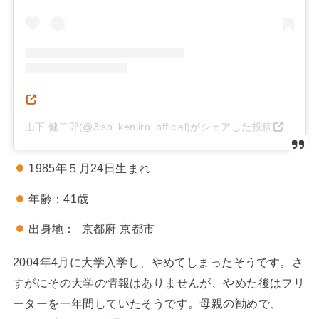
山下 健二郎(@3jsb_kenjiro_official)がシェアした投稿
–
20
1985年５月24日生まれ
年齢：41歳
出身地： 京都府 京都市
2004年4月に大学入学し、やめてしまったそうです。さ
すがにその大学の情報はありませんが、やめた後はフリ
ーターを一年間していたそうです。母親の勧めで、