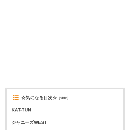
☆気になる目次☆
[
hide
]
KAT-TUN
ジャニーズWEST