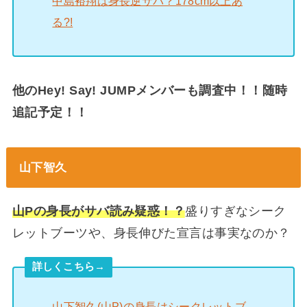
中島裕翔は身長逆サバ？178cm以上あ
る?!
他のHey! Say! JUMPメンバーも調査中！！随時
追記予定！！
山下智久
山Pの身長がサバ読み疑惑！？
盛りすぎなシーク
レットブーツや、身長伸びた宣言は事実なのか？
詳しくこちら→
山下智久(山P)の身長はシークレットブ