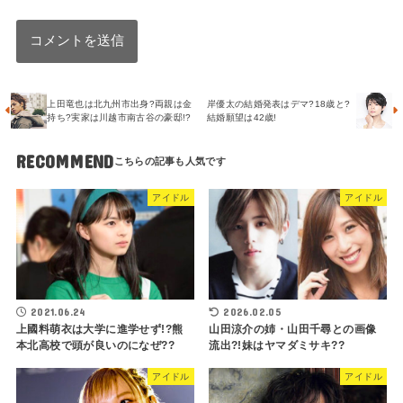
上田竜也は北九州市出身?両親は金
岸優太の結婚発表はデマ?18歳と?
持ち?実家は川越市南古谷の豪邸!?
結婚願望は42歳!
RECOMMEND
アイドル
アイドル
2021.06.24
2026.02.05
上國料萌衣は大学に進学せず!?熊
山田涼介の姉・山田千尋との画像
本北高校で頭が良いのになぜ??
流出?!妹はヤマダミサキ??
アイドル
アイドル