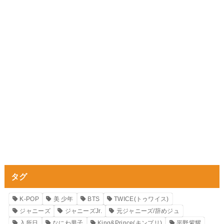
タグ
K-POP
美 少年
BTS
TWICE(トゥワイス)
ジャニーズ
ジャニーズJr.
元ジャニーズ/辞めジュ
入所日
なにわ男子
King&Prince(キンプリ)
平野紫耀