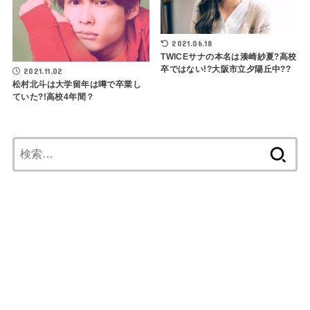
2021.06.18
TWICEサナの本名は湊崎紗夏?高校
卒ではない!?大阪市立夕陽丘中??
2021.11.02
松村北斗は大学留年は噂で卒業し
ていた?!高校4年間？
検
索: