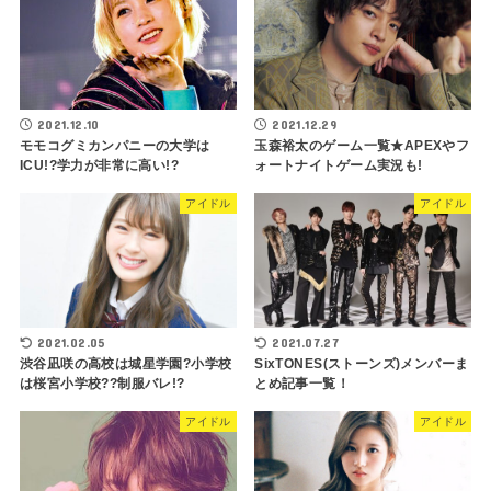
2021.12.10
2021.12.29
モモコグミカンパニーの大学は
玉森裕太のゲーム一覧★APEXやフ
ICU!?学力が非常に高い!?
ォートナイトゲーム実況も!
アイドル
アイドル
2021.02.05
2021.07.27
渋谷凪咲の高校は城星学園?小学校
SixTONES(ストーンズ)メンバーま
は桜宮小学校??制服バレ!?
とめ記事一覧！
アイドル
アイドル