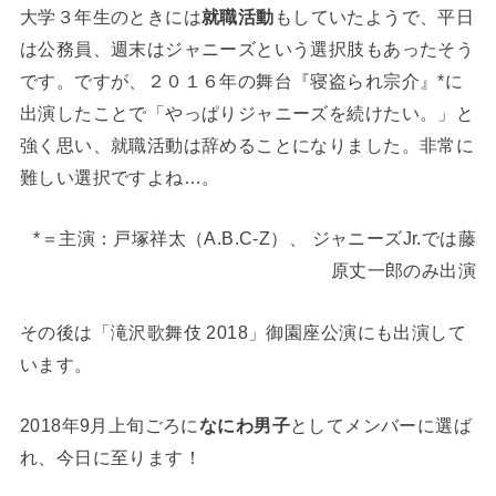
大学３年生のときには
就職活動
もしていたようで、平日
は公務員、週末はジャニーズという選択肢もあったそう
です。ですが、２０１６年の舞台『寝盗られ宗介』*に
出演したことで「やっぱりジャニーズを続けたい。」と
強く思い、就職活動は辞めることになりました。非常に
難しい選択ですよね…。
*＝主演：戸塚祥太（A.B.C-Z）、 ジャニーズJr.では藤
原丈一郎のみ出演
その後は「滝沢歌舞伎 2018」御園座公演にも出演して
います。
2018年9月上旬ごろに
なにわ男子
としてメンバーに選ば
れ、今日に至ります！