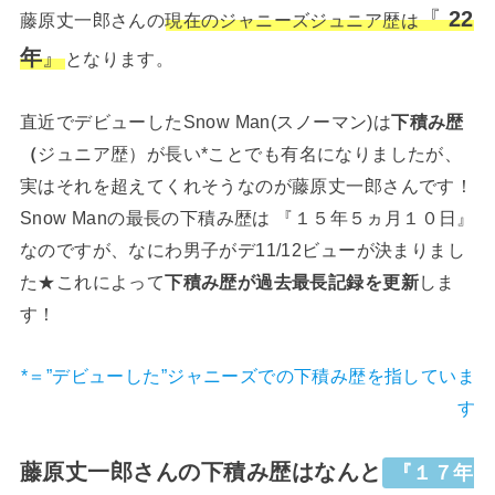
『
22
藤原丈一郎さんの
現在のジャニーズジュニア歴は
年
』
となります。
直近でデビューしたSnow Man(スノーマン)は
下積み歴
（
ジュニア歴）が長い*ことでも有名になりましたが、
実はそれを超えてくれそうなのが藤原丈一郎さんです！
Snow Manの最長の下積み歴は 『１５年５ヵ月１０日』
なのですが、なにわ男子がデ11/12ビューが決まりまし
た★これによって
下積み歴が過去最長記録を更新
しま
す！
*＝”デビューした”ジャニーズでの下積み歴を指していま
す
藤原丈一郎さんの下積み歴はなんと
『１７年