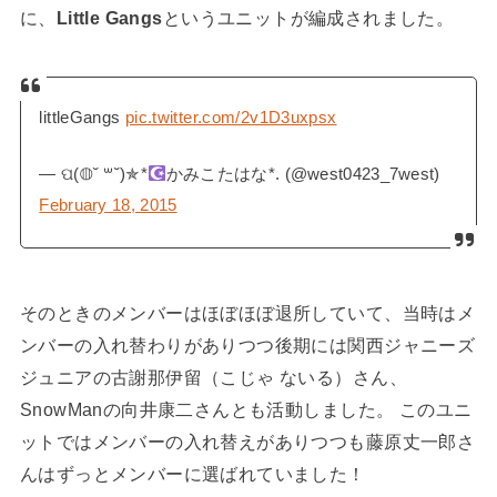
に、
Little Gangs
というユニットが編成されました。
littleGangs
pic.twitter.com/2v1D3uxpsx
— ପ(◍˘ ꒳˘)✯*
かみこたはな*. (@west0423_7west)
February 18, 2015
そのときのメンバーはほぼほぼ退所していて、当時はメ
ンバーの入れ替わりがありつつ後期には関西ジャニーズ
ジュニアの古謝那伊留（こじゃ ないる）さん、
SnowManの向井康二さんとも活動しました。 このユニ
ットではメンバーの入れ替えがありつつも藤原丈一郎さ
んはずっとメンバーに選ばれていました！