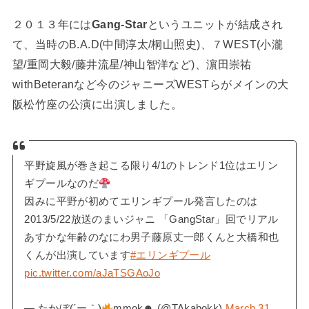
２０１３年には
Gang-Star
というユニットが結成され
て、当時のB.A.D(中間淳太/桐山照史)、７WEST(小瀧
望/重岡大毅/藤井流星/神山智洋など)、濵田崇祐
withBeteranなど今のジャニーズWESTらがメインの大
阪松竹座の公演に出演しました。
平野旋風が巻き起こる限り4/1のトレンド1位はエリン
ギプールなのだ
因みに平野が初めてエリンギプール発言したのは
2013/5/22放送のまいジャニ 「GangStar」回でリアル
あすかな年齢のなにわ男子藤原丈一郎くんと大橋和也
くんが出演しています
#エリンギプール
pic.twitter.com/aJaTSGAoJo
— たかぼ(´ー｀)
mmok☻ (@TAkabokk)
March 31,