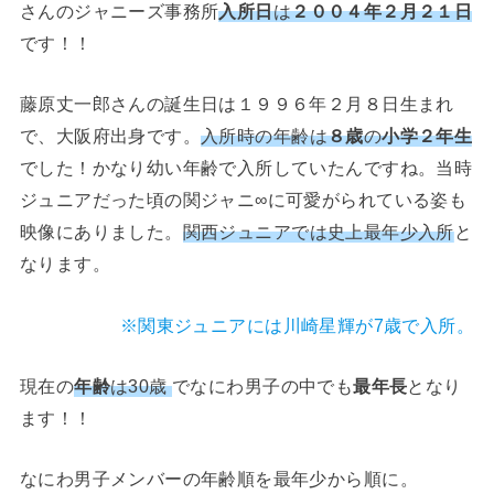
さんのジャニーズ事務所
入所日
は
２００４年２月２１日
です！！
藤原丈一郎さんの誕生日は１９９６年２月８日生まれ
で、大阪府出身です。
入所時の年齢は
８歳
の
小学２年生
でした！かなり幼い年齢で入所していたんですね。当時
ジュニアだった頃の関ジャニ∞に可愛がられている姿も
映像にありました。
関西ジュニアでは史上最年少入所
と
なります。
※関東ジュニアには川崎星輝が7歳で入所。
現在の
年齢
は30歳
でなにわ男子の中でも
最年長
となり
ます！！
なにわ男子メンバーの年齢順を最年少から順に。