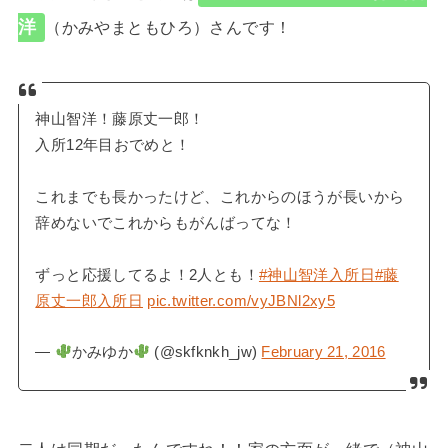
洋
（かみやまともひろ）さんです！
神山智洋！藤原丈一郎！
入所12年目おでめと！
これまでも長かったけど、これからのほうが長いから
辞めないでこれからもがんばってな！
ずっと応援してるよ！2人とも！
#神山智洋入所日
#藤
原丈一郎入所日
pic.twitter.com/vyJBNl2xy5
—
かみゆか
(@skfknkh_jw)
February 21, 2016