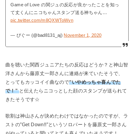
Game of Love の関ジュの反応が良かったことを知っ
て丈くんにニコちゃんスタンプ送る神ちゃん…
pic.twitter.com/m8QXWToWvn
— ぴぐー (@bad8131_aj)
November 1, 2020
曲を聴いた関西ジュニアたちの反応はどうか？と神山智
洋さんから藤原丈一郎さんに連絡が来ていたそうで、
とってもカッコイイ曲なので
“いやめっちゃ喜んでた
で！”
と伝えたらニコっとした顔のスタンプが送られて
きたそうです☆
歌割は神山さんが決めたわけではなかったのですが、ラ
ストの”Get Down!!”というソロパートを藤原丈一郎さん
がやっていると聞いてとても喜んでいたそうです！