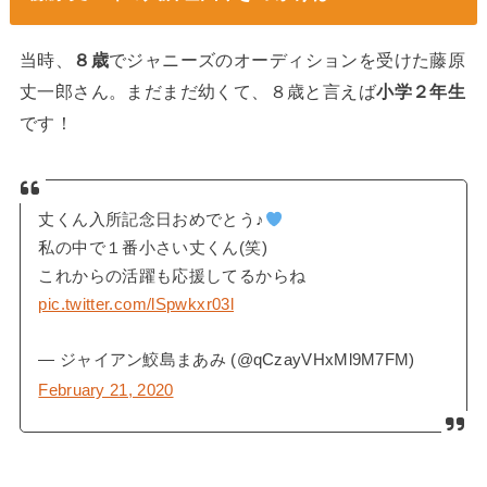
当時、
８歳
でジャニーズのオーディションを受けた藤原
丈一郎さん。まだまだ幼くて、８歳と言えば
小学２年生
です！
丈くん入所記念日おめでとう♪
私の中で１番小さい丈くん(笑)
これからの活躍も応援してるからね
pic.twitter.com/lSpwkxr03l
— ジャイアン鮫島まあみ (@qCzayVHxMl9M7FM)
February 21, 2020