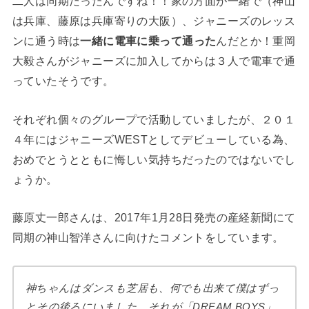
二人は同期だったんですね！！家の方面が一緒で（神山
は兵庫、藤原は兵庫寄りの大阪）、ジャニーズのレッス
ンに通う時は
一緒に電車に乗って通った
んだとか！重岡
大毅さんがジャニーズに加入してからは３人で電車で通
っていたそうです。
それぞれ個々のグループで活動していましたが、２０１
４年にはジャニーズWESTとしてデビューしている為、
おめでとうとともに悔しい気持ちだったのではないでし
ょうか。
藤原丈一郎さんは、2017年1月28日発売の産経新聞にて
同期の神山智洋さんに向けたコメントをしています。
神ちゃんはダンスも芝居も、何でも出来て僕はずっ
とその後ろにいました。それが「DREAM BOYS」