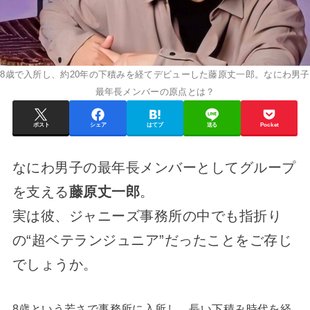
8歳で入所し、約20年の下積みを経てデビューした藤原丈一郎。なにわ男子
最年長メンバーの原点とは？
ポスト
シェア
はてブ
送る
Pocket
なにわ男子の最年長メンバーとしてグループ
を支える
藤原丈一郎
。
実は彼、ジャニーズ事務所の中でも指折り
の“超ベテランジュニア”だったことをご存じ
でしょうか。
8歳という若さで事務所に入所し、長い下積み時代を経