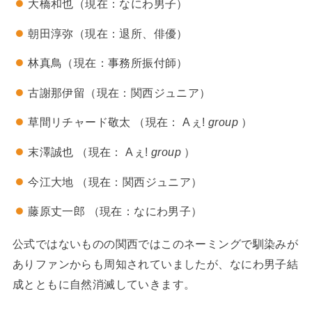
大橋和也（現在：なにわ男子）
朝田淳弥（現在：退所、俳優）
林真鳥（現在：事務所振付師）
古謝那伊留（現在：関西ジュニア）
草間リチャード敬太 （現在： Aぇ!
group
）
末澤誠也 （現在： Aぇ!
group
）
今江大地 （現在：関西ジュニア）
藤原丈一郎 （現在：なにわ男子）
公式ではないものの関西ではこのネーミングで馴染みが
ありファンからも周知されていましたが、なにわ男子結
成とともに自然消滅していきます。