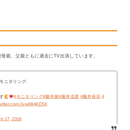
母親、父親ともに過去にTV出演しています。
モニタリング.
す
#モニタリング
#藤井家
#藤井流星
#藤井萩花
#
twitter.com/Jvw684KD5X
h 17, 2016