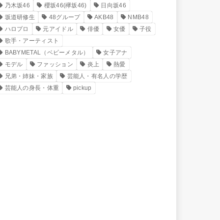
乃木坂46
櫻坂46(欅坂46)
日向坂46
坂道研修生
48グループ
AKB48
NMB48
ハロプロ
元アイドル
俳優
女優
子役
歌手・アーティスト
BABYMETAL（ベビーメタル）
女子アナ
モデル
ファッション
炎上
熱愛
兄弟・姉妹・家族
芸能人・有名人の学歴
芸能人の身長・体重
pickup