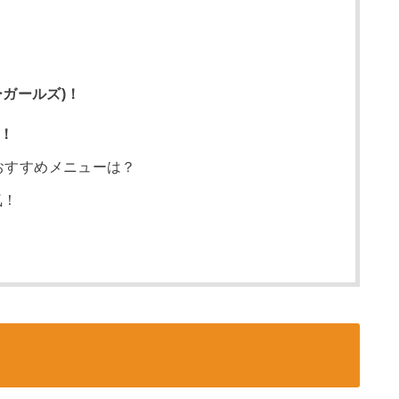
イーガールズ)！
営！
おすすめメニューは？
気！