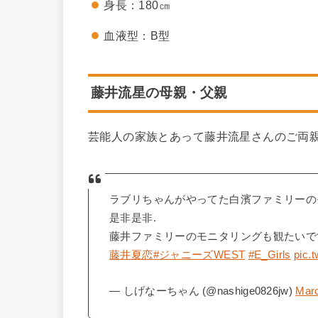
身長：180㎝
血液型：B型
藤井流星の母親・父親
芸能人の家族とあって藤井流星さんのご両親
ラブリちゃんがやってた白濱ファミリーの
是非是非.
藤井ファミリーのモニタリングも観たいで
藤井夏恋
#ジャニーズWEST
#E_Girls
pic.
— しげなーちゃん (@nashige0826jw)
Marc