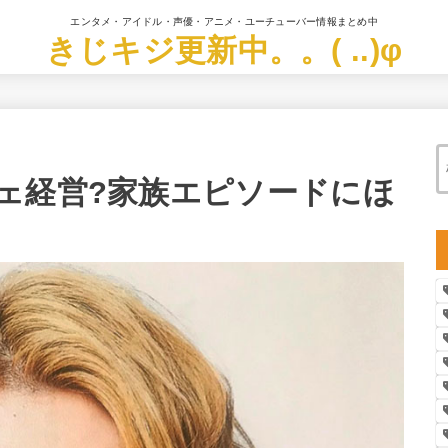
エンタメ・アイドル・声優・アニメ・ユーチューバー情報まとめ中
きじキジ更新中。。( ..)φ
ェ経営?家族エピソードにほ