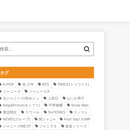
検
索:
タグ
K-POP
美 少年
BTS
TWICE(トゥワイス)
ジャニーズ
ジャニーズJr.
元ジャニーズ/辞めジュ
入所日
なにわ男子
King&Prince(キンプリ)
平野紫耀
Snow Man
渡辺翔太
ラウール
SixTONES
スノスト
NEWS(グループ)
関ジャニ∞
Hey! Say! JUMP
ジャニーズWEST
ジャニヲタ
坂道シリーズ