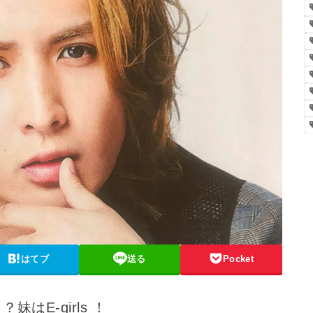
はてブ
送る
Pocket
E-girls ！