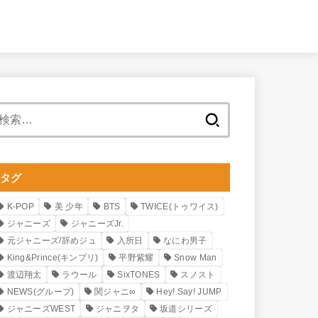
検
索:
タグ
K-POP
美 少年
BTS
TWICE(トゥワイス)
ジャニーズ
ジャニーズJr.
元ジャニーズ/辞めジュ
入所日
なにわ男子
King&Prince(キンプリ)
平野紫耀
Snow Man
渡辺翔太
ラウール
SixTONES
スノスト
NEWS(グループ)
関ジャニ∞
Hey! Say! JUMP
ジャニーズWEST
ジャニヲタ
坂道シリーズ