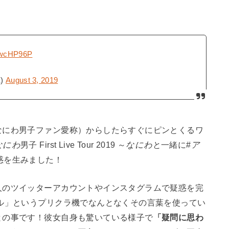
rkwcHP96P
E)
August 3, 2019
なにわ男子ファン愛称）からしたらすぐにピンとくるワ
なにわ
男子 First Live Tour 2019 ～
なにわ
と一緒に#
ア
惑を生みました！
人のツイッターアカウントやインスタグラムで疑惑を完
ル」というプリクラ機でなんとなくその言葉を使ってい
との事です！彼女自身も驚いている様子で
「疑問に思わ