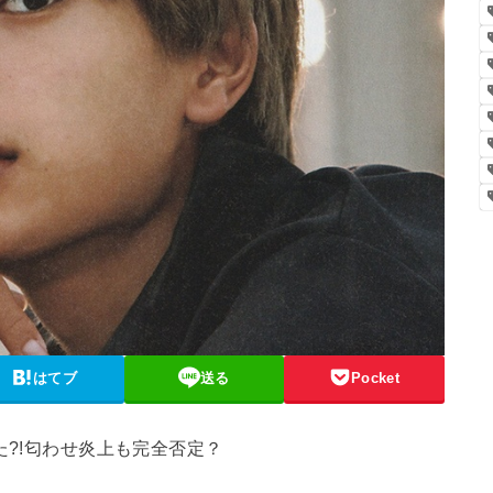
はてブ
送る
Pocket
た?!匂わせ炎上も完全否定？