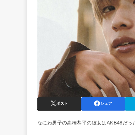
ポスト
シェア
なにわ男子の高橋恭平の彼女はAKB48だっ