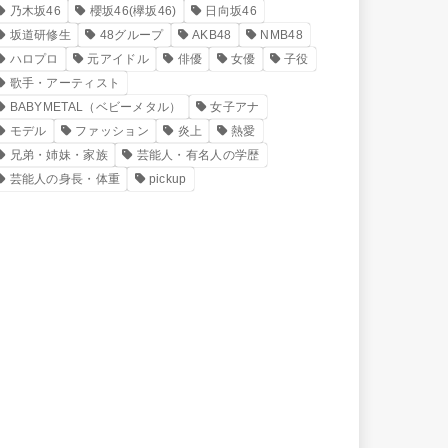
乃木坂46
櫻坂46(欅坂46)
日向坂46
坂道研修生
48グループ
AKB48
NMB48
ハロプロ
元アイドル
俳優
女優
子役
歌手・アーティスト
BABYMETAL（ベビーメタル）
女子アナ
モデル
ファッション
炎上
熱愛
兄弟・姉妹・家族
芸能人・有名人の学歴
芸能人の身長・体重
pickup