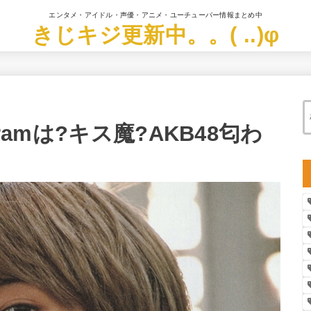
エンタメ・アイドル・声優・アニメ・ユーチューバー情報まとめ中
きじキジ更新中。。( ..)φ
ramは?キス魔?AKB48匂わ