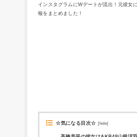
インスタグラムにWデートが流出！元彼女
報をまとめました！
☆気になる目次☆
[
hide
]
高橋恭平の彼女はAKB48山根涼