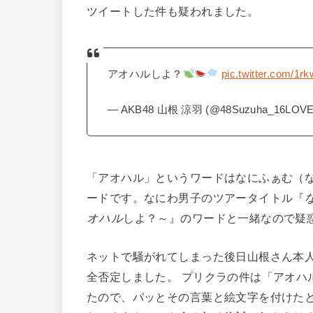
ツイートした件も疑われました。
アオハルしよ？
pic.twitter.com/1
— AKB48 山根 涼羽 (@48Suzuha_16LOV
「アオハル」というワードはなにふぁむ（
ードです。なにわ男子のツアータイトル『
オハル
しよ？～』のワードと一緒なので疑
ネットで騒がれてしまった後日山根さん本
全否定しました。 プリクラの件は「アオハ
たので、パッとその言葉と絵文字を付けた