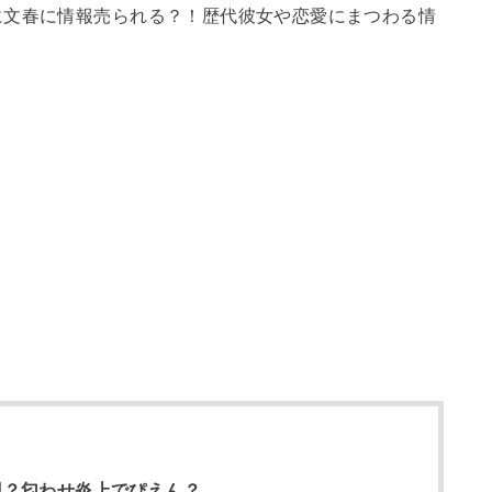
に文春に情報売られる？！歴代彼女や恋愛にまつわる情
羽？匂わせ炎上でぴえん？