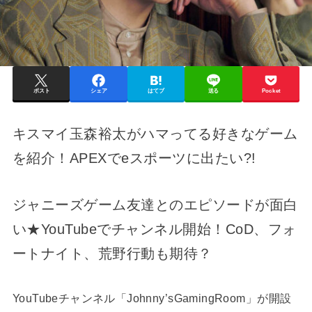
ポスト
シェア
はてブ
送る
Pocket
キスマイ玉森裕太がハマってる好きなゲーム
を紹介！APEXでeスポーツに出たい?!
ジャニーズゲーム友達とのエピソードが面白
い★YouTubeでチャンネル開始！CoD、フォ
ートナイト、荒野行動も期待？
YouTubeチャンネル「Johnny’sGamingRoom」が開設