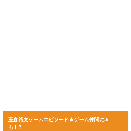
玉森裕太ゲームエピソード★ゲーム仲間にJr.
も！?