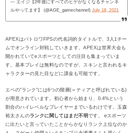
— エイジ【2年後にすべてのヒゲがなくなるチャンネ
ルやってます】 (@AGE_gamechannel)
July 18, 2021
APEXはバトロワFPSの代名詞的タイトルで、3人1チー
ムでオンライン対戦していきます。APEXは世界大会も
開かれていてeスポーツとしての注目も集まっていま
す。基本プレイは無料なのですが、スキンと言われるキ
ャラクターの見た目などに課金も可能です。
エペの”ランク”には6つの階層(＝ティアと呼ばれている)
が用意されています。初心者から始まり、0.4%という
割合のハイレベルなプレイヤーまでいるわけです。玉森
裕太さんの
ランクに関してはまだ不明
です。 eスポーツ
に出たいと言っていたことからかなりランク上位なのか
も…？ゲーム仲間というキンプリ永瀬廉さんも恐らく