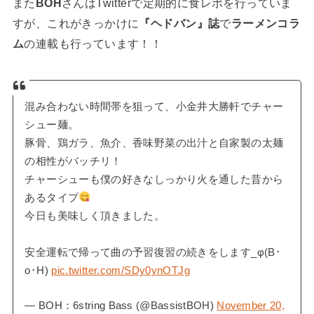
また
BOH
さんはTwitterで定期的に食レポを行っていま
すが、これがきっかけに
『ヘドバン』誌
で
ラーメンコラ
ム
の連載も行っています！！
混み合わない時間帯を狙って、小金井大勝軒でチャー
シュー麺。
豚骨、鶏ガラ、魚介、香味野菜の出汁と自家製の太麺
の相性がバッチリ！
チャーシューも僕の好きなしっかり火を通した昔から
あるタイプ
今日も美味しく頂きました。
安全運転で帰って曲の予習復習の続きをします_φ(B･
o･H)
pic.twitter.com/SDy0ynOTJg
— BOH：6string Bass (@BassistBOH)
November 20,