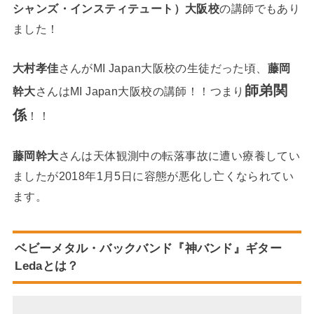
シャンズ・インスティテュート）大阪校
の講師でもあり
ました！
大村孝佳
さんがMI Japan大阪校の生徒だった頃、
藤岡
師弟関
幹大
さんはMI Japan大阪校の講師！！つまり
係
！！
藤岡幹大
さんは天体観測中の転落事故に遭い療養してい
ましたが2018年1月5日に容態が悪化し亡くなられてい
ます。
ベビーメタル・バックバンド『神バンド』ギター
Leda
とは？