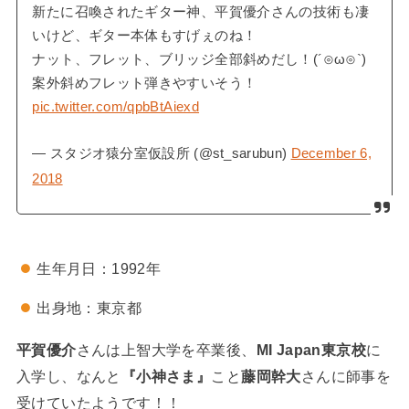
新たに召喚されたギター神、平賀優介さんの技術も凄
いけど、ギター本体もすげぇのね！
ナット、フレット、ブリッジ全部斜めだし！(´⊙ω⊙`)
案外斜めフレット弾きやすいそう！
pic.twitter.com/qpbBtAiexd
— スタジオ猿分室仮設所 (@st_sarubun)
December 6,
2018
生年月日：1992年
出身地：東京都
平賀優介
さんは上智大学を卒業後、
MI Japan東京校
に
入学し、なんと
『小神さま』
こと
藤岡幹大
さんに師事を
受けていたようです！！