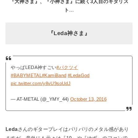
『大神さま』、『小神さま』に続く3人目のギタリス
ト
…
『Leda神さま』
やっぱLEDA神すごい
#パクツイ
#BABYMETAL
#KamiBand
#LedaGod
pic.twitter.com/y8vU9soUdJ
— AT-METAL (@_YMY_44)
October 13, 2016
Leda
さんのギタープレイはバリバリのメタル感があり
ますが、意外にも元々は『19』や『ゆず』のファンで