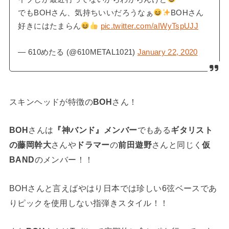
でもBOHさん、気持ちいいだろうなぁ
BOHさん
好きにはたまらん
pic.twitter.com/aIWyTspUJJ
— 610めたる (@610METAL1021)
January 22, 2020
スキンヘッドが特徴の
BOH
さん！
BOH
さんは
『神バンド』メンバー
でもある
ギタリスト
の藤岡幹大
さんや
ドラマー
の
前田遊野
さんと同じく
仮
BAND
のメンバー！！
BOHさんと言えばやはり日本では珍しい6弦ベースであ
りピックを使用しない指弾きスタイル！！