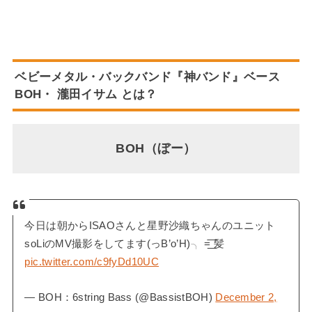
ベビーメタル・バックバンド『神バンド』ベース
BOH・
瀧田イサム
とは？
BOH（ぼー）
今日は朝からISAOさんと星野沙織ちゃんのユニット
soLiのMV撮影をしてます(っB’o’H)╮ =͟͟͞͞ 髪
pic.twitter.com/c9fyDd10UC
— BOH：6string Bass (@BassistBOH)
December 2,