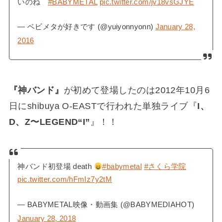
いのね
#BABYMETAL
pic.twitter.com/jv18vsGJYE
— ベビメタが好きです (@yuiyonnyonn)
January 28,
2016
『神バンド』
が初めて登場したのは2012年10月6
日にshibuya O-EASTで行われた単独ライブ『
I、
D、Z〜LEGEND“I”
』！！
神バンド初登場 death
#babymetal
#さくら学院
pic.twitter.com/hFmIz7y2tM
— BABYMETAL映像・動画集 (@BABYMEDIAHOT)
January 28, 2018