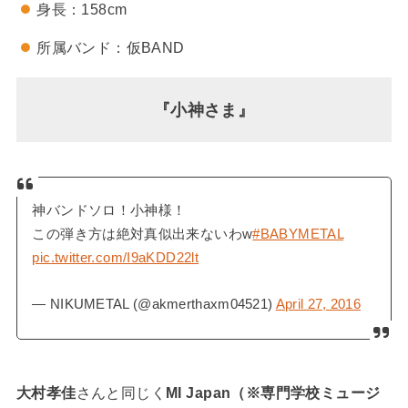
身長：158cm
所属バンド：仮BAND
『小神さま』
神バンドソロ！小神様！
この弾き方は絶対真似出来ないわw
#BABYMETAL
pic.twitter.com/I9aKDD22lt
— NIKUMETAL (@akmerthaxm04521)
April 27, 2016
大村孝佳
さんと同じく
MI Japan（※専門学校ミュージ