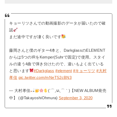
キョーリツさんでの動画撮影のデータが届いたので確
認
まだ途中ですが凄く良いです
藤岡さんと僕のギター4本と、DarkglassのELEMENT
からは5つのIRをKemper(Suhrで固定)で使用。スタイ
ルの違う4曲で弾き分けたので、違いもよく出ている
と思います
#Darkglass
#element
#キョーリツ
#大村
孝佳
pic.twitter.com/mNeTS2cBN3
— 大村孝佳
(΄⌒◞౪◟⌒｀)【NEW ALBUM発売
中】 (@TakayoshiOhmura)
September 3, 2020