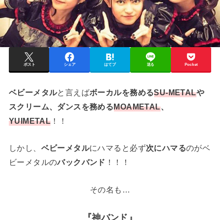
ポスト
シェア
はてブ
送る
Pocket
ベビーメタル
と言えば
ボーカルを務める
SU-METAL
や
スクリーム、ダンスを務める
MOAMETAL
、
YUIMETAL
！！
しかし、
ベビーメタル
にハマると必ず
次にハマる
のがベ
ビーメタルの
バックバンド
！！！
その名も…
『神バンド』